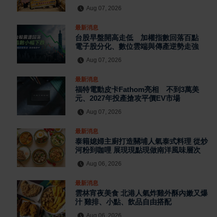
Aug 07, 2026
最新消息
台股早盤開高走低 加權指數回落百點
電子股分化、數位雲端與傳產逆勢走強
Aug 07, 2026
最新消息
福特電動皮卡Fathom亮相 不到3萬美
元、2027年投產搶攻平價EV市場
Aug 07, 2026
最新消息
泰籍媳婦主廚打造關埔人氣泰式料理 從炒
河粉到咖哩 展現現點現做南洋風味層次
Aug 06, 2026
最新消息
雲林宵夜美食 北港人氣炸雞外酥內嫩又爆
汁 雞排、小點、飲品自由搭配
Aug 06, 2026