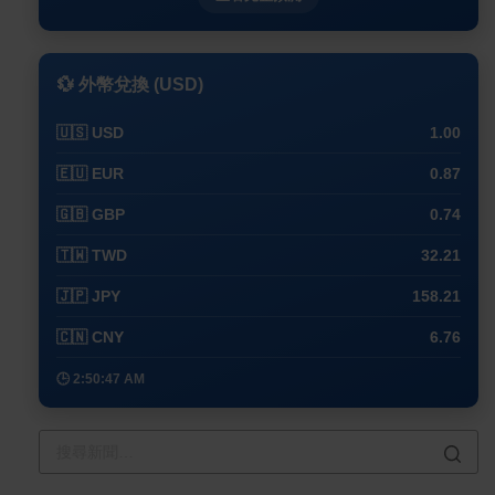
💱 外幣兌換 (USD)
🇺🇸 USD
1.00
🇪🇺 EUR
0.87
🇬🇧 GBP
0.74
🇹🇼 TWD
32.21
🇯🇵 JPY
158.21
🇨🇳 CNY
6.76
🕒 2:50:47 AM