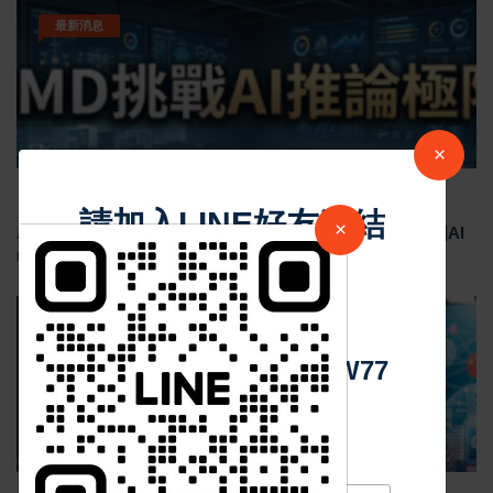
最新消息
×
Jul 29 2026
1804
請加入LINE好友連結
×
AMD與Cerebras攜手AI推論突破 OpenAI研究員肯定美國AI
晶片合作加速競爭
中 華 超 傳 媒
最新消息
Https://reurl.cc/adqW77