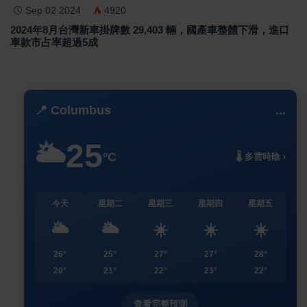
Sep 02 2024
4920
2024年8月台灣新車掛牌數 29,403 輛，國產車整體下滑，進口
車款市占率超過5成
📍 Columbus
...
25
🌥️
°C
🌡️ 多雲時陰 ›
今天
星期二
星期三
星期四
星期五
🌥️
🌥️
☀️
☀️
☀️
26°
25°
27°
27°
28°
20°
21°
22°
23°
22°
查看完整預測