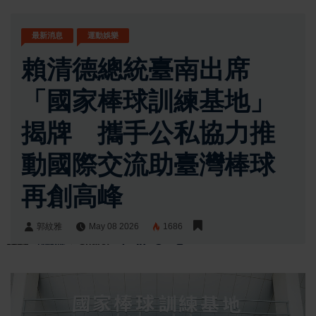
最新消息
運動娛樂
賴清德總統臺南出席
「國家棒球訓練基地」
揭牌 攜手公私協力推
動國際交流助臺灣棒球
再創高峰
郭紋雅
May 08 2026
1686
郭紋雅
Share: