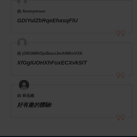
由 Anonymous
GDiYulZhRqeEhasqFlU
由 jOKUtWhOjxBwzsJmXtWhnVXK
XfGgIUOHXhFuxECXvkSlT
由 林岳維
好有趣的體驗!