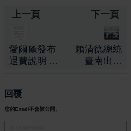
上一頁
下一頁
愛爾麗發布
賴清德總統
退費說明 北
臺南出席
市府籲受害
「國家棒球
者保全證據
訓練基地」
回覆
5月11日起
揭牌 攜手
開設專場法
公私協力推
您的Email不會被公開。
律諮詢 即起
動國際交流