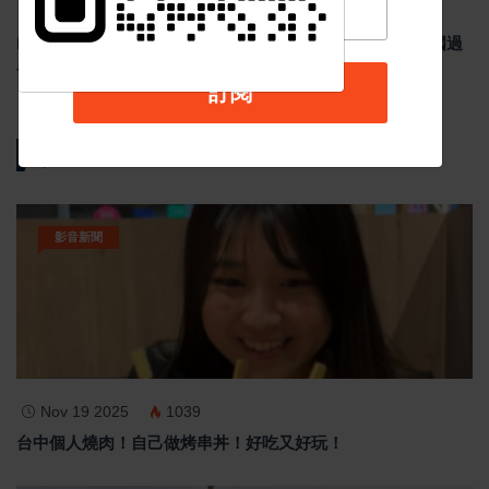
Jul 29 2026
1783
Meta祖克柏談美中AI競爭 反對封鎖中國AI模型 示警美國過
度監管恐削弱競爭力
訂閱
熱門新聞
影音新聞
Nov 19 2025
1039
台中個人燒肉！自己做烤串丼！好吃又好玩！