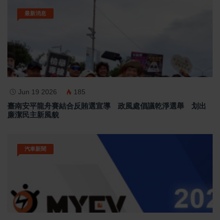
最新消息
Jun 19 2026
185
臺南安平龍舟賽結合反賄選宣導 政風處倡議乾淨選舉 划出
廉潔民主新風貌
汽車新聞