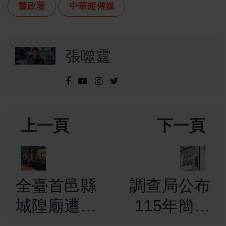
警政署
中華超傳媒
張噬霆
上一頁
下一頁
全臺首邑縣
調查局公布
城隍廟遭不
115年簡任