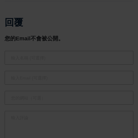
明人士破壞
職務異動名
法器文物設
單 連震宗
回覆
施 民政局呼
升任副局
籲社會大眾
長 33人同
您的Email不會被公開。
共同守護宗
步調整強化
教場所安全
全國布局