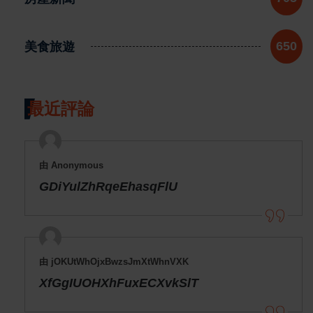
美食旅遊
650
最近評論
由 Anonymous
GDiYulZhRqeEhasqFlU
由 jOKUtWhOjxBwzsJmXtWhnVXK
XfGgIUOHXhFuxECXvkSlT