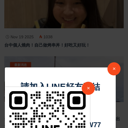
Nov 19 2025
1038
台中個人燒肉！自己做烤串丼！好吃又好玩！
最新消息
×
請加入LINE好友連結
×
中 華 超 傳 媒
Jun 19 2026
185
臺南安平龍舟賽結合反賄選宣導 政風處倡議乾淨選舉 划出
Https://reurl.cc/adqW77
廉潔民主新風貌