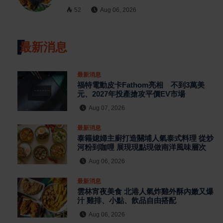
52
Aug 06, 2026
最新消息
最新消息
福特電動皮卡Fathom亮相 不到3萬美
元、2027年投產搶攻平價EV市場
Aug 07, 2026
最新消息
泰籍媳婦主廚打造關埔人氣泰式料理 從炒
河粉到咖哩 展現現點現做南洋風味層次
Aug 06, 2026
最新消息
雲林宵夜美食 北港人氣炸雞外酥內嫩又爆
汁 雞排、小點、飲品自由搭配
Aug 06, 2026