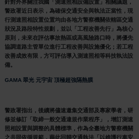
針對外界關注我國「測速照相設備設置」相關議題，
警政署近日表示，為確保交通安全與執法正當性，現
行測速照相設置位置均由各地方警察機關依轄區交通
狀況及路段特性規劃，並以「工程改善先行」為核心
原則，未來在評估事故熱區或高風險路口時，將優先
協調道路主管單位進行工程改善與設施優化；若工程
改善成效有限，方可評估導入測速照相等科技執法設
備。
GAMA 翠光 元宇宙 頂極超強隔熱膜
警政署指出，後續將儘速邀集交通部及專家學者，研
修並修訂「取締一般交通違規作業程序」，增訂測速
照相設置與調整的具體標準，作為全臺地方警察機關
之共同依循規範，藉此回歸交通執法「以維護行車安