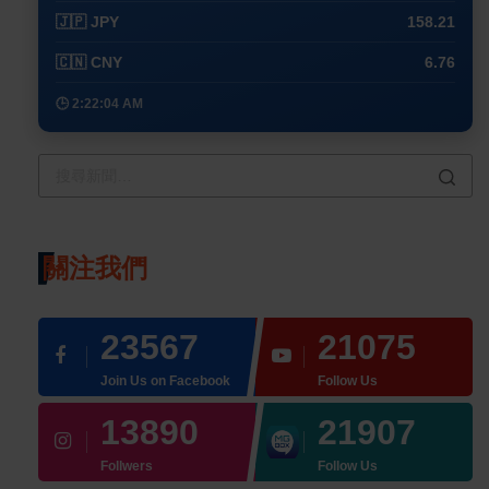
🇯🇵 JPY
158.21
🇨🇳 CNY
6.76
🕒 2:22:04 AM
關注我們
23567
21075
Join Us on Facebook
Follow Us
13890
21907
Follwers
Follow Us