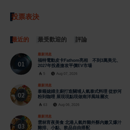
投票表決
最近的
最受歡迎的
評論
最新消息
福特電動皮卡Fathom亮相 不到3萬美元、
2027年投產搶攻平價EV市場
5
Aug 07, 2026
最新消息
泰籍媳婦主廚打造關埔人氣泰式料理 從炒河
粉到咖哩 展現現點現做南洋風味層次
63
Aug 06, 2026
最新消息
雲林宵夜美食 北港人氣炸雞外酥內嫩又爆汁
雞排、小點、飲品自由搭配