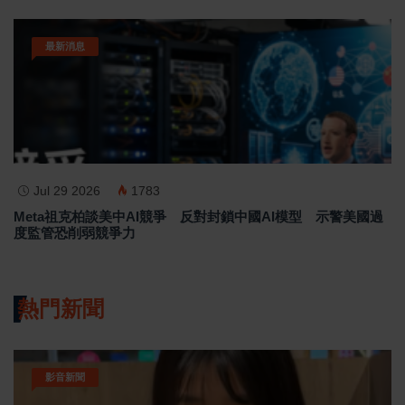
最新消息
Jul 29 2026
1783
Meta祖克柏談美中AI競爭 反對封鎖中國AI模型 示警美國過
度監管恐削弱競爭力
熱門新聞
影音新聞