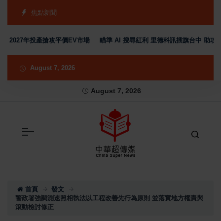
焦點新聞
2027年投產搶攻平價EV市場
瞄準 AI 搜尋紅利 里德科訊插旗台中 助攻製造
August 7, 2026
August 7, 2026
首頁
發文
警政署強調測速照相執法以工程改善先行為原則 並落實地方權責與
滾動檢討修正