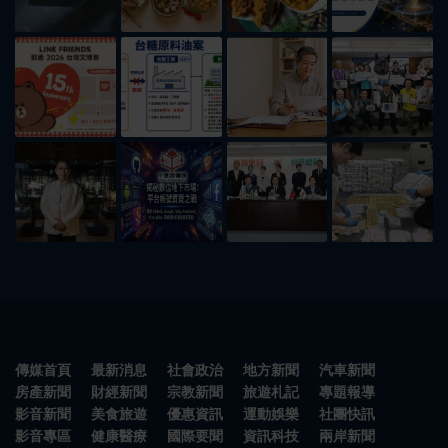
傳媒首頁
最新消息
社會政治
地方新聞
汽車新聞
房產新聞
財經新聞
宗教新聞
旅遊札記
專題報導
影音新聞
美食旅遊
優惠資訊
運動娛樂
社團快訊
影音專區
健康醫療
國際要聞
資訊科技
兩岸新聞