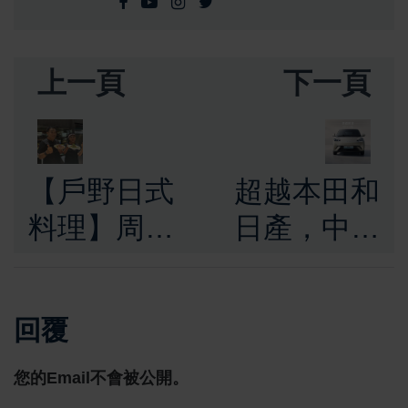
上一頁
下一頁
【戶野日式
超越本田和
料理】周年
日產，中國
慶典 知名藝
電動車來勢
人白雲與王
洶洶，比亞
回覆
彩樺擔任一
迪 BYD 躍
日店長
升全球第七
您的Email不會被公開。