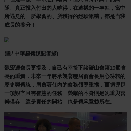
隊、真正投入付出的人曉得，在這樣的一年裡，當中
所遇見的、所學習的、所獲得的經驗累積，都是自我
成長的養分！
(圖/ 中華超傳媒記者攝)
魏宏達會長更提及，自己有幸接下諸羅山會第19屆會
長的重責，未來一年將承襲著歷屆前會長用心耕耘的
歷史與傳統，肩負著任內的會務領導重擔，而領導是
一項艱辛且需智慧的任務，榮耀的本身則是沈重與喜
樂俱存，這是責任的開始，也是傳承意義所在。