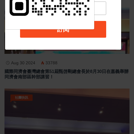
社團快訊
訂閱
Aug 30 2024
33788
國際同濟會臺灣總會第51屆甄啓剛總會長於8月30日在嘉義舉辦
同濟會南部區幹部講習！
社團快訊