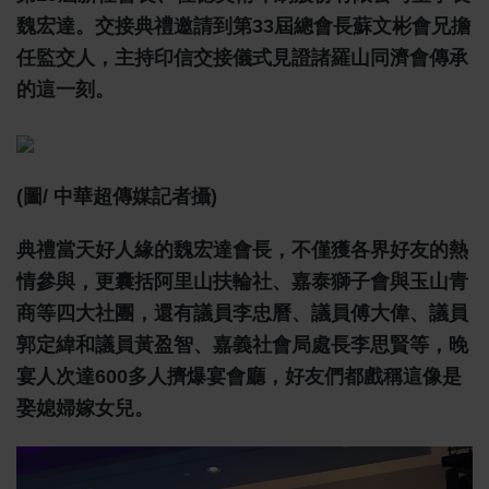
魏宏達。交接典禮邀請到第33屆總會長蘇文彬會兄擔
任監交人，主持印信交接儀式見證諸羅山同濟會傳承
的這一刻。
(圖/ 中華超傳媒記者攝)
典禮當天好人緣的魏宏達會長，不僅獲各界好友的熱
情參與，更囊括阿里山扶輪社、嘉泰獅子會與玉山青
商等四大社團，還有議員李忠曆、議員傅大偉、議員
郭定緯和議員黃盈智、嘉義社會局處長李思賢等，晚
宴人次達600多人擠爆宴會廳，好友們都戲稱這像是
娶媳婦嫁女兒。