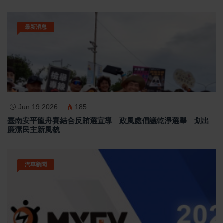
最新消息
Jun 19 2026
185
臺南安平龍舟賽結合反賄選宣導 政風處倡議乾淨選舉 划出
廉潔民主新風貌
汽車新聞