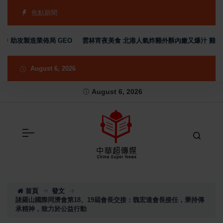
焦點新聞
製造業佈局 GEO
雲林宵夜美食 北港人氣炸雞外酥內嫩又爆汁 雞排、小點、
August 6, 2026
August 6, 2026
首頁
發文
諸羅山國際同濟會第18、19屆會長交接：魏宏達會長接任，秉持傳
承精神，致力於公益行動