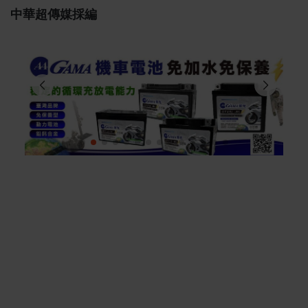
中華超傳媒採編