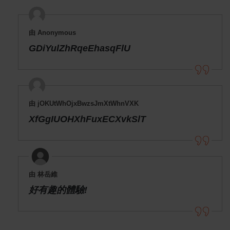
由 Anonymous
GDiYulZhRqeEhasqFlU
由 jOKUtWhOjxBwzsJmXtWhnVXK
XfGgIUOHXhFuxECXvkSlT
由 林岳維
好有趣的體驗!