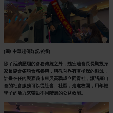
(圖/ 中華超傳媒記者攝)
除了延續歷屆的會務傳統之外，魏宏達會長長期投身
家長協會各項會務參與，與教育界有著極深的淵源，
計畫在任內與嘉義市東吳高職成立同青社，讓諸羅山
會的社會服務可以從社會、社區，走進校園，用年輕
學子的活力來帶動不同階層的公益效能。