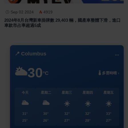
Sep 02 2024
4919
2024年8月台灣新車掛牌數 29,403 輛，國產車整體下滑，進口
車款市占率超過5成
📍 Columbus
...
30
🌥️
°C
🌡️ 多雲時晴 ›
今天
星期二
星期三
星期四
星期五
🌥️
🌥️
☀️
☀️
☀️
31°
30°
32°
32°
33°
25°
26°
27°
28°
27°