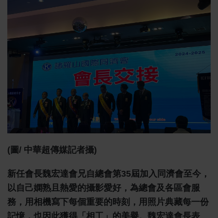
(圖/ 中華超傳媒記者攝)
新任會長魏宏達會兄自總會第35屆加入同濟會至今，
以自己嫻熟且熱愛的攝影愛好，為總會及各區會服
務，用相機寫下每個重要的時刻，用照片典藏每一份
記憶，也因此獲得「相工」的美譽。魏宏達會長表