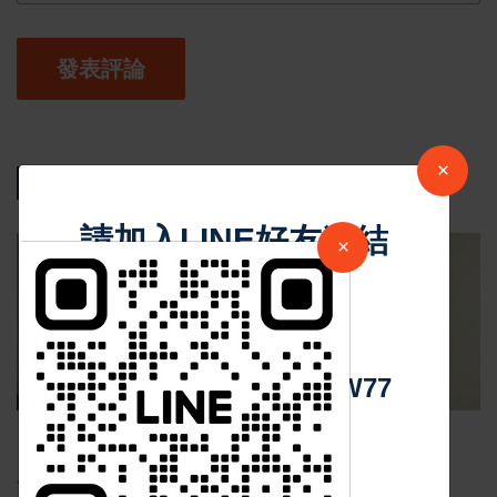
發表評論
×
相關新聞
請加入LINE好友連結
×
社會政治
中 華 超 傳 媒
Https://reurl.cc/adqW77
Sep 12 2024
34111
月圓人團圓 創世安養服務讓愛圓滿