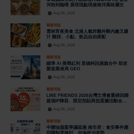
河粉到咖哩 展現現點現做南洋風味層次
Aug 06, 2026
最新消息
雲林宵夜美食 北港人氣炸雞外酥內嫩又爆
汁 雞排、小點、飲品自由搭配
Aug 06, 2026
最新消息
瞄準 AI 搜尋紅利 里德科訊插旗台中 助攻
製造業佈局 GEO
Aug 06, 2026
最新消息
LINE FRIENDS 2026台灣文博會重磅回歸
超強IP陣容、限定拍貼與扭蛋牆活動全公
開
Aug 06, 2026
最新消息
中聯油脂案爭議延燒 南市府：食安事件應
回歸制度檢討、勿淪政治攻防