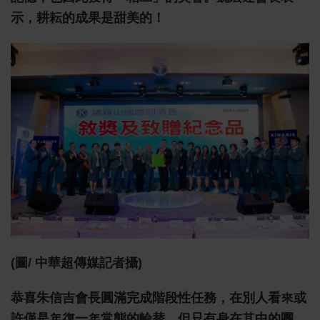
示，耕耘的成果是甜美的！
(圖/ 中華超傳媒記者攝)
恭喜朱信吉會長圓滿完成階段性任務，在別人看來或
許僅是年復一年常態的輪替，但只有身在其中的團