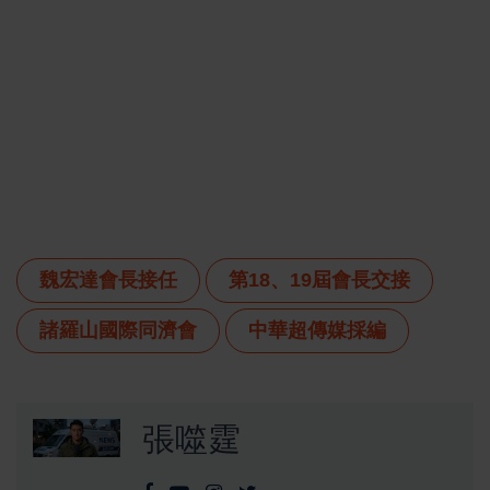
魏宏達會長接任
第18、19屆會長交接
諸羅山國際同濟會
中華超傳媒採編
張噬霆