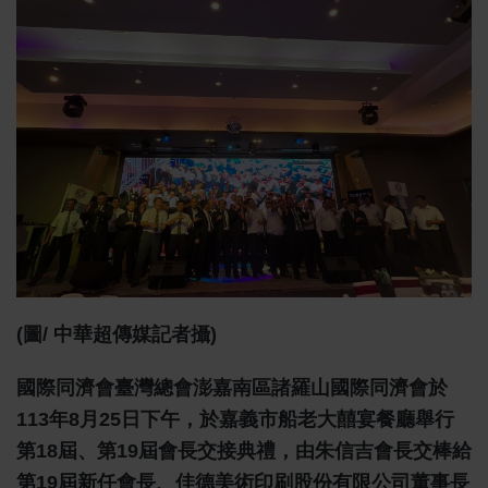
(圖/ 中華超傳媒記者攝)
國際同濟會臺灣總會澎嘉南區諸羅山國際同濟會於
113年8月25日下午，於嘉義市船老大囍宴餐廳舉行
第18屆、第19屆會長交接典禮，由朱信吉會長交棒給
第19屆新任會長、佳德美術印刷股份有限公司董事長