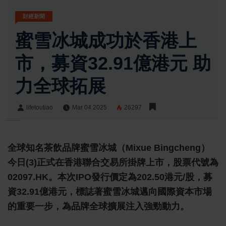
財經新聞
蜜雪冰城成功於香港上
市，募資32.91億港元 助
力全球拓展
lifetoutiao
Mar 04 2025
26297
lifetoutiao
Share:
全球知名茶飲品牌
蜜雪冰城
（Mixue Bingcheng）
今日(3)正式在香港聯合交易所掛牌上市，股票代號為
02097.HK。本次IPO發行價定為
202.50港元/股
，募
資
32.91億港元
，標誌著蜜雪冰城邁向國際資本市場
的重要一步，為品牌全球擴展注入強勁動力。