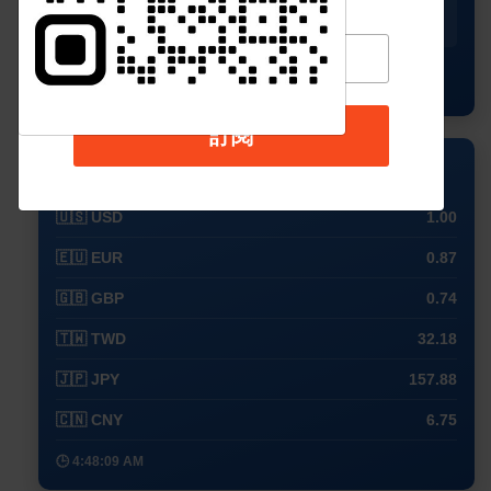
24°
23°
25°
25°
26°
18°
19°
20°
21°
20°
查看完整預測
訂閱
💱 外幣兌換 (USD)
🇺🇸 USD
1.00
🇪🇺 EUR
0.87
🇬🇧 GBP
0.74
🇹🇼 TWD
32.18
🇯🇵 JPY
157.88
🇨🇳 CNY
6.75
🕒 4:48:09 AM