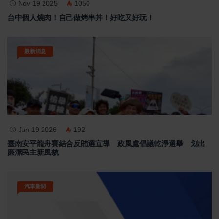
Nov 19 2025
1050
台中個人燒肉！自己做烤串丼！好吃又好玩！
最新消息
Jun 19 2026
192
臺南安平龍舟賽結合反賄選宣導 政風處倡議乾淨選舉 划出
廉潔民主新風貌
汽車新聞