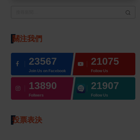
關注我們
23567
21075
Join Us on Facebook
Follow Us
13890
21907
Follwers
Follow Us
投票表決