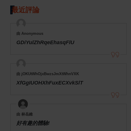
最近評論
由 Anonymous
GDiYulZhRqeEhasqFlU
由 jOKUtWhOjxBwzsJmXtWhnVXK
XfGgIUOHXhFuxECXvkSlT
由 林岳維
好有趣的體驗!