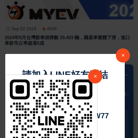
Sep 02 2024
4929
2024年8月台灣新車掛牌數 29,403 輛，國產車整體下滑，進口
車款市占率超過5成
×
請加入LINE好友連結
📍 Columbus
...
×
23
🌥️
°C
🌡️ 局部多雲 ›
中 華 超 傳 媒
Https://reurl.cc/adqW77
今天
星期二
星期三
星期四
星期五
🌥️
🌥️
☀️
☀️
☀️