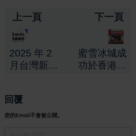
上一頁
下一頁
2025 年 2
蜜雪冰城成
月台灣新車
功於香港上
掛牌銷售成
市，募資
績公布，剩
32.91億港元
回覆
2.7萬輛未達
助力全球拓
3 萬，表現
展
您的Email不會被公開。
大多較上月