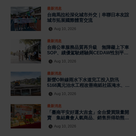
最新消息
台南馬拉松深化城市外交｜串聯日本友誼
城市拓展國際體育交流
Aug 10, 2026
最新消息
台南公車服務品質再升級 無障礙上下車
SOP、績優駕駛經驗與CEDAW性別平等
納入訓練
Aug 10, 2026
最新消息
新營O幹線雨水下水道完工投入防汛
5168萬元治水工程改善南紙社區淹水、分
流建業排水
Aug 10, 2026
最新消息
「臺南平安好運大吉盒」全台愛買限量開
賣 集結農會人氣商品、銷售所得助熊本
震災
Aug 10, 2026