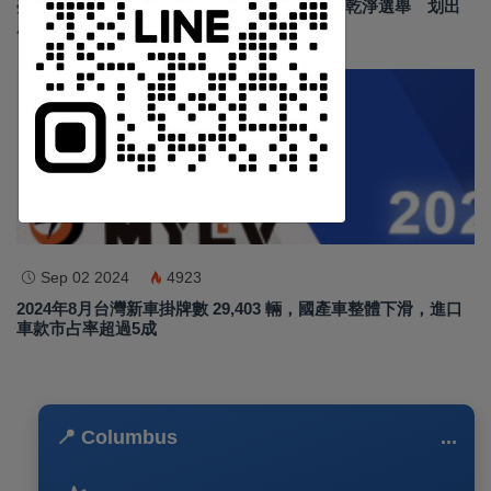
Https://reurl.cc/adqW77
臺南安平龍舟賽結合反賄選宣導 政風處倡議乾淨選舉 划出
廉潔民主新風貌
汽車新聞
訂閱
Sep 02 2024
4923
2024年8月台灣新車掛牌數 29,403 輛，國產車整體下滑，進口
車款市占率超過5成
📍 Columbus
...