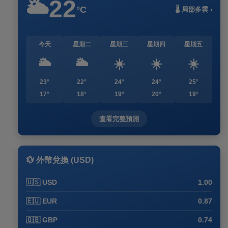
22
🌥️
°C
🌡️ 局部多雲 ›
今天
星期二
星期三
星期四
星期五
🌥️
🌥️
☀️
☀️
☀️
23°
22°
24°
24°
25°
17°
18°
19°
20°
19°
查看完整預測
💱 外幣兌換 (USD)
🇺🇸 USD
1.00
🇪🇺 EUR
0.87
🇬🇧 GBP
0.74