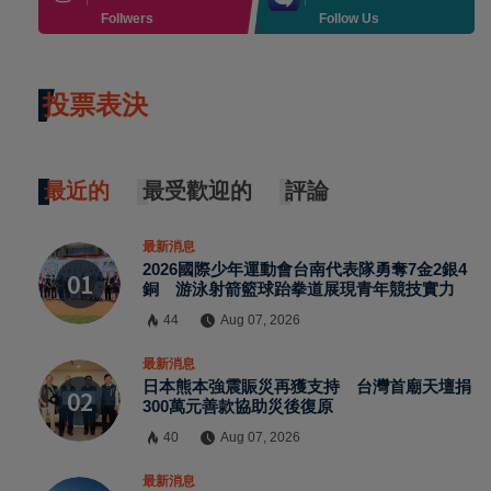
Follwers
Follow Us
投票表決
最近的
最受歡迎的
評論
最新消息
2026國際少年運動會台南代表隊勇奪7金2銀4
銅 游泳射箭籃球跆拳道展現青年競技實力
44
Aug 07, 2026
最新消息
日本熊本強震賑災再獲支持 台灣首廟天壇捐
300萬元善款協助災後復原
40
Aug 07, 2026
最新消息