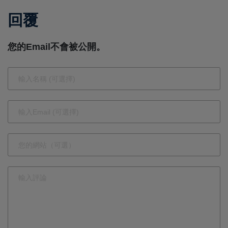
人潮 網友
的銷售目
回覆
爆笑留言買
標？中國市
房送聖誕老
場與
您的Email不會被公開。
公公
Cybertruck
成為關鍵因
素