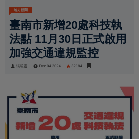
地方新聞
臺南市新增20處科技執
法點 11月30日正式啟用
加強交通違規監控
張噬霆
Dec 04 2024
32184
張噬霆
Share: