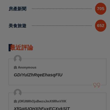
房產新聞
705
美食旅遊
652
最近評論
由 Anonymous
GDiYulZhRqeEhasqFlU
由 jOKUtWhOjxBwzsJmXtWhnVXK
XfGgIUOHXhFuxECXvkSlT