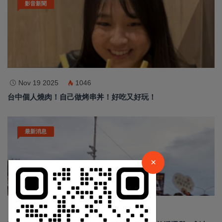
影音新聞
Nov 19 2025
1046
台中個人燒肉！自己做烤串丼！好吃又好玩！
×
最新消息
請加入LINE好友連結
×
中 華 超 傳 媒
Jun 19 2026
190