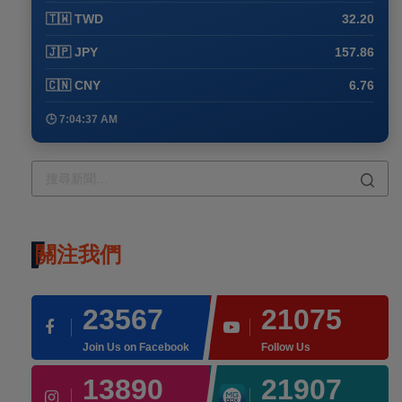
🇹🇼 TWD
32.20
🇯🇵 JPY
157.86
🇨🇳 CNY
6.76
🕒 7:04:37 AM
關注我們
23567
21075
Join Us on Facebook
Follow Us
13890
21907