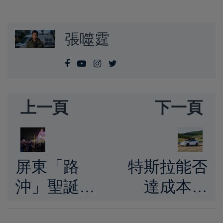
張噬霆
上一頁
下一頁
屏東「路
特斯拉能否
沖」聖誕童
達成本季
話屋湧看屋
515,000 輛