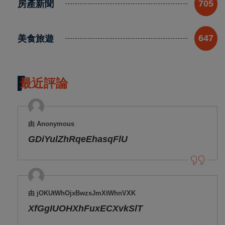
房產新聞
705
美食旅遊
647
最近評論
由 Anonymous
GDiYulZhRqeEhasqFlU
由 jOKUtWhOjxBwzsJmXtWhnVXK
XfGgIUOHXhFuxECXvkSlT