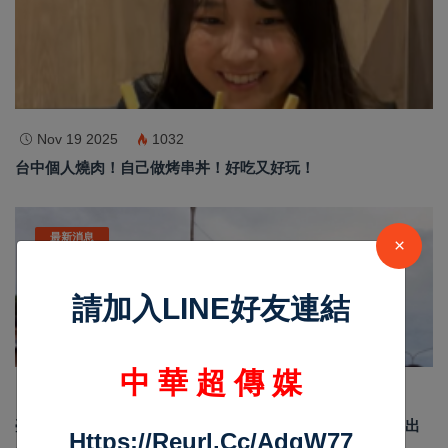
Nov 19 2025
1032
台中個人燒肉！自己做烤串丼！好吃又好玩！
最新消息
×
請加入LINE好友連結
中 華 超 傳 媒
Jun 19 2026
181
臺南安平龍舟賽結合反賄選宣導 政風處倡議乾淨選舉 划出
Https://reurl.cc/adqW77
廉潔民主新風貌