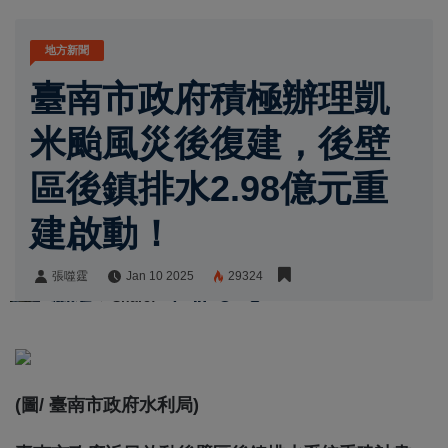
地方新聞
臺南市政府積極辦理凱
米颱風災後復建，後壁
區後鎮排水2.98億元重
建啟動！
張噬霆
Jan 10 2025
29324
張噬霆
Share:
(圖/ 臺南市政府水利局)