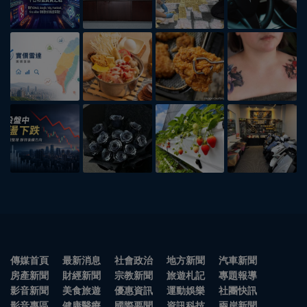
傳媒首頁
最新消息
社會政治
地方新聞
汽車新聞
房產新聞
財經新聞
宗教新聞
旅遊札記
專題報導
影音新聞
美食旅遊
優惠資訊
運動娛樂
社團快訊
影音專區
健康醫療
國際要聞
資訊科技
兩岸新聞