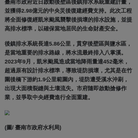
臺南市政府近日啟動後壁區後鎮排水系統重建計畫，
並獲得2.98億元的中央災後復建經費支持。此次工程
將全面修復經凱米颱風襲擊後損壞的排水設施，並提
高排水標準，以確保當地居民的生命財產安全。
後鎮排水系統長達5.86公里，貫穿後壁區與鹽水區，
是當地重要的排水路線，將水流最終排入八掌溪。
2023年9月，凱米颱風造成當地降雨量達452毫米，
超過原有設計排水標準，導致堤防損壞，尤其是在竹
圍後橋下游約1.9公里範圍內，堤防遭受溪水沖刷，
出現大面積裂縫與土壤流失。市府隨即啟動搶修作
業，並爭取中央經費進行全面重建。
(圖/ 臺南市政府水利局)