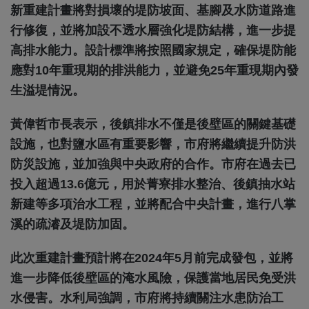
新重建計畫將對損壞的堤防坡面、基腳及水防道路進
行修復，並將加設不透水層強化堤防結構，進一步提
高排水能力。設計標準將按照國家規定，確保堤防能
應對10年重現期的排洪能力，並避免25年重現期內發
生溢堤情況。
黃偉哲市長表示，後鎮排水不僅是後壁區的關鍵基礎
設施，也對鹽水區有重要影響，市府將繼續提升防洪
防災設施，並加強與中央政府的合作。市府在過去已
投入超過13.6億元，用於菁寮排水整治、後鎮抽水站
新建等多項治水工程，並將配合中央計畫，進行八掌
溪的疏濬及堤防加固。
此次重建計畫預計將在2024年5月前完成發包，並將
進一步降低後壁區的淹水風險，保護當地居民免受洪
水侵害。水利局強調，市府將持續關注水患防治工