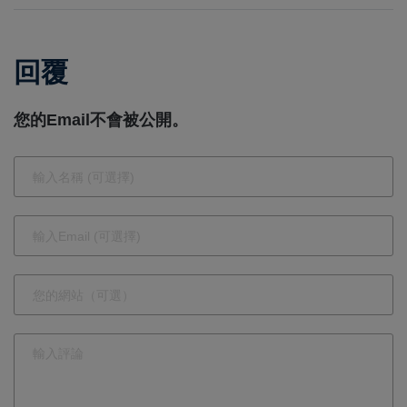
會一校」公
RAV4：外觀
益活動助養
大改，動力
回覆
弱勢學童，
與科技升
溫暖嘉義大
級，引領
您的Email不會被公開。
崎國小
SUV新潮流