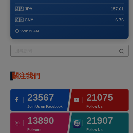
🇯🇵 JPY
157.61
🇨🇳 CNY
6.76
🕒 5:20:39 AM
關注我們
23567
21075
Join Us on Facebook
Follow Us
13890
21907
Follwers
Follow Us