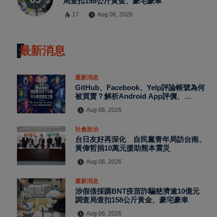
局查扣158公斤黃金、豪宅豪車
17
Aug 06, 2026
最新消息
最新消息
GitHub、Facebook、Yelp評論帳號為何
被買賣？解析Android App評價、
MagicBox帳號交易、假評論黑灰產與AI
Aug 06, 2026
防刷機制背後的數位信任危機
社會政治
台日友好再深化 自民黨青年局訪台南、
黃偉哲捐10萬元援助熊本震災
Aug 06, 2026
最新消息
涉假借採購BNT疫苗詐騙慈濟逾10億元
調查局查扣158公斤黃金、豪宅豪車
Aug 06, 2026