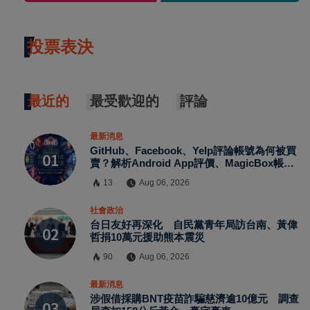
投票表決
最近的
最受歡迎的
評論
最新消息
GitHub、Facebook、Yelp評論帳號為何被買
賣？解析Android App評價、MagicBox帳號
交易、假評論黑灰產與AI防刷機制背後的數位
13
Aug 06, 2026
信任危機
社會政治
台日友好再深化 自民黨青年局訪台南、黃偉
哲捐10萬元援助熊本震災
90
Aug 06, 2026
最新消息
涉假借採購BNT疫苗詐騙慈濟逾10億元 調查