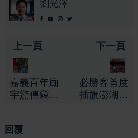
劉光澤
上一頁
下一頁
嘉義百年廟
必勝客首度
宇驚傳竊
插旗澎湖！
案！將軍神
陳光復親臨
像遭竊 竊賊
祝賀 盼帶
回覆
竟稱「帶回
動觀光與消