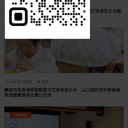
Jul 28 2026
667
臺南安平Tabe札哈木樂原8月1日開幕 黃偉哲打造原民文化觀
光新據點
最新消息
訂閱
Jul 19 2026
616
臺南市長黃偉哲推動愛文芒果前進日本 山口縣防府市學童繪
製感謝畫冊深化臺日交流
最新消息