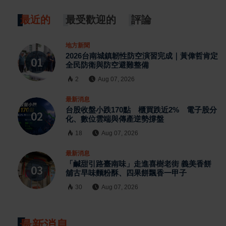
最近的
最受歡迎的
評論
地方新聞
2026台南城鎮韌性防空演習完成｜黃偉哲肯定
全民防衛與防空避難整備
2
Aug 07, 2026
最新消息
台股收盤小跌170點 櫃買跌近2% 電子股分
化、數位雲端與傳產逆勢撐盤
18
Aug 07, 2026
最新消息
「鹹甜引路臺南味」走進喜樹老街 義美香餅
舖古早味麵粉酥、四果餅飄香一甲子
30
Aug 07, 2026
最新消息