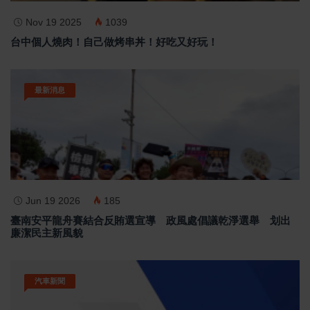
Nov 19 2025
1039
台中個人燒肉！自己做烤串丼！好吃又好玩！
最新消息
Jun 19 2026
185
臺南安平龍舟賽結合反賄選宣導 政風處倡議乾淨選舉 划出
廉潔民主新風貌
汽車新聞