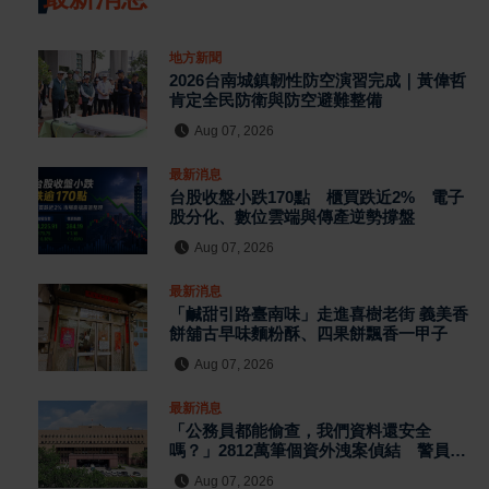
地方新聞
2026台南城鎮韌性防空演習完成｜黃偉哲
肯定全民防衛與防空避難整備
Aug 07, 2026
最新消息
台股收盤小跌170點 櫃買跌近2% 電子
股分化、數位雲端與傳產逆勢撐盤
Aug 07, 2026
最新消息
「鹹甜引路臺南味」走進喜樹老街 義美香
餅舖古早味麵粉酥、四果餅飄香一甲子
Aug 07, 2026
最新消息
「公務員都能偷查，我們資料還安全
嗎？」2812萬筆個資外洩案偵結 警員查
個資、暗網交易與公務資訊漏洞曝光
Aug 07, 2026