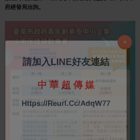
府經發局洽詢。