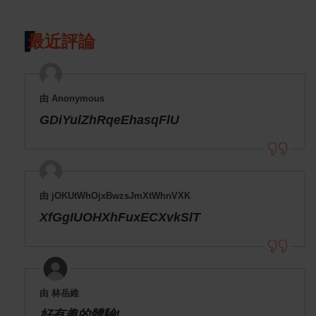
最近評論
由 Anonymous
GDiYulZhRqeEhasqFlU
由 jOKUtWhOjxBwzsJmXtWhnVXK
XfGgIUOHXhFuxECXvkSlT
由 林岳維
好有趣的體驗!