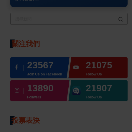
關注我們
23567
21075
Join Us on Facebook
Follow Us
13890
21907
Follwers
Follow Us
投票表決