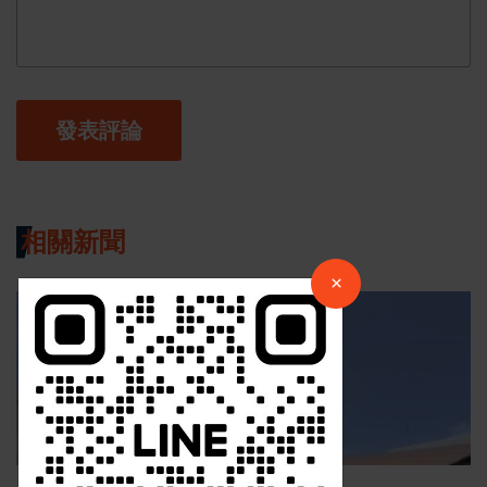
發表評論
×
相關新聞
請加入LINE好友連結
×
最新消息
中 華 超 傳 媒
Https://reurl.cc/adqW77