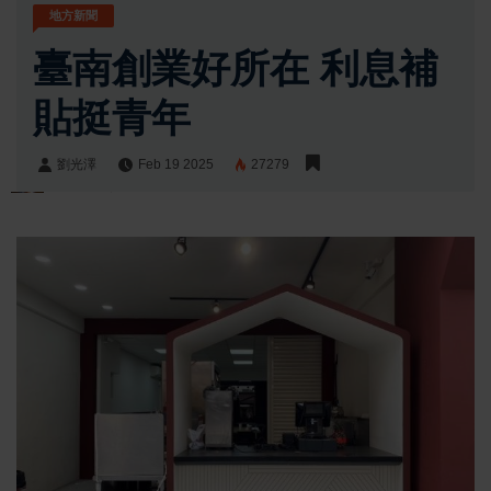
地方新聞
臺南創業好所在 利息補
貼挺青年
劉光澤
Feb 19 2025
27279
劉光澤
Share: