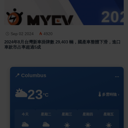
Sep 02 2024
4920
2024年8月台灣新車掛牌數 29,403 輛，國產車整體下滑，進口
車款市占率超過5成
📍 Columbus
...
23
🌥️
°C
🌡️ 多雲時陰 ›
今天
星期二
星期三
星期四
星期五
🌥️
🌥️
☀️
☀️
☀️