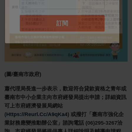
(圖/臺南市政府)
蕭代理局長進一步表示，歡迎符合貸款資格之青年或
臺南市中小企業主向市府經發局提出申請；詳細資訊
可上市府經濟發展局網站
(
Https://reurl.cc/a9qKa4
) 或撥打「臺南市強化企
業財務應變推動辦公室」諮詢電話 (06)295-3267洽
詢，市府經發局將提供專人詳細說明及輔導申請程