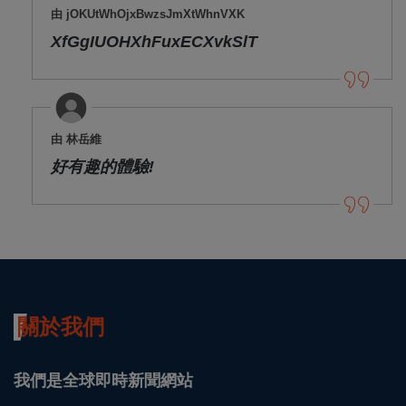
由 jOKUtWhOjxBwzsJmXtWhnVXK
XfGgIUOHXhFuxECXvkSlT
由 林岳維
好有趣的體驗!
關於我們
我們是全球即時新聞網站