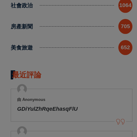
社會政治
1064
房產新聞
705
美食旅遊
652
最近評論
由 Anonymous
GDiYulZhRqeEhasqFlU