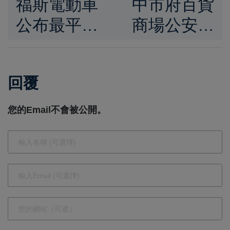
福斯電動車
中市府百貨
公布最平價
商場公安稽
電動車ID.1
查 2日查獲5
設計草圖，
家部分缺失
回覆
預計 2027
開罰令限期
年上市售價
改善
您的Email不會被公開。
約 68.3 萬元