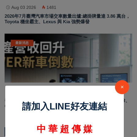
Aug 03 2026
1481
2026年7月臺灣汽車市場交車數量出爐:總掛牌量達 3.86 萬台，
Toyota 穩坐霸主、Lexus 與 Kia 強勢爆發
最新消息
×
Jul 19 2026
609
裕隆日產6月營收成長13.6% 台灣下半年X-Trail E-POWER、
請加入LINE好友連結
Qashqai上市倒數 E-POWER新車成營運焦點
中 華 超 傳 媒
熱門新聞