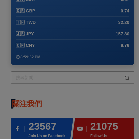
🇬🇧 GBP
0.74
🇹🇼 TWD
32.20
🇯🇵 JPY
157.86
🇨🇳 CNY
6.76
🕒 8:59:32 PM
關注我們
23567
21075
Join Us on Facebook
Follow Us