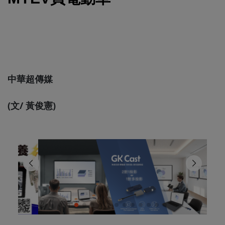
中華超傳媒
(文/ 黃俊憲)