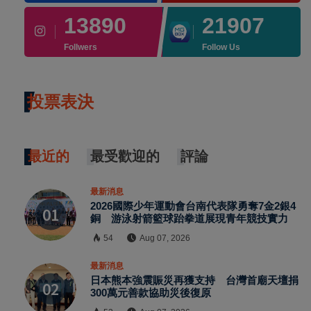
13890
21907
Follwers
Follow Us
投票表決
最近的
最受歡迎的
評論
最新消息
2026國際少年運動會台南代表隊勇奪7金2銀4
銅 游泳射箭籃球跆拳道展現青年競技實力
54
Aug 07, 2026
最新消息
日本熊本強震賑災再獲支持 台灣首廟天壇捐
300萬元善款協助災後復原