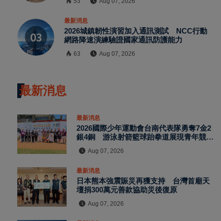
53
Aug 07, 2026
最新消息
2026城鎮韌性演習加入通訊測試 NCC行動
網路降速演練驗證國家通訊防護能力
63
Aug 07, 2026
最新消息
最新消息
2026國際少年運動會台南代表隊勇奪7金2
銀4銅 游泳射箭籃球跆拳道展現青年競技
實力
Aug 07, 2026
最新消息
日本熊本強震賑災再獲支持 台灣首廟天
壇捐300萬元善款協助災後復原
Aug 07, 2026