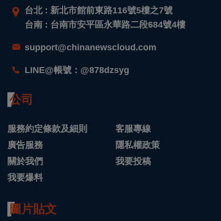
台北 : 新北市館前東路116號5樓之7號
台南 : 台南市安平區永華路二段684號4樓
support@chinanewscloud.com
LINE@帳號：@878dzsyg
公司
服務約定條款及細則
客服專線
廣告服務
隱私權政策
關於我們
我要投稿
我要爆料
圖片貼文