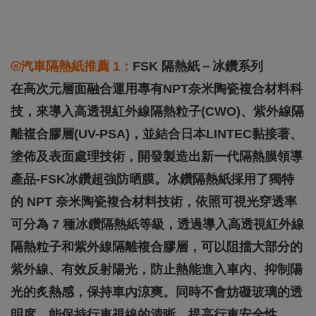
⦾汽車隔熱紙推薦 1：
FSK 隔熱紙－冰鑽系列
在高次元層面融合運用專有NPT奈米陶瓷複合材料科
技，來導入高透視紅外線隔熱粒子(CWO)、紫外線隔
離複合膠層(UV-PSA)，並結合日本LINTEC黏接著、
塗佈及表面處理技術，開發製造出新一代隔熱膜領導
產品-FSK冰鑽超強防晒膜。冰鑽隔熱紙採用了獨特
的 NPT 奈米陶瓷複合材料技術，依照可視光穿透率
可分為 7 種冰鑽隔熱紙等級，透過導入高透視紅外線
隔熱粒子和紫外線隔離複合膠層，可以阻擋大部分的
紫外線、有效反射陽光，防止熱能進入車內、抑制陽
光的炙熱感，保持車內涼爽。同時不會妨礙玻璃的透
明度，能保持行車視線的清晰，提高行車安全性。