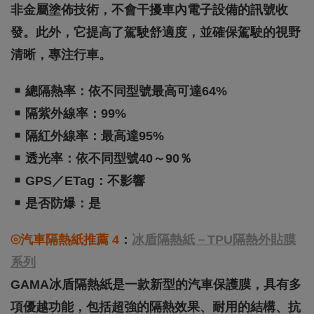
非金屬塗佈技術，不會干擾車內電子設備的訊號收
發。此外，它提高了駕駛舒適度，並確保駕駛的視野
清晰，專注行車。
總隔熱率：依不同型號最高可達64%
隔紫外線率：99%
隔紅外線率：最高達95%
透光率：依不同型號40～90％
GPS／eTag：不影響
是否防爆：是
⦾汽車隔熱紙推薦 4
：
冰盾隔熱紙－TPU隔熱外貼膜
系列
GAMA冰盾隔熱紙是一款新型的汽車保護膜，具有多
項優越功能，包括超強的隔熱效果、耐用的結構、抗