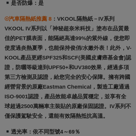
是否防爆：是
⦾汽車隔熱紙推薦 8
：VKOOL隔熱紙－iV系列
VKOOL IV系列以「神秘超奈米科技」塗布在品質最
佳的PET膜表面，能隔絕高達99%的紫外線，使您即
使度過炎熱夏季，也能保持俊俏/水嫩外表！此外，V-
KOOL產品更經SPF325和SCF(美國皮膚癌基金會)認
證，防曬等級達到UPF50+和UV380效果，經過多項
第三方檢測及認證，給您完全的安心保障。擁有跨國
經營背景的原廠Eastman Chemical，製造工廠通過
ISO-9001認證，產品效能卓越品質穩定，並享有全
球超過2500萬輛車主裝貼的原廠保固認證。iV系列不
僅保護駕駛安全，還能有效隔熱抵抗高溫。
透光率：依不同型號4～69％