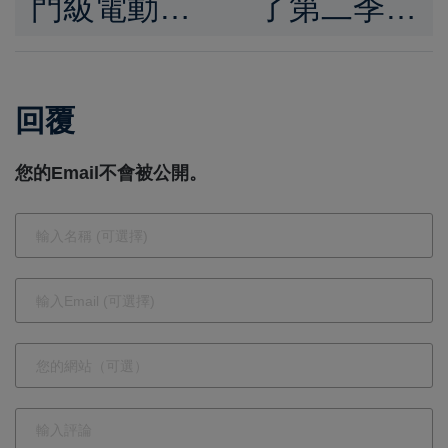
門級電動車
了第二季的
EX30 在英
安全報告，
國推出了更
並展示其
回覆
加便宜的版
Autopilot 的
本 EX30
性能及其對
您的Email不會被公開。
Core
減少交通事
故的進步