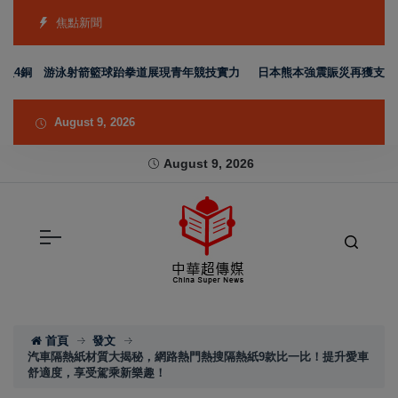
焦點新聞
銀4銅 游泳射箭籃球跆拳道展現青年競技實力
日本熊本強震賑災再獲支持 台
August 9, 2026
August 9, 2026
首頁
發文
汽車隔熱紙材質大揭秘，網路熱門熱搜隔熱紙9款比一比！提升愛車
舒適度，享受駕乘新樂趣！