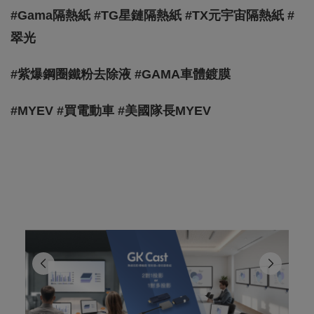
#Gama隔熱紙 #TG星鏈隔熱紙 #TX元宇宙隔熱紙 #
翠光
#紫爆鋼圈鐵粉去除液 #GAMA車體鍍膜
#MYEV #買電動車 #美國隊長MYEV