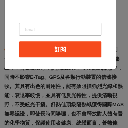
隔紫外線率：99％
隔紅外線率：99％
是否防爆：是
訂閱
⦾汽車隔熱紙推薦 6
：舒樂佳隔熱紙－奈米UP系列
舒熱佳UP系列是一款利用奈米陶瓷科技製程的隔熱
紙，不含金屬成分，提供高透光率和極高總隔熱率，
同時不影響E-Tag、GPS及各類行動裝置的信號接
收。其具有出色的耐用性，能有效阻擋強烈光線和熱
能，衰退率較慢，並具有低反光特性，提供清晰視
野，不受眩光干擾。舒熱佳頂級隔熱紙獲得國際MAS
無毒認證，即使長時間曝曬，也不會釋放對人體有害
的化學物質，保護使用者健康。總體而言，舒熱佳