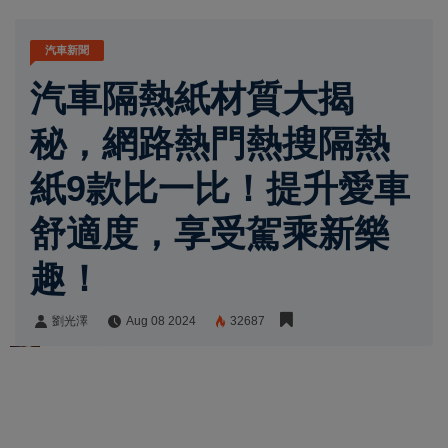
汽車新聞
汽車隔熱紙材質大揭
秘，網路熱門熱搜隔熱
紙9款比一比！提升愛車
舒適度，享受駕乘新樂
趣！
劉光澤
Aug 08 2024
32687
劉光澤
Share: