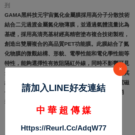
列
GAMA黑科技元宇宙氮化金屬膜採用高分子分散技術
結合二元過渡金屬氮化物薄膜，並通過氣體流量比為
基礎，採用高清亮基材經高精密塗布複合技術製程，
創造出雙層複合的高品質PET功能膜。此膜結合了氮
化物膜的微觀結構、形貌、電學性能和電化學性能等
特性，能夠選擇性有效阻隔紅外線，同時不影響可見
×
光穿透率。GAMA氮化金屬隔熱紙的主要優勢在於其
經久耐用、不易腐蝕，且擁有金屬成份卻不干擾電磁
請加入LINE好友連結
信號等特性。其優異的隔熱性能可顯著降低能源消
耗，實現節能環保。
中 華 超 傳 媒
總隔熱率：依不同型號為65～92％
Https://reurl.cc/adqW77
透視率：依不同型號為11～73％