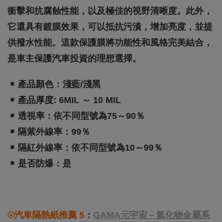
衝擊和抗腐蝕性能，以及極佳的視野清晰度。此外，
它還具有鍍膜效果，可以抵抗污漬，增加亮度，並提
供撥水性能。這款保護膜將功能性和風格完美結合，
是車主保護汽車投資的理想選擇。
產品顏色：淺藍/淺黑
產品厚度: 6MIL ～ 10 MIL
透視率：依不同型號為75～90％
隔紫外線率：99％
隔紅外線率：依不同型號為10～99％
是否防爆：是
⦾汽車隔熱紙推薦 5
：
GAMA元宇宙－氮化物金屬系