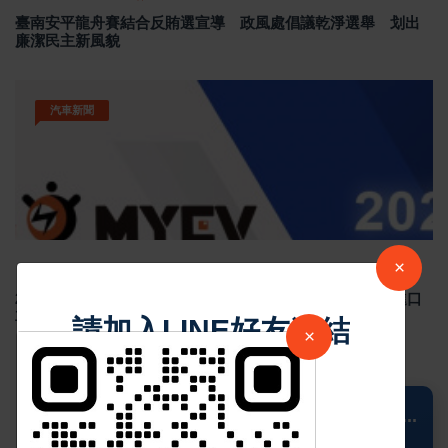
臺南安平龍舟賽結合反賄選宣導 政風處倡議乾淨選舉 划出
廉潔民主新風貌
汽車新聞
×
Sep 02 2024
4924
2024年8月台灣新車掛牌數 29,403 輛，國產車整體下滑，進口
車款市占率超過5成
請加入LINE好友連結
×
中 華 超 傳 媒
📍 Columbus
...