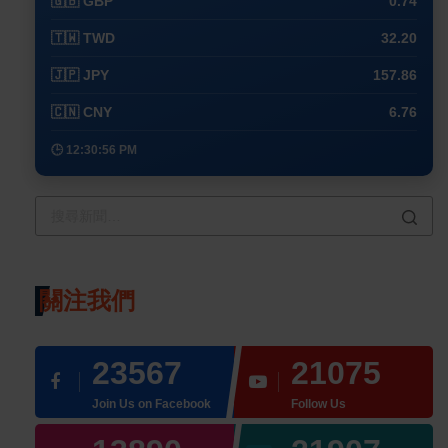
🇬🇧 GBP
0.74
🇹🇼 TWD
32.20
🇯🇵 JPY
157.86
🇨🇳 CNY
6.76
🕒 12:30:56 PM
關注我們
23567
21075
Join Us on Facebook
Follow Us