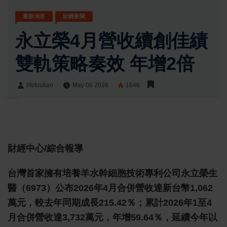
最新消息
財經新聞
永立榮4月營收續創佳績
雙軌策略奏效 年增2倍
lifetoutiao
May 08 2026
1646
lifetoutiao
Share:
財經中心/綜合報導
台灣首家擁有培養羊水幹細胞技術專利公司永立榮生
醫（6973）公布2026年4月合併營收達新台幣1,062
萬元，較去年同期成長215.42％；累計2026年1至4
月合併營收達3,732萬元，年增59.64％，延續今年以