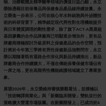
物、治療載體及精準醫學領域的價值日益凸顯，永立
榮除憑藉目前保養品與保健食品產品線持續放量。永
立榮進一步表示，公司在核心羊水幹細胞與外泌體技
術的科研背景下，精準鎖定現代男性對生理機能提升
與日常體質調理的剛性需求，除了旗下ACT-A黑鹿超
基因膠囊的合作品牌廠商已明顯逐步增加外，更有品
牌廠商積極探討升級原料之保健產品的合作空間，預
計將於今年第三季將有男性保健新品強勢問市，永立
榮以期隨著既有通路合作深化與新品持續推出，新品
牌廠商合作持續擴大，不僅在傳統保養保健市場佔有
一席之地，更在高階男性機能維護領域建立了專業形
象。
展望2026年，永立榮維持審慎樂觀看法，並積極以
「技術轉譯商業化」與「新藥臨床開發」雙軌並行的
策略擴大營運市場版圖。在新藥開發上，已成功於4