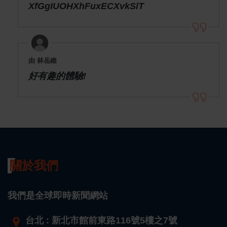
XfGgIUOHXhFuxECXvkSlT
由 林岳維
好有趣的體驗!
關於我們
我們是全球即時新聞網站
台北 : 新北市館前東路116號5樓之7號