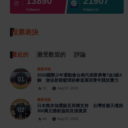
13890
21907
Follwers
Follow Us
投票表決
最近的
最受歡迎的
評論
最新消息
2026國際少年運動會台南代表隊勇奪7金2銀4
銅 游泳射箭籃球跆拳道展現青年競技實力
51
Aug 07, 2026
最新消息
日本熊本強震賑災再獲支持 台灣首廟天壇捐
300萬元善款協助災後復原
49
Aug 07, 2026