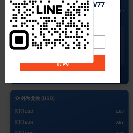
Https://reurl.cc/adqW77
23
🌥️
°C
🌡️ 多雲時晴 ›
今天
星期二
星期三
星期四
星期五
🌥️
🌥️
☀️
☀️
☀️
24°
23°
25°
25°
26°
18°
19°
20°
21°
20°
訂閱
查看完整預測
💱 外幣兌換 (USD)
🇺🇸 USD
1.00
🇪🇺 EUR
0.87