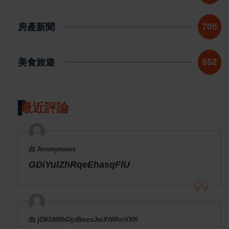
房產新聞
705
美食旅遊
652
最近評論
由 Anonymous
GDiYulZhRqeEhasqFlU
由 jOKUtWhOjxBwzsJmXtWhnVXK