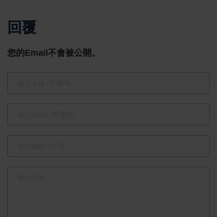
者保全證據
訓練基地」
回覆
5月11日起
揭牌 攜手
開設專場法
公私協力推
您的Email不會被公開。
律諮詢 即起
動國際交流
線上預約
助臺灣棒球
再創高峰