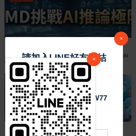
×
Jul 29 2026
1800
請加入LINE好友連結
AMD與Cerebras攜手AI推論突破 OpenAI研究員肯定美國AI
×
晶片合作加速競爭
中 華 超 傳 媒
最新消息
Https://reurl.cc/adqW77
Jul 29 2026
1776