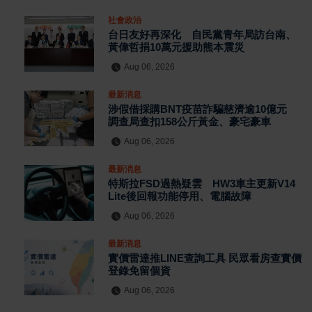
社會政治
台日友好再深化 自民黨青年局訪台南、
黃偉哲捐10萬元援助熊本震災
Aug 06, 2026
最新消息
涉假借採購BNT疫苗詐騙慈濟逾10億元
調查局查扣158公斤黃金、豪宅豪車
Aug 06, 2026
最新消息
特斯拉FSD過熱疑雲 HW3車主更新V14
Lite後回報功能停用、電腦故障
Aug 06, 2026
最新消息
實價雷達推LINE查詢工具 民眾看房查實價
登錄免留個資
Aug 06, 2026