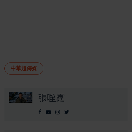
中華超傳媒
張噬霆