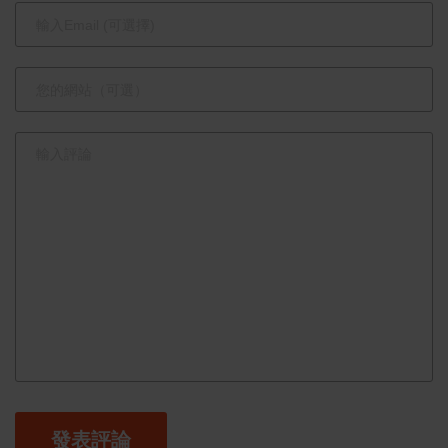
果 共創癌
症整合醫學
與骨科再生
醫學新篇章
發表評論