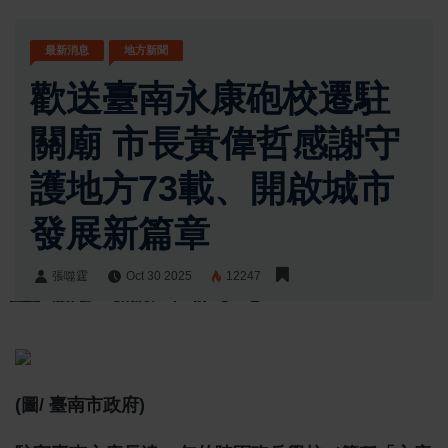
最新消息
地方新聞
歡送臺南永康砲校遷駐
關廟 市長黃偉哲感謝守
護地方73載、開啟城市
發展新篇章
張噬霆
Oct 30 2025
12247
張噬霆
Share:
(圖/ 臺南市政府)