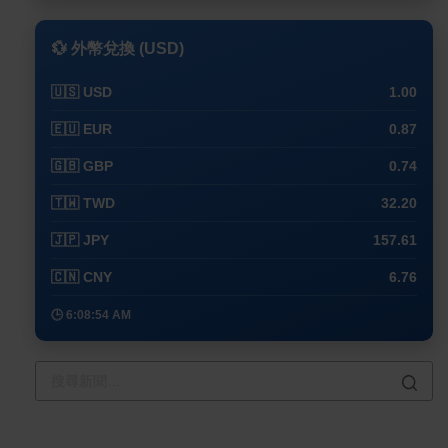
💱 外幣兌換 (USD)
🇺🇸 USD
1.00
🇪🇺 EUR
0.87
🇬🇧 GBP
0.74
🇹🇼 TWD
32.20
🇯🇵 JPY
157.61
🇨🇳 CNY
6.76
🕒 6:08:54 AM