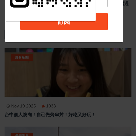
Meta祖克柏談美中AI競爭 反對封鎖中國AI模型 示警美國過
度監管恐削弱競爭力
訂閱
熱門新聞
影音新聞
Nov 19 2025
1033
台中個人燒肉！自己做烤串丼！好吃又好玩！
最新消息