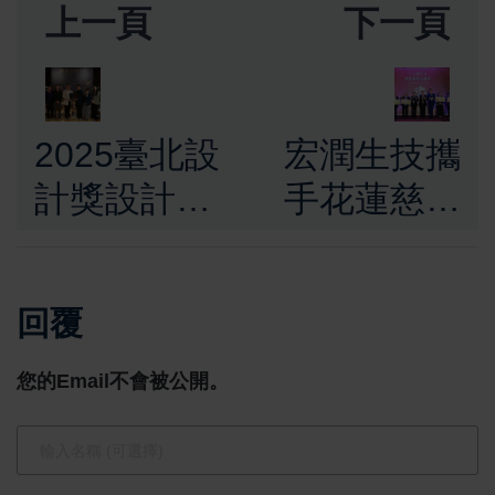
上一頁
下一頁
2025臺北設
宏潤生技攜
計獎設計師
手花蓮慈濟
之夜登場 匯
醫學中心與
聚國內外設
國防醫學大
回覆
計師 促進跨
學 發表獨家
界交流與創
專利「銀杏
您的Email不會被公開。
意對話
果黃金蟲
草」研究成