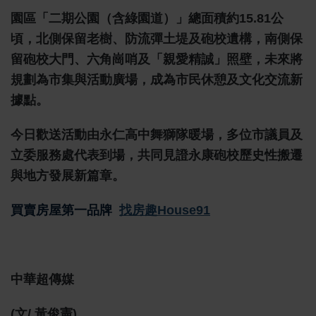
園區「二期公園（含綠園道）」總面積約15.81公
頃，北側保留老樹、防流彈土堤及砲校遺構，南側保
留砲校大門、六角崗哨及「親愛精誠」照壁，未來將
規劃為市集與活動廣場，成為市民休憩及文化交流新
據點。
今日歡送活動由永仁高中舞獅隊暖場，多位市議員及
立委服務處代表到場，共同見證永康砲校歷史性搬遷
與地方發展新篇章。
買賣房屋第一品牌
找房趣House91
中華超傳媒
(文/ 黃俊憲)