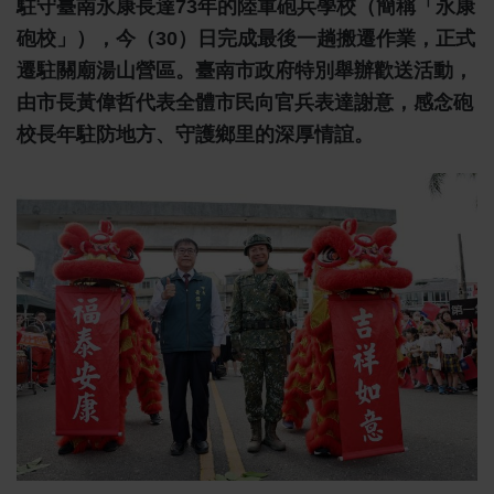
駐守臺南永康長達73年的陸軍砲兵學校（簡稱「永康
砲校」），今（30）日完成最後一趟搬遷作業，正式
遷駐關廟湯山營區。臺南市政府特別舉辦歡送活動，
由市長黃偉哲代表全體市民向官兵表達謝意，感念砲
校長年駐防地方、守護鄉里的深厚情誼。