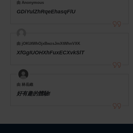
由 Anonymous
GDiYulZhRqeEhasqFlU
由 jOKUtWhOjxBwzsJmXtWhnVXK
XfGgIUOHXhFuxECXvkSlT
由 林岳維
好有趣的體驗!