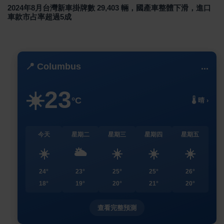
2024年8月台灣新車掛牌數 29,403 輛，國產車整體下滑，進口
車款市占率超過5成
📍 Columbus
...
23
☀️
°C
🌡️ 晴 ›
今天
星期二
星期三
星期四
星期五
☀️
🌥️
☀️
☀️
☀️
24°
23°
25°
25°
26°
18°
19°
20°
21°
20°
查看完整預測