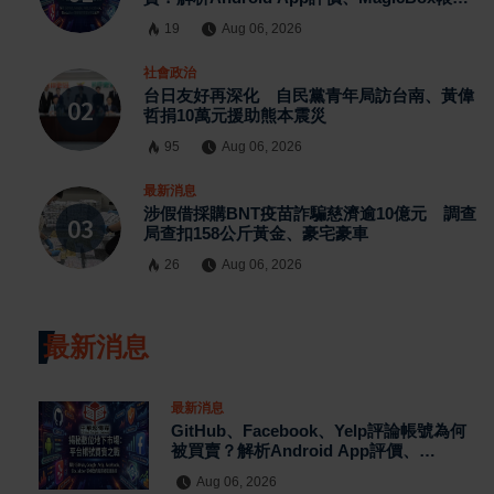
交易、假評論黑灰產與AI防刷機制背後的數位
19
Aug 06, 2026
信任危機
社會政治
台日友好再深化 自民黨青年局訪台南、黃偉
哲捐10萬元援助熊本震災
95
Aug 06, 2026
最新消息
涉假借採購BNT疫苗詐騙慈濟逾10億元 調查
局查扣158公斤黃金、豪宅豪車
26
Aug 06, 2026
最新消息
最新消息
GitHub、Facebook、Yelp評論帳號為何
被買賣？解析Android App評價、
MagicBox帳號交易、假評論黑灰產與AI
Aug 06, 2026
防刷機制背後的數位信任危機