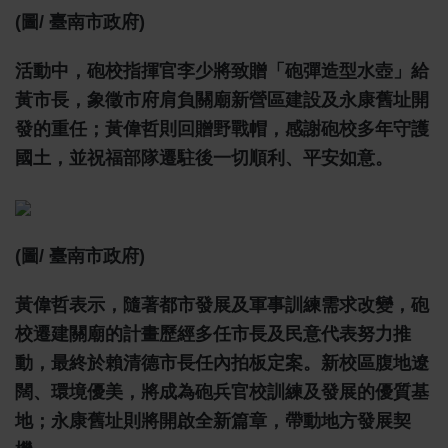
(圖/ 臺南市政府)
活動中，砲校指揮官李少將致贈「砲彈造型水壺」給
黃市長，象徵市府肩負關廟新營區建設及永康舊址開
發的重任；黃偉哲則回贈野戰帽，感謝砲校多年守護
國土，並祝福部隊遷駐後一切順利、平安如意。
(圖/ 臺南市政府)
黃偉哲表示，隨著都市發展及軍事訓練需求改變，砲
校遷建關廟的計畫歷經多任市長及民意代表努力推
動，最終於賴清德市長任內拍板定案。新校區腹地遼
闊、環境優美，將成為砲兵官校訓練及發展的優質基
地；永康舊址則將開啟全新篇章，帶動地方發展契