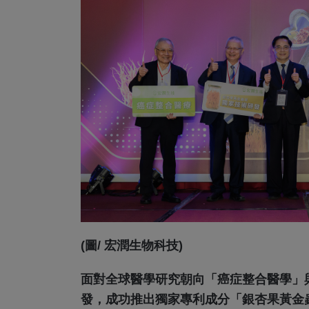
(圖/ 宏潤生物科技)
面對全球醫學研究朝向「癌症整合醫學」
發，成功推出獨家專利成分「銀杏果黃金