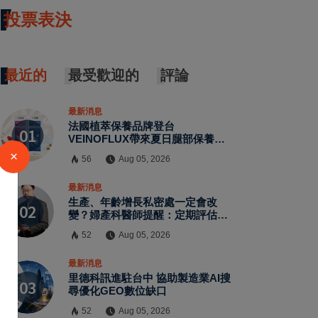
投票表決
最近的
最受歡迎的
評論
最新消息
法國植萃保養品牌登台
VEINOFLUX帶來夏日腿部保養新
趨勢
×
56
Aug 05, 2026
最新消息
生產、年齡增長私密處一定會改
變？婦產科醫師提醒：定期評估有
助了解自身狀況
52
Aug 05, 2026
最新消息
里德科訊進駐台中 協助製造業AI搜
尋優化GEO數位缺口
52
Aug 05, 2026