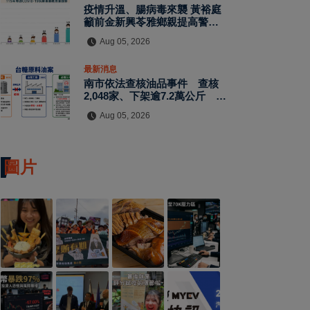
疫情升溫、腸病毒來襲 黃裕庭
籲前金新興苓雅鄉親提高警覺守
護健康
Aug 05, 2026
最新消息
南市依法查核油品事件 查核
2,048家、下架逾7.2萬公斤 持
續追查供應鏈管理責任
Aug 05, 2026
圖片