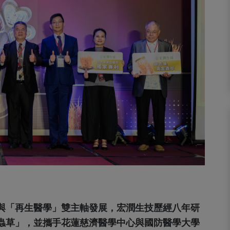
與「再生醫學」雙主軸發展，宏潤生技歷經八年研
蟲草」，並攜手花蓮慈濟醫學中心與國防醫學大學