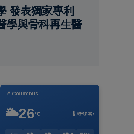
學 發表獨家專利
醫學與骨科再生醫
📍 Columbus
...
26
🌥️
°C
🌡️ 局部多雲 ›