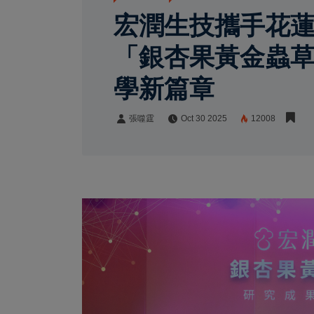
宏潤生技攜手花蓮
「銀杏果黃金蟲
學新篇章
張噬霆
Oct 30 2025
12008
張噬霆
Share: