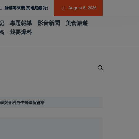
黃裕庭籲前金新興苓雅鄉親提高警覺守護健康
August 6, 2026
記
專題報導
影音新聞
美食旅遊
稿
我要爆料
醫學與骨科再生醫學新篇章