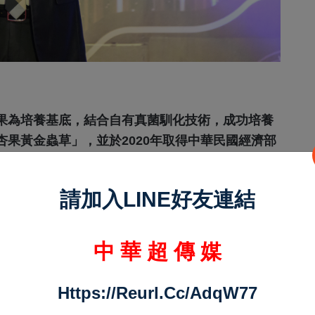
果為培養基底，結合自有真菌馴化技術，成功培養
果黃金蟲草」，並於2020年取得中華民國經濟部
、蟲草酸、多醣體及SOD等活性營養素，不僅突破
健與輔助治療領域的應用潛力。
請加入LINE好友連結
醫學界逐漸重視「癌症整合照護」概念，公司同步
及素食族群提供更安全與多元的選擇。
中 華 超 傳 媒
Https://reurl.cc/adqW77