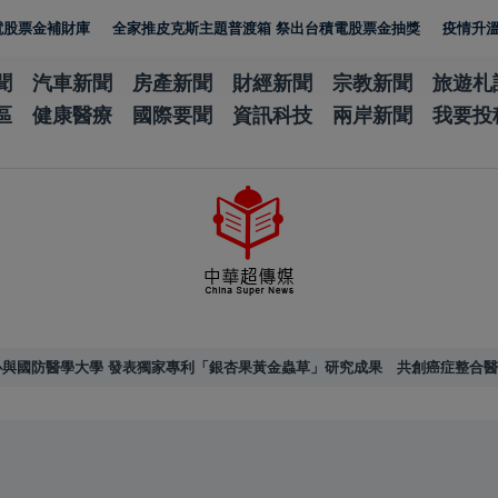
全家推皮克斯主題普渡箱 祭出台積電股票金抽獎
疫情升溫、腸病毒來襲 
聞
汽車新聞
房產新聞
財經新聞
宗教新聞
旅遊札
區
健康醫療
國際要聞
資訊科技
兩岸新聞
我要投
與國防醫學大學 發表獨家專利「銀杏果黃金蟲草」研究成果 共創癌症整合