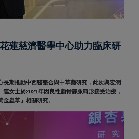
花蓮慈濟醫學中心助力臨床研
心長期推動中西醫整合與中草藥研究，此次與宏潤
連女士於2021年因良性顱骨靜脈畸形接受治療，
黃金蟲草」相關研究。