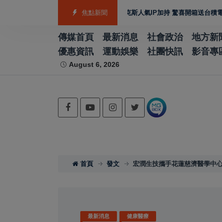
超狂普渡箱「世界好拜」皮克斯人氣IP加持 驚喜開箱送台積電股票金補財庫
焦點新聞
傳媒首頁
最新消息
社會政治
地方新
優惠資訊
運動娛樂
社團快訊
影音專
August 6, 2026
首頁
發文
宏潤生技攜手花蓮慈濟醫學中心
最新消息
健康醫療