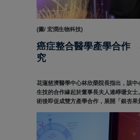
(圖/ 宏潤生物科技)
癌症整合醫學產學合作 
究
花蓮慈濟醫學中心林欣榮院長指出，該中
生技的合作緣起於董事長夫人連崢珊女士。
術後即促成雙方產學合作，展開「銀杏果