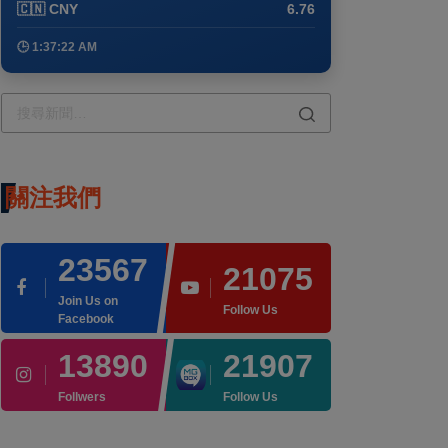
🇨🇳 CNY
6.76
🕒 1:37:22 AM
關注我們
23567
21075
Join Us on
Follow Us
Facebook
13890
21907
Follwers
Follow Us