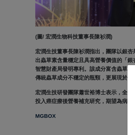
(圖/ 宏潤生物科技董事長陳衫潤)
宏潤生技董事長陳衫潤指出，團隊以銀杏
出蟲草素含量穩定且具高營養價值的「銀杏
智慧財產局發明專利。該成分富含蟲草素
傳統蟲草成分不穩定的瓶頸，更展現於保
宏潤生技研發團隊蕭世裕博士表示，全球
投入癌症療後營養補充研究，期望為病友
MGBOX