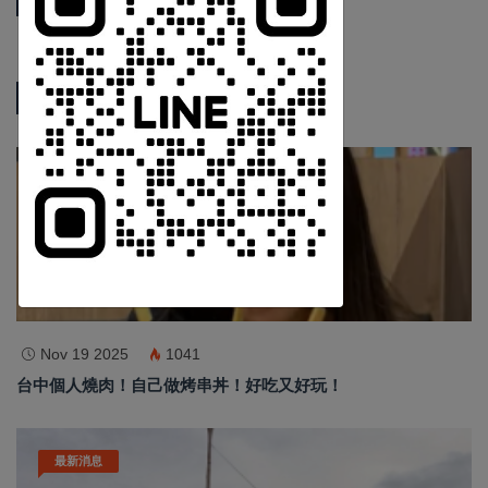
中 華 超 傳 媒
Https://reurl.cc/adqW77
熱門新聞
影音新聞
訂閱
Nov 19 2025
1041
台中個人燒肉！自己做烤串丼！好吃又好玩！
最新消息