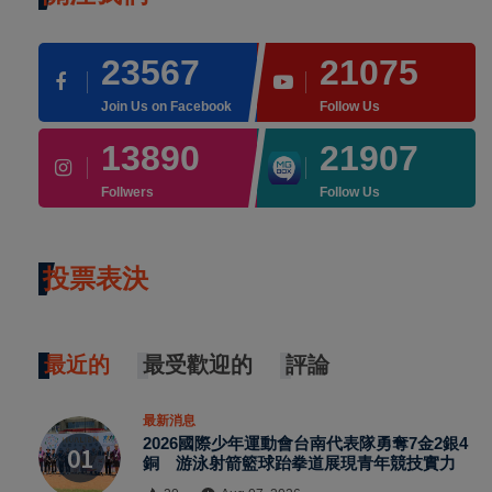
23567
21075
Join Us on Facebook
Follow Us
13890
21907
Follwers
Follow Us
投票表決
最近的
最受歡迎的
評論
最新消息
2026國際少年運動會台南代表隊勇奪7金2銀4
銅 游泳射箭籃球跆拳道展現青年競技實力