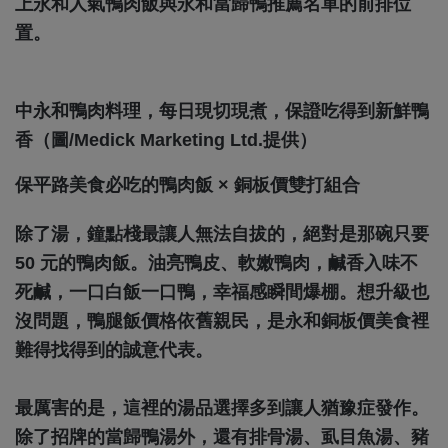
上永和人氣鴨肉飯與永和當歸鴨推薦名單的前排位
置。
中永和鴨肉料理，每日現切現煮，保證吃得到新鮮鴨
香（圖/Medick Marketing Ltd.提供）
保平路美食必吃的鴨肉飯 × 銅板價雙打組合
除了湯，鐘點棧最讓人無法自拔的，絕對是那碗只要
50 元的鴨肉飯。油亮鴨皮、軟嫩鴨肉，鹹香入味不
死鹹，一口白飯一口鴨，幸福感瞬間爆棚。想升級也
沒問題，鴨腿飯價格依舊親民，是永和銅板價美食裡
難得找得到的誠意代表。
最厲害的是，這裡的湯品選擇多到讓人猶豫症發作。
除了招牌的當歸鴨湯外，還有排骨湯、虱目魚湯、豬