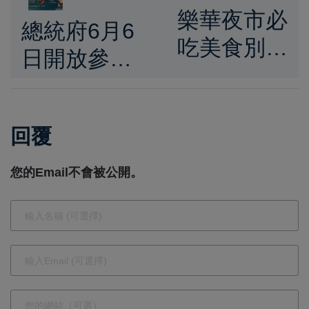
樂華夜市必
總統府6月6
吃美食別錯
日開放參
過 當歸湯免
觀 邀全民
費續、鴨肉
走進總統府
飯銅板價超
回覆
參與總統直
佛心
選30週年系
您的Email不會被公開。
列活動見證
臺灣民主發
展