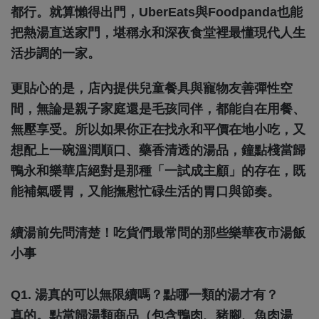
都行。就算懶得出門，UberEats與Foodpanda也能
把熱湯直送家門，堪稱永和深夜食堂裡最懂現代人生
活步調的一家。
更貼心的是，店內提供兒童餐具與寵物友善彈性空
間，無論是親子家庭還是毛孩同伴，都能自在用餐、
無壓享受。所以如果你正在找永和平價在地小吃，又
想配上一碗溫潤順口、藥香清透的湯品，鐘點棧當歸
鴨永和樂華店絕對是那種「一試成主顧」的存在，既
能補氣暖胃，又能撫慰忙碌生活的胃口與節奏。
續湯前先問清楚！吃貨們最常問的那些樂華夜市湯飯
小事
Q1. 湯真的可以無限續嗎？點哪一類的湯才有？
真的。點當歸湯類商品（包含鴨肉、豬腳、魚肉湯