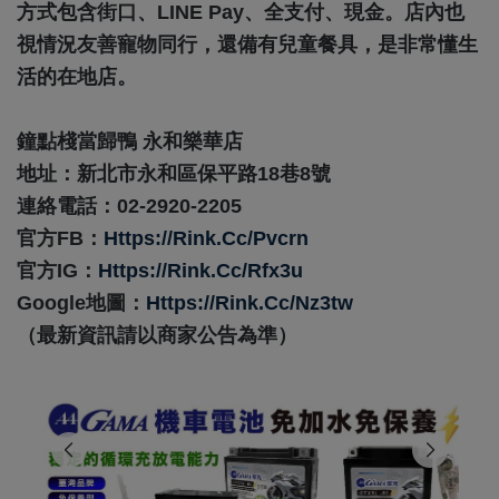
方式包含街口、LINE Pay、全支付、現金。店內也
視情況友善寵物同行，還備有兒童餐具，是非常懂生
活的在地店。
鐘點棧當歸鴨 永和樂華店
地址：新北市永和區保平路18巷8號
連絡電話：02-2920-2205
官方FB：
Https://rink.cc/pvcrn
官方IG：
Https://rink.cc/rfx3u
Google地圖：
Https://rink.cc/nz3tw
（最新資訊請以商家公告為準）