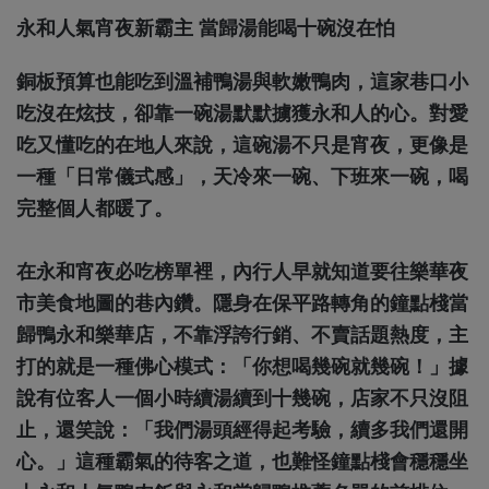
永和人氣宵夜新霸主 當歸湯能喝十碗沒在怕
銅板預算也能吃到溫補鴨湯與軟嫩鴨肉，這家巷口小
吃沒在炫技，卻靠一碗湯默默擄獲永和人的心。對愛
吃又懂吃的在地人來說，這碗湯不只是宵夜，更像是
一種「日常儀式感」，天冷來一碗、下班來一碗，喝
完整個人都暖了。
在永和宵夜必吃榜單裡，內行人早就知道要往樂華夜
市美食地圖的巷內鑽。隱身在保平路轉角的鐘點棧當
歸鴨永和樂華店，不靠浮誇行銷、不賣話題熱度，主
打的就是一種佛心模式：「你想喝幾碗就幾碗！」據
說有位客人一個小時續湯續到十幾碗，店家不只沒阻
止，還笑說：「我們湯頭經得起考驗，續多我們還開
心。」這種霸氣的待客之道，也難怪鐘點棧會穩穩坐