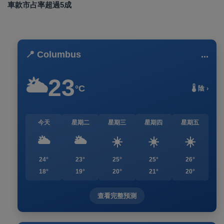
車款市占率超過5成
📍 Columbus
...
23
🌥️
°C
🌡️ 陰 ›
今天
星期二
星期三
星期四
星期五
🌥️
🌥️
☀️
☀️
☀️
24°
23°
25°
25°
26°
18°
19°
20°
21°
20°
查看完整預測