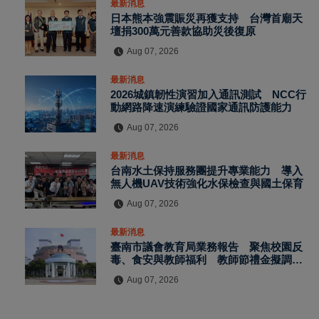
最新消息
日本熊本強震賑災再獲支持 台灣首廟天
壇捐300萬元善款協助災後復原
Aug 07, 2026
最新消息
2026城鎮韌性演習加入通訊測試 NCC行
動網路降速演練驗證國家通訊防護能力
Aug 07, 2026
最新消息
台南水土保持服務團提升專業能力 導入
無人機UAV技術強化水保檢查與國土保育
Aug 07, 2026
最新消息
臺南市議會教育局業務報告 聚焦校園反
毒、食安與教師福利 教師節禮金擬調升
至千元
Aug 07, 2026