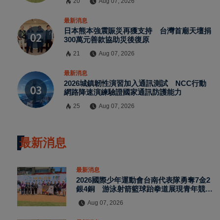
20
Aug 07, 2026
最新消息
日本熊本強震賑災再獲支持 台灣首廟天壇捐
300萬元善款協助災後復原
21
Aug 07, 2026
最新消息
2026城鎮韌性演習加入通訊測試 NCC行動
網路降速演練驗證國家通訊防護能力
25
Aug 07, 2026
最新消息
最新消息
2026國際少年運動會台南代表隊勇奪7金2
銀4銅 游泳射箭籃球跆拳道展現青年競技
實力
Aug 07, 2026