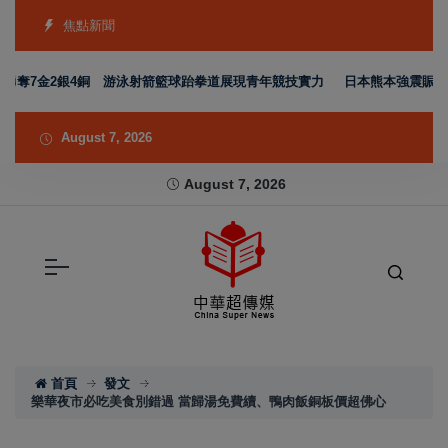
焦點新聞
7金2銀4銅 游泳射箭籃球跆拳道展現青年競技實力
日本熊本強震賑災再獲支
August 7, 2026
August 7, 2026
首頁
發文
樂華夜市必吃美食別錯過 當歸湯免費續、鴨肉飯銅板價超佛心