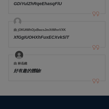
GDiYulZhRqeEhasqFlU
由 jOKUtWhOjxBwzsJmXtWhnVXK
XfGgIUOHXhFuxECXvkSlT
由 林岳維
好有趣的體驗!