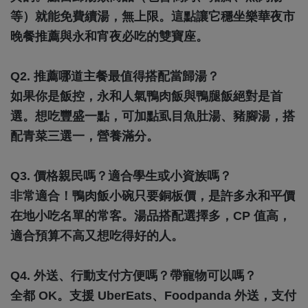
等）就能免費續湯，無上限。這點讓它穩坐樂華夜市
晚餐推薦與永和宵夜必吃的雙寶座。
Q2. 推薦哪道主餐最值得搭配當歸湯？
如果你是飯控，永和人氣鴨肉飯與鴨腿飯絕對是首
選。想吃豐盛一點，可加點虱目魚肚湯、豬腳湯，搭
配青菜三選一，營養滿分。
Q3. 價格親民嗎？適合學生或小資族嗎？
非常適合！鴨肉飯小碗只要銅板價，是許多永和平價
在地小吃名單的常客。湯品搭配選擇多，CP 值高，
適合預算不高又想吃得好的人。
Q4. 外送、行動支付方便嗎？帶寵物可以嗎？
全都 OK。支援 UberEats、Foodpanda 外送，支付