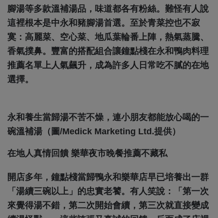
腳湯等多款溫補湯品，味道都各有粉絲。難怪有人說
這裡根本是中永和豬腳湯首選。至於青菜控也不寂
寞：高麗菜、空心菜、地瓜葉輪番上陣，熱氣蒸騰、
香氣撲鼻。豐富的搭配組合讓鐘點棧在永和鴨肉料理
推薦名單上人氣飆升，成為許多人日常吃不膩的在地
選擇。
永和養生當歸湯不苦不燥，連小朋友都能放心喝的一
碗溫補湯（圖/Medick Marketing Ltd.提供）
在地人真情回饋 樂華夜市晚餐推薦不藏私
開店多年，鐘點棧當歸鴨永和樂華店早已培養出一群
「湯續三碗以上」的忠實老饕。有人笑說：「第一次
來覺得湯不錯，第二次開始會續，第三次就直接變成