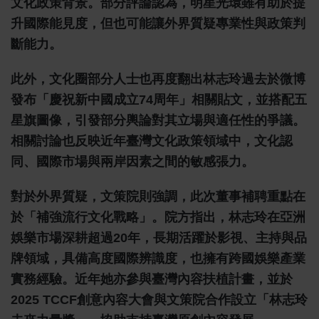
文化政策背景。部分評論認為，明星光環雖有助於提
升國際能見度，但也可能讓外界質疑專業性與政策判
斷能力。
此外，文化圈部分人士也再度翻出林志玲過去於微博
發布「慶祝新中國成立74周年」相關貼文，並搭配五
星旗圖像，引發部分輿論對其立場與適任性的爭議。
相關討論也反映近年臺灣文化政策領域中，文化認
同、國際市場與兩岸因素之間的敏感張力。
對於外界質疑，文策院則強調，此次董事補聘重點在
於「補強流行文化戰略」。院方指出，林志玲在亞洲
娛樂市場深耕超過20年，長期活躍於影視、主持與品
牌領域，具備高度國際辨識度，也擁有跨國娛樂產業
實務經驗。近年她亦參與臺灣內容扶植計畫，並於
2025 TCCF創意內容大會與文策院合作設立「林志玲