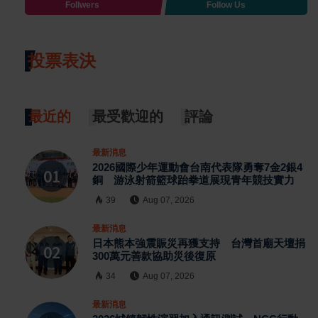
Follwers
Follow Us
投票表決
最近的
最受歡迎的
評論
最新消息
2026國際少年運動會台南代表隊勇奪7金2銀4
銅 游泳射箭籃球跆拳道展現青年競技實力
39
Aug 07, 2026
最新消息
日本熊本強震賑災再獲支持 台灣首廟天壇捐
300萬元善款協助災後復原
34
Aug 07, 2026
最新消息