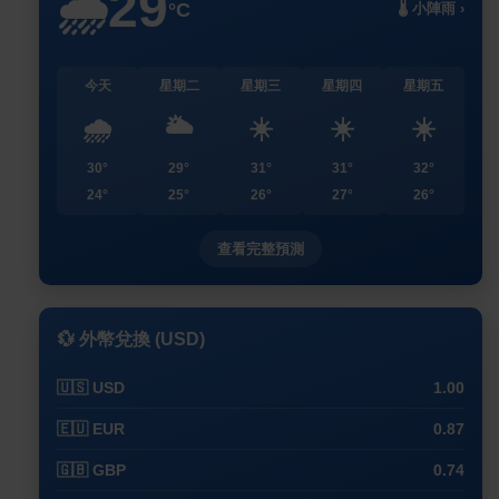
29
🌧️
°C
🌡️ 小陣雨 ›
今天
星期二
星期三
星期四
星期五
🌧️
🌥️
☀️
☀️
☀️
30°
29°
31°
31°
32°
24°
25°
26°
27°
26°
查看完整預測
💱 外幣兌換 (USD)
🇺🇸 USD
1.00
🇪🇺 EUR
0.87
🇬🇧 GBP
0.74