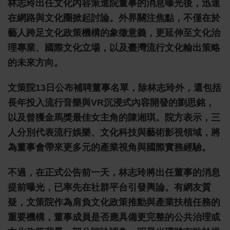
林志玲出任文化內容策進院董事的消息曝光後，迅速
在網路與文化圈掀起討論。外界關注焦點，不僅在於
藝人跨足文化政策機構的象徵意義，更延伸至文化治
理專業、國際文化立場，以及臺灣流行文化輸出策略
的未來方向。
文策院13日公布補聘董事名單，除林志玲外，還包括
長年投入流行音樂與VR沉浸式內容開發的劉思銘，
以及曾獲金馬獎最佳女主角的陳湘琪。院方表示，三
人分別代表流行娛樂、文化科技與藝術影視領域，將
為董事會帶來更多元的產業視角與國際實務經驗。
不過，在正式公告前一天，林志玲將出任董事的消息
提前曝光，已率先在社群平台引發輿論。有網友質
疑，文策院作為肩負文化政策推動與產業扶植任務的
重要機構，董事成員是否應具備更完整的公共治理或