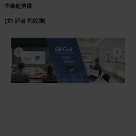
中華超傳媒
(文/ 記者 郭紋雅)