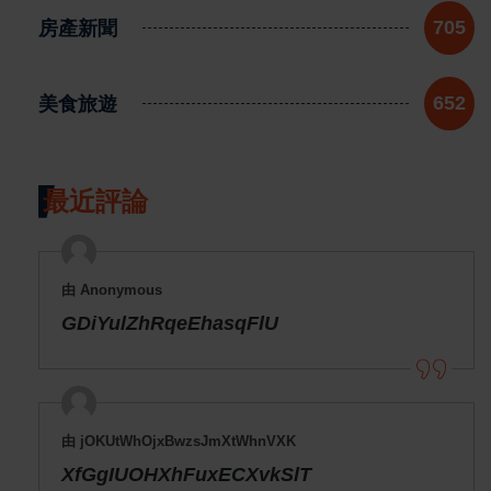
房產新聞
705
美食旅遊
652
最近評論
由 Anonymous
GDiYulZhRqeEhasqFlU
由 jOKUtWhOjxBwzsJmXtWhnVXK
XfGgIUOHXhFuxECXvkSlT