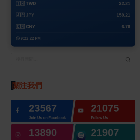
🇹🇼 TWD
32.21
🇯🇵 JPY
158.21
🇨🇳 CNY
6.76
🕒 9:22:22 PM
關注我們
23567
21075
Join Us on Facebook
Follow Us
13890
21907