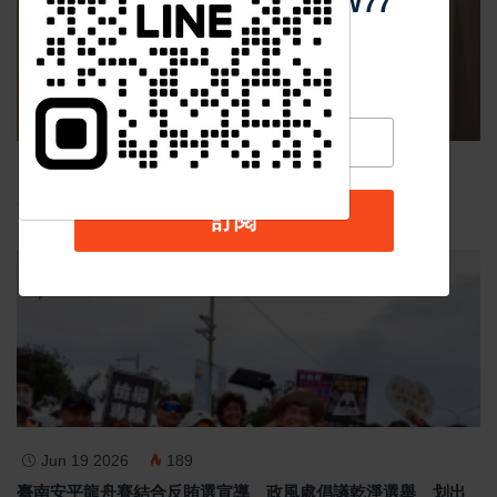
Https://reurl.cc/adqW77
Nov 19 2025
1042
台中個人燒肉！自己做烤串丼！好吃又好玩！
訂閱
最新消息
Jun 19 2026
189
臺南安平龍舟賽結合反賄選宣導 政風處倡議乾淨選舉 划出