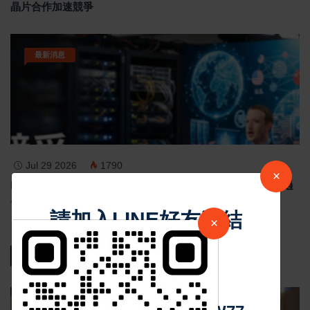
晶片合作加速競爭
最新消息
Jul 29 2026
1790
×
Meta祖克柏談美中AI競爭 反對封鎖中國AI模型 示警美國過
度監管恐削弱競爭力
請加入LINE好友連結
×
熱門新聞
中 華 超 傳 媒
影音新聞