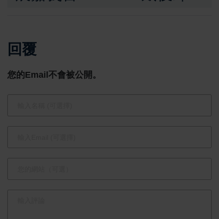
溫暖登場 澎
逝 承億集
嘉南區木蘭
團啟動六核
回覆
同濟會攜崇
心接班機
文國小以
制、戴淑玲
您的Email不會被公開。
《喵的詐騙
轉幕前穩定
集團》傳遞
營運
誠信與勇氣