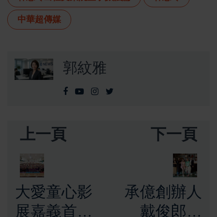
中華超傳媒
郭紋雅
上一頁
下一頁
大愛童心影
承億創辦人
展嘉義首映
戴俊郎猝