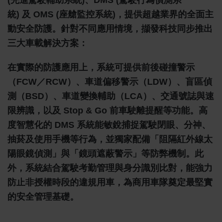
(先進駕駛輔助系統)、DMS (駕駛行為偵測系
統) 及 OMS (座艙監控系統)，提供超越業界的全面主
動安全防護。針對不同應用情境，擷發科技同步推出
三大車載解決方案：
在實際的防護應用上，系統可提供前後碰撞警示
（FCW／RCW）、車道偏移警示（LDW）、盲區偵
測（BSD）、車道變換輔助（LCA）、交通號誌與速
限辨識，以及 Stop & Go 前車駛離提醒等功能。高
度智慧化的 DMS 系統能敏銳捕捉駕駛閉眼、分神、
抽菸及使用手機等行為，並獨家配備「阻隔紅外線太
陽眼鏡偵測」與「鏡頭遮蔽警示」等防弊機制。此
外，系統結合駕駛考勤管理與身分識別比對，能強力
防止非授權時段的違規用車，為商用車隊奠定最堅實
的安全管理基礎。