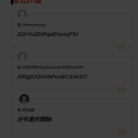
由 Anonymous
GDiYulZhRqeEhasqFlU
由 jOKUtWhOjxBwzsJmXtWhnVXK
XfGgIUOHXhFuxECXvkSlT
由 林岳維
好有趣的體驗!