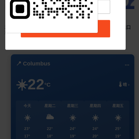
Sep 02 2024
4913
2024年8月台灣新車掛牌數 29,403 輛，國產車整體下滑，進口
訂閱
車款市占率超過5成
📍 Columbus
...
22
☀️
°C
🌡️ 晴 ›
今天
星期二
星期三
星期四
星期五
☀️
🌥️
☀️
☀️
☀️
23°
22°
24°
24°
25°
17°
18°
19°
20°
19°