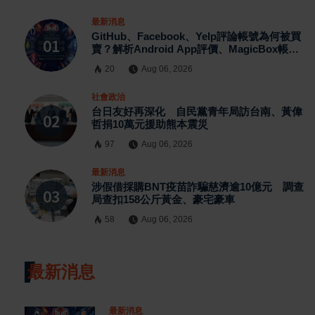
最新消息
GitHub、Facebook、Yelp評論帳號為何被買
賣？解析Android App評價、MagicBox帳號
交易、假評論黑灰產與AI防刷機制背後的數位
20
Aug 06, 2026
信任危機
社會政治
台日友好再深化 自民黨青年局訪台南、黃偉
哲捐10萬元援助熊本震災
97
Aug 06, 2026
最新消息
涉假借採購BNT疫苗詐騙慈濟逾10億元 調查
局查扣158公斤黃金、豪宅豪車
58
Aug 06, 2026
最新消息
最新消息