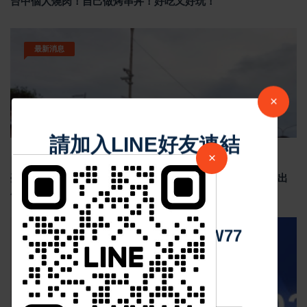
台中個人燒肉！自己做烤串丼！好吃又好玩！
最新消息
×
請加入LINE好友連結
×
Jun 19 2026
182
臺南安平龍舟賽結合反賄選宣導 政風處倡議乾淨選舉 划出
廉潔民主新風貌
中 華 超 傳 媒
汽車新聞
Https://reurl.cc/adqW77