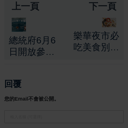
上一頁
下一頁
樂華夜市必
總統府6月6
吃美食別錯
日開放參
過 當歸湯免
觀 邀全民
費續、鴨肉
走進總統府
飯銅板價超
回覆
參與總統直
佛心
選30週年系
您的Email不會被公開。
列活動見證
臺灣民主發