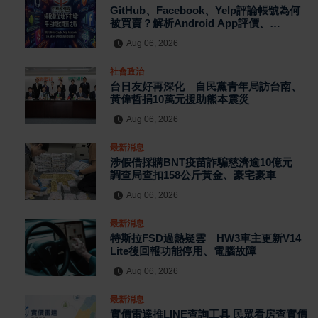
GitHub、Facebook、Yelp評論帳號為何
被買賣？解析Android App評價、
MagicBox帳號交易、假評論黑灰產與AI
Aug 06, 2026
防刷機制背後的數位信任危機
社會政治
台日友好再深化 自民黨青年局訪台南、
黃偉哲捐10萬元援助熊本震災
Aug 06, 2026
最新消息
涉假借採購BNT疫苗詐騙慈濟逾10億元
調查局查扣158公斤黃金、豪宅豪車
Aug 06, 2026
最新消息
特斯拉FSD過熱疑雲 HW3車主更新V14
Lite後回報功能停用、電腦故障
Aug 06, 2026
最新消息
實價雷達推LINE查詢工具 民眾看房查實價