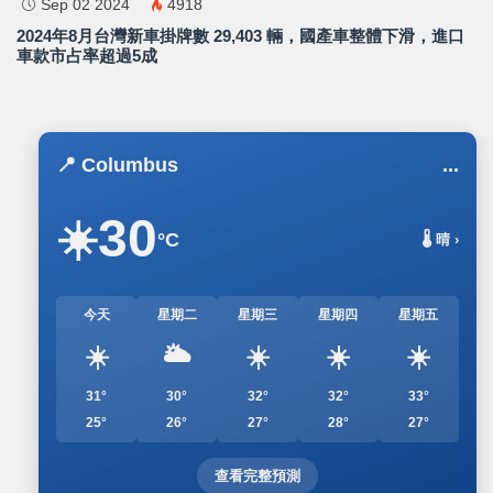
Sep 02 2024
4918
2024年8月台灣新車掛牌數 29,403 輛，國產車整體下滑，進口
車款市占率超過5成
訂閱
📍 Columbus
...
30
☀️
°C
🌡️ 晴 ›
今天
星期二
星期三
星期四
星期五
☀️
🌥️
☀️
☀️
☀️
31°
30°
32°
32°
33°
25°
26°
27°
28°
27°
查看完整預測