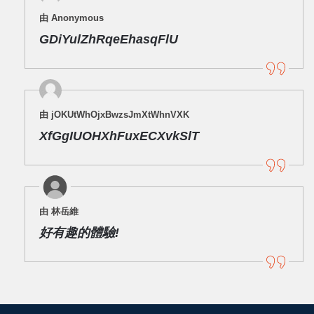
由 Anonymous
GDiYulZhRqeEhasqFlU
由 jOKUtWhOjxBwzsJmXtWhnVXK
XfGgIUOHXhFuxECXvkSlT
由 林岳維
好有趣的體驗!