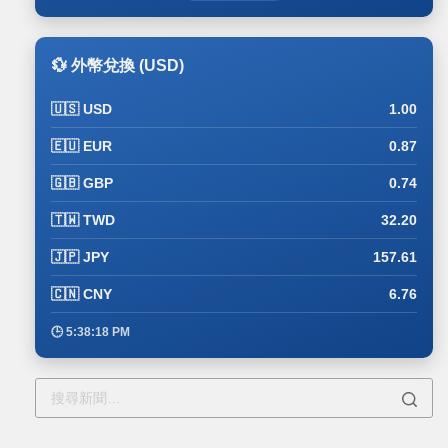
💱 外幣兌換 (USD)
🇺🇸 USD
1.00
🇪🇺 EUR
0.87
🇬🇧 GBP
0.74
🇹🇼 TWD
32.20
🇯🇵 JPY
157.61
🇨🇳 CNY
6.76
🕒 5:38:18 PM