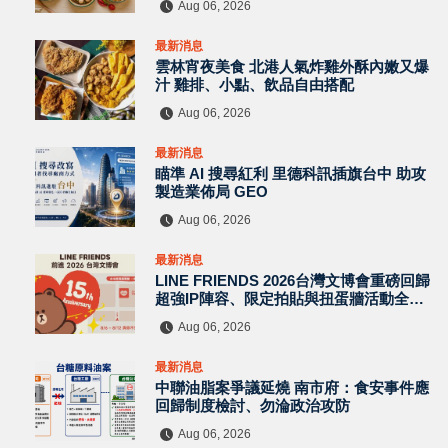
Aug 06, 2026
最新消息
雲林宵夜美食 北港人氣炸雞外酥內嫩又爆
汁 雞排、小點、飲品自由搭配
Aug 06, 2026
最新消息
瞄準 AI 搜尋紅利 里德科訊插旗台中 助攻
製造業佈局 GEO
Aug 06, 2026
最新消息
LINE FRIENDS 2026台灣文博會重磅回歸
超強IP陣容、限定拍貼與扭蛋牆活動全公
開
Aug 06, 2026
最新消息
中聯油脂案爭議延燒 南市府：食安事件應
回歸制度檢討、勿淪政治攻防
Aug 06, 2026