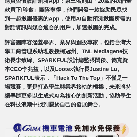
購買習慣設計創新app；第三名則由「20歲的我們全
款買下i珍食」團隊奪得，他們開發一款協助民眾找
到一起揪團優惠的app，使用AI自動預測揪團所需的
對話資訊與媒合適合的用戶，加速揪團的完成。
評審團陣容涵蓋學界、業界與創投專家，包括台灣大
學工商管理系助理教授柯冠州、TNL Mediagene技
術長李致緯、SPARKFUL設計總監張閔傑、雋寬資
本CEO李兆益，以及Lootex執行長Justine Lu。
SPARKFUL表示，「Hack To The Top」不僅是一
場競賽，更是打造學生與業界接軌的橋樑，未來將持
續舉辦更多以生成式AI為核心的創新活動，協助學生
在科技浪潮中找到屬於自己的發展舞台。