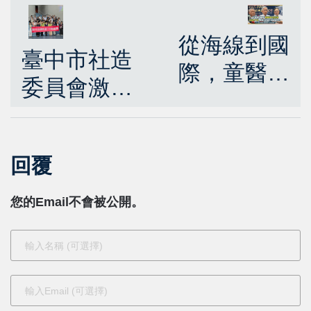
從海線到國
臺中市社造
際，童醫達
委員會激盪
文西手術超
新構想 黃國
過5千例，
榮副市長：
成為世界級
回覆
力推館際跨
手術觀摩中
域合作 共築
您的Email不會被公開。
心
永續文化城
市