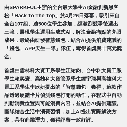
由SPARKFUL主辦的全台最大學生AI金融創新黑客
松「Hack To The Top」於4月26日落幕，吸引來自
全台107組、逾500位學生參加，經激烈競爭後選出
三強，展現學生運用生成式AI，解決金融痛點的亮眼
成果，最終由研發智慧錢包，結合AI提供消費建議的
「錢包、APP天生一隊」隊伍，奪得首獎與十萬元獎
金。
首獎由雲林科大資工系學生江祐鈞、台中科大資工系
學生賴奕寰、高雄科大資管系學生鍾宇翔與高雄科大
電工系學生李欣妍提出的「智慧錢包」獲得，這款作
品透過硬體卡片偵測錢包打開的動作，在程式中自動
判斷消費位置與可能消費內容，並結合AI提供建議。
團隊結合生活中消費習慣，加上AI提出實際解決方
案，具有商業潛力，獲得評審一致好評。