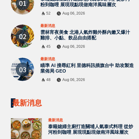
粉到咖哩 展現現點現做南洋風味層次
52
Aug 06, 2026
最新消息
雲林宵夜美食 北港人氣炸雞外酥內嫩又爆汁
雞排、小點、飲品自由搭配
45
Aug 06, 2026
最新消息
瞄準 AI 搜尋紅利 里德科訊插旗台中 助攻製造
業佈局 GEO
48
Aug 06, 2026
最新消息
最新消息
泰籍媳婦主廚打造關埔人氣泰式料理 從炒
河粉到咖哩 展現現點現做南洋風味層次