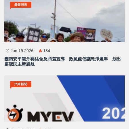
最新消息
×
Jun 19 2026
184
請加入LINE好友連結
臺南安平龍舟賽結合反賄選宣導 政風處倡議乾淨選舉 划出
廉潔民主新風貌
中 華 超 傳 媒
汽車新聞
Https://reurl.cc/adqW77