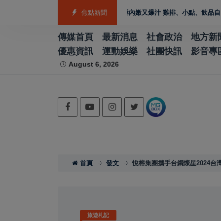
林宵夜美食 北港人氣炸雞外酥內嫩又爆汁 雞排、小點、飲品自由搭配
焦點新聞
泰籍媳
傳媒首頁
最新消息
社會政治
地方新
優惠資訊
運動娛樂
社團快訊
影音專
August 6, 2026
首頁
發文
悅榕集團攜手台鋼燦星2024台
旅遊札記