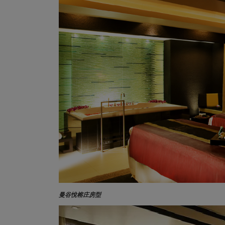
曼谷悅榕庄房型