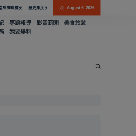
歷史厚度 光影流動 胡焱榮用「石說新語」重構當代翡翠
August 6, 2026
記
專題報導
影音新聞
美食旅遊
稿
我要爆料