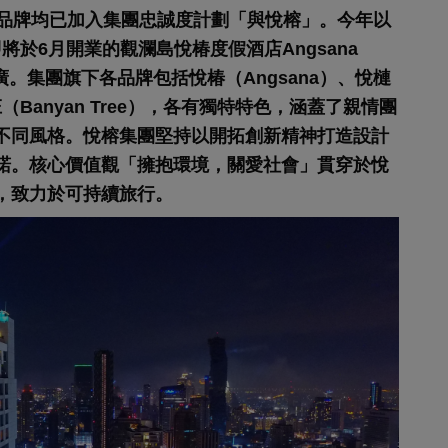
的品牌均已加入集團忠誠度計劃「與悅榕」。今年以
及即將於6月開業的觀瀾島悅椿度假酒店Angsana
推廣。集團旗下各品牌包括悅椿（Angsana）、悅槤
（Banyan Tree），各有獨特特色，涵蓋了親情團
不同風格。
悅榕
集團堅持以開拓創新精神打造設計
諾。核心價值觀「擁抱環境，關愛社會」貫穿於悅
，致力於可持續旅行。