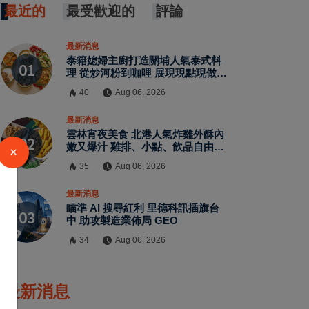
最近的
最受歡迎的
評論
最新消息
泰籍媳婦主廚打造關埔人氣泰式料
理 從炒河粉到咖哩 展現現點現做南
洋風味層次
40
Aug 06, 2026
最新消息
雲林宵夜美食 北港人氣炸雞外酥內
嫩又爆汁 雞排、小點、飲品自由搭
×
配
35
Aug 06, 2026
最新消息
瞄準 AI 搜尋紅利 里德科訊插旗台
中 助攻製造業佈局 GEO
34
Aug 06, 2026
最新消息