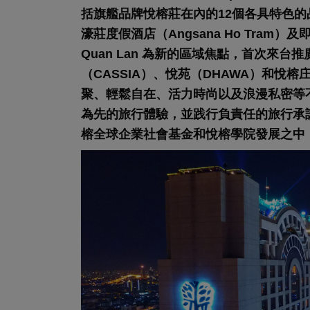
括旗艦品牌悅榕莊在內的12個各具特色
濠莊度假酒店（Angsana Ho Tram）
Quan Lan 為新的區域焦點，首次來台
（CASSIA）、悅苑（DHAWA）和悅榕庄
聚、輕鬆自在、活力時尚以及浪漫私密等
為先的旅行體驗，並践行負責任的旅行承
榕全球企業社會基金和悅榕學院發展之中