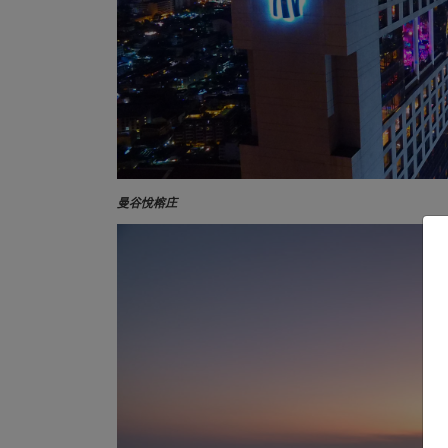
曼谷悅榕庄