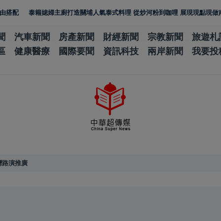
婦主廚打造關埔人氣泰式料理 從炒河粉到咖哩 展現現點現做南洋風味層次
聞
汽車新聞
房產新聞
財經新聞
宗教新聞
旅遊札
區
健康醫療
國際要聞
資訊科技
兩岸新聞
我要投
灣路演推廣