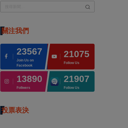
關注我們
23567
21075
Join Us on
Follow Us
Facebook
13890
21907
Follwers
Follow Us
投票表決