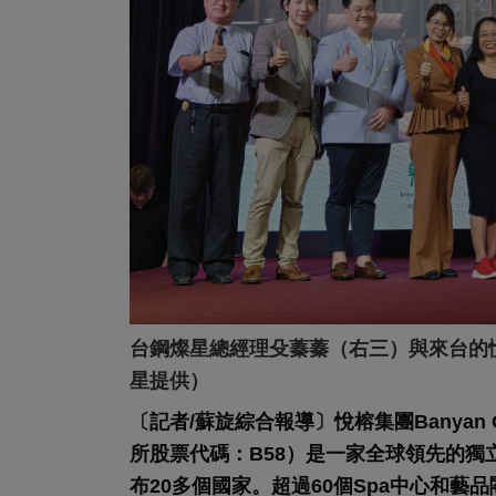
台鋼燦星總經理殳蓁蓁（右三）與來台的
星提供）
〔記者/蘇旋綜合報導〕悅榕集團Banyan
所股票代碼：B58）是一家全球領先的獨
布20多個國家。超過60個Spa中心和藝