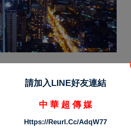
請加入LINE好友連結
中 華 超 傳 媒
Https://reurl.cc/adqW77