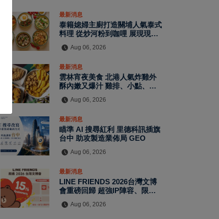
最新消息
泰籍媳婦主廚打造關埔人氣泰式
料理 從炒河粉到咖哩 展現現點
現做南洋風味層次
Aug 06, 2026
最新消息
雲林宵夜美食 北港人氣炸雞外
酥內嫩又爆汁 雞排、小點、飲
品自由搭配
Aug 06, 2026
最新消息
瞄準 AI 搜尋紅利 里德科訊插旗
台中 助攻製造業佈局 GEO
Aug 06, 2026
最新消息
LINE FRIENDS 2026台灣文博
會重磅回歸 超強IP陣容、限定
拍貼與扭蛋牆活動全公開
Aug 06, 2026