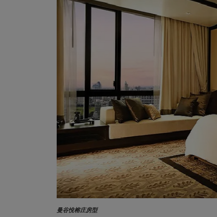
曼谷悅榕庄房型