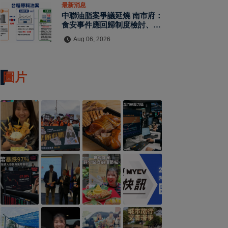
最新消息
中聯油脂案爭議延燒 南市府：
食安事件應回歸制度檢討、勿淪
政治攻防
Aug 06, 2026
圖片