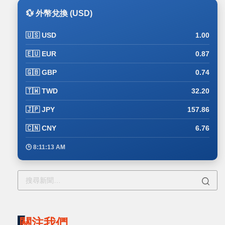
💱 外幣兌換 (USD)
🇺🇸 USD
1.00
🇪🇺 EUR
0.87
🇬🇧 GBP
0.74
🇹🇼 TWD
32.20
🇯🇵 JPY
157.86
🇨🇳 CNY
6.76
🕒 8:11:13 AM
關注我們