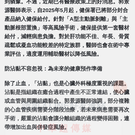
到猶豫。不過，近期已有醫療政策上的好消息。郭景
源醫師表示，自2025年5月起，健保署已將部分封合
產品納入健保給付。針對「A型主動脈剝離」與「主
動脈根部置換」等高風險手術，健保提供第一套醫材
給付，減輕病患負擔。對於肝功能不佳、年長、骨質
疏鬆或凝血功能較差的特定族群，醫師也會在術中專
業評估，適度運用輔助醫材以降低風險。
防沾黏不容忽視：為未來的健康預作準備
除了止血，「沾黏」也是心臟外科極度重視的課題。
沾黏是指組織在癒合過程中產生不正常連結，使心臟
或血管與周圍組織黏合。郭景源醫師強調，部分複雜
的心血管疾病需要分階段治療，若未來病患需要再次
手術，嚴重的沾黏會讓分離組織的過程變得困難，連
帶增加出血與併發症風險。