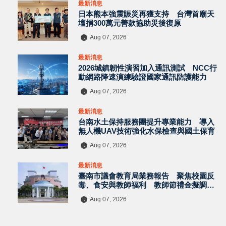
最新消息
日本熊本強震賑災再獲支持 台灣首廟天
壇捐300萬元善款協助災後復原
Aug 07, 2026
最新消息
2026城鎮韌性演習加入通訊測試 NCC行
動網路降速演練驗證國家通訊防護能力
Aug 07, 2026
最新消息
台南水土保持服務團提升專業能力 導入
無人機UAV技術強化水保檢查與國土保育
Aug 07, 2026
最新消息
臺南市議會教育局業務報告 聚焦校園反
毒、食安與教師福利 教師節禮金擬調升
至千元
Aug 07, 2026