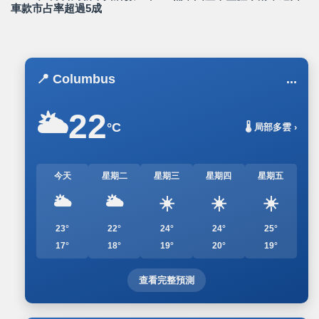
車款市占率超過5成
📍 Columbus
...
22
🌥️
°C
🌡️ 局部多雲 ›
今天
星期二
星期三
星期四
星期五
🌥️
🌥️
☀️
☀️
☀️
23°
22°
24°
24°
25°
17°
18°
19°
20°
19°
查看完整預測