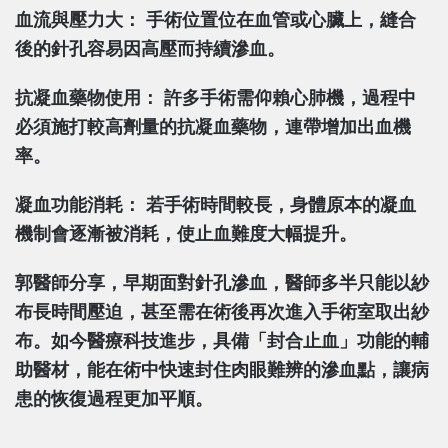
血流與壓力大：
手術位置位在血管或心臟上，縫合
後的針孔容易因高壓而持續滲血。
抗凝血藥物使用：
許多手術需仰賴心肺機，過程中
必須施打較高劑量的抗凝血藥物，連帶增加出血機
率。
凝血功能消耗：
若手術時間較長，身體原本的凝血
機制會逐漸被消耗，使止血難度大幅提升。
郭醫師分享，早期面對針孔滲血，醫師多半只能以紗
布長時間壓迫，甚至需在術後再次進入手術室取出紗
布。如今醫療科技進步，具備「封合止血」功能的輔
助醫材，能在術中快速封住肉眼難辨的滲血點，讓病
患的恢復過程更加平順。