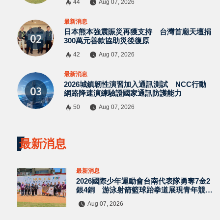
44
Aug 07, 2026
最新消息
日本熊本強震賑災再獲支持 台灣首廟天壇捐
300萬元善款協助災後復原
42
Aug 07, 2026
最新消息
2026城鎮韌性演習加入通訊測試 NCC行動
網路降速演練驗證國家通訊防護能力
50
Aug 07, 2026
最新消息
最新消息
2026國際少年運動會台南代表隊勇奪7金2
銀4銅 游泳射箭籃球跆拳道展現青年競技
實力
Aug 07, 2026