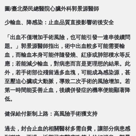
圖/臺北榮民總醫院心臟外科郭景源醫師
少輸血、降感染：止血品質直接影響術後安全
「出血不僅增加手術風險，也可能引發一連串後續問
題。」郭景源醫師指出，術中出血較多可能需要輸
血，而輸血本身可能伴隨發燒、紅疹或肺部積水等反
應；若能減少輸血，對病患而言是更理想的結果。此
外，若手術部位殘留過多血塊，可能成為感染源，甚
至壓迫心臟或大動脈，導致二次手術的風險增加。若
第一時間能妥善止血，後續併發症的機率便能顯著降
低。
健保給付新制上路：高風險手術獲支持
過去，封合止血的相關醫材多需自費，讓部分病患感