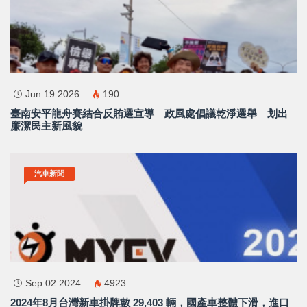
中 華 超 傳 媒
Https://reurl.cc/adqW77
Jun 19 2026
190
臺南安平龍舟賽結合反賄選宣導 政風處倡議乾淨選舉 划出
廉潔民主新風貌
汽車新聞
訂閱
Sep 02 2024
4923
2024年8月台灣新車掛牌數 29,403 輛，國產車整體下滑，進口