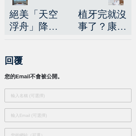
植牙完就沒
絕美「天空
事了？康智
浮舟」降臨
為醫師：術
名古屋 140
後做到三大
公尺高空飽
回覆
關鍵才能長
覽鈴鹿山脈
效穩固
夕照 星級行
您的Email不會被公開。
政酒廊全天
候寵客