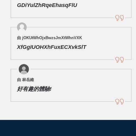
GDiYulZhRqeEhasqFlU
由 jOKUtWhOjxBwzsJmXtWhnVXK
XfGgIUOHXhFuxECXvkSlT
由 林岳維
好有趣的體驗!