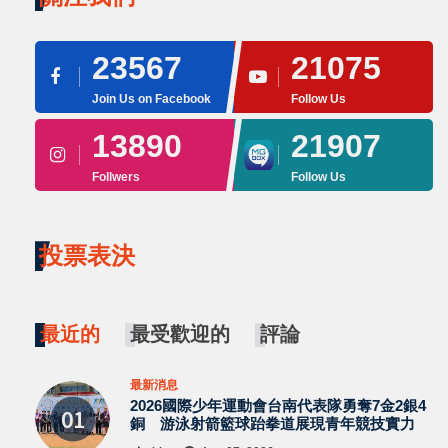
23567
21075
Join Us on Facebook
Follow Us
13890
21907
Follwers
Follow Us
投票表決
最近的
最受歡迎的
評論
最新消息
2026國際少年運動會台南代表隊勇奪7金2銀4
銅 游泳射箭籃球跆拳道展現青年競技實力