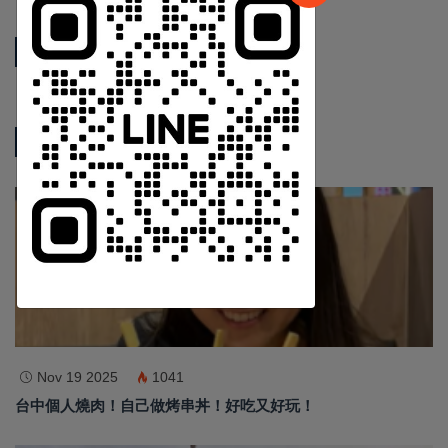
中 華 超 傳 媒
相關新聞
Https://reurl.cc/adqW77
熱門新聞
影音新聞
訂閱
Nov 19 2025
1041
台中個人燒肉！自己做烤串丼！好吃又好玩！