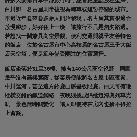
許多人安排日本中部旅行時，總會把重點放在金澤、
白川鄉，名古屋則常被視為轉車或短暫停留的城市。
不過近年愈來愈多旅人開始發現，名古屋其實很適合
放慢腳步，好好住上一晚，讓旅行不只是匆匆路過。
若想找一間兼具高空景觀、便利交通與親子友善特色
的飯店，位於名古屋市中心高樓層的名古屋王子大飯
店天空塔，便是近年備受關注的住宿選擇。
飯店坐落於31至36樓、擁有140公尺高空視野，周圍
幾乎沒有高樓遮蔽，從客房便能將名古屋市區夜景、
中川運河，甚至遠方鈴鹿山脈盡收眼底。白天可俯瞰
縱橫交錯的鐵道網絡，夜晚則換成綿延燈海與列車光
軌，景色隨時間變化，讓人即使待在房內也捨不得拉
上窗簾。