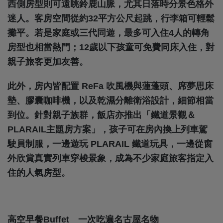
西側房型則可遠眺鈴鹿山脈，尤其日落時分景色格外
迷人。客房空間從約32平方公尺起跳，行李箱可輕鬆
攤平。若是家庭或三代同遊，最多可入住4人的轉角
房型也相當熱門；12歲以下孩童可免費同床入住，對
親子旅客更加友善。
此外，房內皆配置 ReFa 吹風機與蓮蓬頭、席夢思床
墊、膠囊咖啡機，以及乾濕分離衛浴設計，細節相當
到位。針對親子族群，飯店亦推出「鐵道景觀＆
PLARAIL主題房方案」，孩子可在房內換上列車駕
駛員制服，一邊遊玩 PLARAIL 鐵道玩具，一邊從窗
外欣賞真實列車穿梭景象，成為不少家庭旅客指定入
住的人氣房型。
高空早餐Buffet
一次吃遍名古屋名物