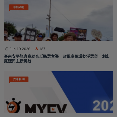
最新消息
Jun 19 2026
187
臺南安平龍舟賽結合反賄選宣導 政風處倡議乾淨選舉 划出
廉潔民主新風貌
汽車新聞