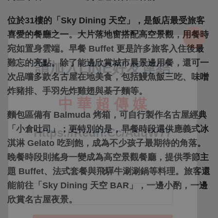
位於31樓的「Sky Dining 天空」，是飯店最受旅客
喜愛的餐廳之一。大片落地窗搭配高空景觀，用餐時
宛如置身雲端。早餐 Buffet 更是許多旅客入住後最
難忘的亮點。除了能邊欣賞城市晨景邊用餐，還可一
次品嚐多款名古屋在地美食，包括鰻魚飯三吃、味噌
炸豬排、手羽先炸雞翅與棊子麵等。
麵包區備有 Balmuda 烤箱，可自行製作名古屋經典
「小倉吐司」；更特別的是，早餐時段還供應義式冰
淇淋 Gelato 吃到飽，成為不少孩子最期待的角落。
晚餐時段則搖身一變成為高空景觀餐廳，提供季節主
題 Buffet、法式套餐與飛驒牛涮涮鍋等料理。旅客還
能前往「Sky Dining 天空 BAR」，一邊小酌，一邊
欣賞名古屋夜景。