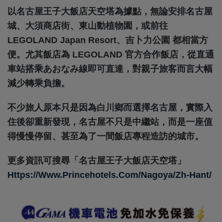
以名古屋王子大飯店天空塔為據點，無論安排名古屋
城、大須商店街、東山動植物園，或前往
LEGOLAND Japan Resort、吉卜力公園 都相當方
便。尤其飯店為 LEGOLAND 官方合作飯店，從直通
車站搭乘あおなみ線即可直達，對親子旅客而言大幅
減少轉乘負擔。
不少旅人原本只是因為白川鄉而選擇名古屋，實際入
住後卻重新發現，名古屋不只是中繼站，而是一座值
得慢慢停留、甚至為了一間飯店專程造訪的城市。
更多資訊可搜尋「名古屋王子大飯店天空塔」
Https://www.princehotels.com/nagoya/zh-Hant/