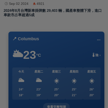
Sep 02 2024
4921
2024年8月台灣新車掛牌數 29,403 輛，國產車整體下滑，進口
車款市占率超過5成
📍 Columbus
...
23
🌥️
°C
🌡️ 陰 ›
今天
星期二
星期三
星期四
星期五
🌥️
🌥️
☀️
☀️
☀️
24°
23°
25°
25°
26°
18°
19°
20°
21°
20°
查看完整預測