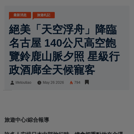
最新消息
旅遊札記
絕美「天空浮舟」降臨
名古屋 140公尺高空飽
覽鈴鹿山脈夕照 星級行
政酒廊全天候寵客
lifetoutiao
May 26 2026
794
lifetoutiao
Share:
旅遊中心/綜合報導