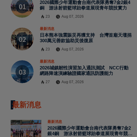
2026國際少年運動會台南代表隊勇奪7金2銀4
銅 游泳射箭籃球跆拳道展現青年競技實力
23
Aug 07, 2026
最新消息
日本熊本強震賑災再獲支持 台灣首廟天壇捐
300萬元善款協助災後復原
23
Aug 07, 2026
最新消息
2026城鎮韌性演習加入通訊測試 NCC行動
網路降速演練驗證國家通訊防護能力
27
Aug 07, 2026
最新消息
最新消息
2026國際少年運動會台南代表隊勇奪7金2
銀4銅 游泳射箭籃球跆拳道展現青年競技