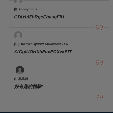
由 Anonymous
GDiYulZhRqeEhasqFlU
由 jOKUtWhOjxBwzsJmXtWhnVXK
XfGgIUOHXhFuxECXvkSlT
由 林岳維
好有趣的體驗!