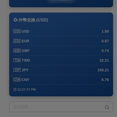
💱 外幣兌換 (USD)
🇺🇸 USD
1.00
🇪🇺 EUR
0.87
🇬🇧 GBP
0.74
🇹🇼 TWD
32.21
🇯🇵 JPY
158.21
🇨🇳 CNY
6.76
🕒 12:27:37 PM