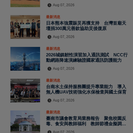
實力
Aug 07, 2026
最新消息
日本熊本強震賑災再獲支持 台灣首廟天
壇捐300萬元善款協助災後復原
Aug 07, 2026
最新消息
2026城鎮韌性演習加入通訊測試 NCC行
動網路降速演練驗證國家通訊防護能力
Aug 07, 2026
最新消息
台南水土保持服務團提升專業能力 導入
無人機UAV技術強化水保檢查與國土保育
Aug 07, 2026
最新消息
臺南市議會教育局業務報告 聚焦校園反
毒、食安與教師福利 教師節禮金擬調升
至千元
Aug 07, 2026