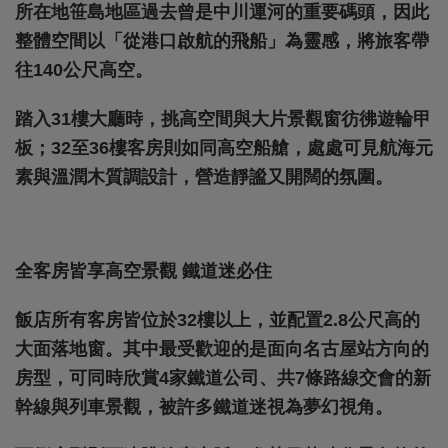
所在地笹島地區過去曾是中川運河的重要碼頭，因此
整體空間以「從港口啟航的飛船」為靈感，將旅客帶
往140公尺高空。
踏入31樓大廳時，挑高空間與大片景觀窗彷彿遊輪甲
板；32至36樓客房則如同高空船艙，處處可見航海元
素與溫潤木質調設計，營造靜謐又開闊的氛圍。
全客房皆享高空景觀 鐵道迷必住
飯店所有客房皆位於32樓以上，並配置2.8公尺高的
大面落地窗。其中最受歡迎的是面向名古屋站方向的
房型，可同時欣賞4家鐵道公司、共7條路線交會的新
幹線與列車景觀，被許多鐵道迷視為夢幻視角。