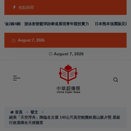
焦點新聞
7金2銀4銅 游泳射箭籃球跆拳道展現青年競技實力
日本熊本強震賑災再獲支持
August 7, 2026
August 7, 2026
首頁
發文
絕美「天空浮舟」降臨名古屋 140公尺高空飽覽鈴鹿山脈夕照 星級
行政酒廊全天候寵客