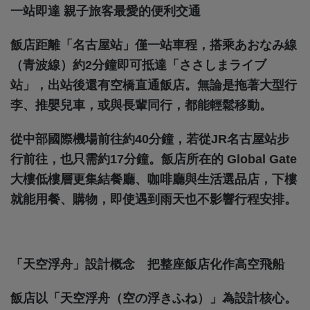
一站即達 親子旅客最愛的便利交通
飯店距離「名古屋站」僅一站車程，搭乘あおなみ線
（青波線）約2分鐘即可抵達「ささしまライブ
站」，出站後還有空橋直通飯店。無論是拖著大型行
李、推嬰兒車，或與長輩同行，都能輕鬆移動。
從中部國際機場前往約40分鐘，若從JR名古屋站步
行前往，也只需約17分鐘。飯店所在的 Global Gate
大樓低樓層更集結餐廳、咖啡廳與生活選品店，下樓
就能用餐、購物，即使遇到雨天也不影響行程安排。
「天空浮舟」設計概念 把整座飯店化作高空飛船
飯店以「天空浮舟（空の浮きふね）」為設計核心。