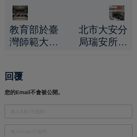
教育部於臺
北市大安分
灣師範大學
局瑞安所遭
辦理自然領
搜索 巡佐
域跨計畫交
涉偷查個資
回覆
流 分享因
洩密遭帶
材網與AI工
回！分局強
您的Email不會被公開。
具教學應用
調「不護
推動數位學
短」
習轉型