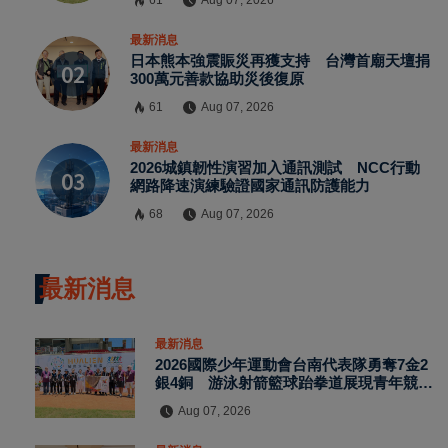
61
Aug 07, 2026
最新消息
日本熊本強震賑災再獲支持 台灣首廟天壇捐
300萬元善款協助災後復原
61
Aug 07, 2026
最新消息
2026城鎮韌性演習加入通訊測試 NCC行動
網路降速演練驗證國家通訊防護能力
68
Aug 07, 2026
最新消息
最新消息
2026國際少年運動會台南代表隊勇奪7金2
銀4銅 游泳射箭籃球跆拳道展現青年競技
實力
Aug 07, 2026