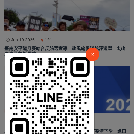
×
Jun 19 2026
191
臺南安平龍舟賽結合反賄選宣導 政風處倡議乾淨選舉 划出
請加入LINE好友連結
×
廉潔民主新風貌
中 華 超 傳 媒
汽車新聞
Https://reurl.cc/adqW77
Sep 02 2024
4926
2024年8月台灣新車掛牌數 29,403 輛，國產車整體下滑，進口