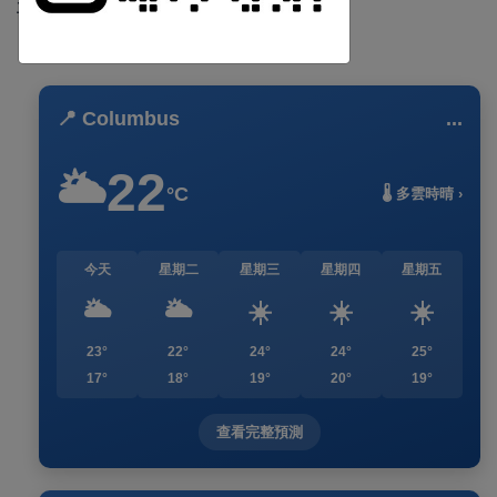
車款市占率超過5成
訂閱
📍 Columbus
...
22
🌥️
°C
🌡️ 多雲時晴 ›
今天
星期二
星期三
星期四
星期五
🌥️
🌥️
☀️
☀️
☀️
23°
22°
24°
24°
25°
17°
18°
19°
20°
19°
查看完整預測