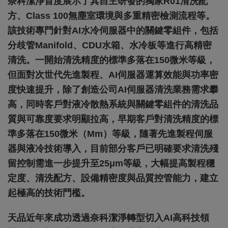
奈科潔淨首度展示了其自主研發的獨家R01清洗配
方、Class 100無塵室環境與多重精密檢測流程等。
該技術專門針對AI水冷伺服器中的關鍵零組件，包括
分歧管Manifold、CDU水箱、水冷板等進行高精密
清洗。一開始清洗精度的標準多落在150微米等級，
但面對次世代先進製程、AI伺服器運算效能與功率密
度快速提升，除了創造公司AI伺服器清洗業務需求攀
高，同時客戶對液冷散熱系統與關鍵零組件的清洗品
質與可靠度要求明顯拉高，早期客戶對清洗精度的標
準多落在150微米（μm）等級，隨著先進製程伺服
器與液冷技術導入，目前部分客戶已明確要求清洗殘
留控制需進一步提升至25μm等級，大幅提高製程穩
定度、清洗配方、設備精密度與品質控管能力，建立
起極高的技術門檻。
天品近年來成功透過奈科潔淨轉型切入AI高科技領