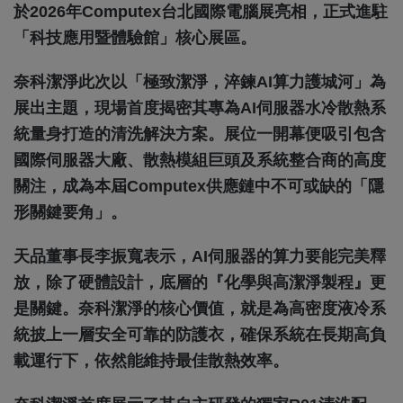
於2026年Computex台北國際電腦展亮相，正式進駐
「科技應用暨體驗館」核心展區。
奈科潔淨此次以「極致潔淨，淬鍊AI算力護城河」為
展出主題，現場首度揭密其專為AI伺服器水冷散熱系
統量身打造的清洗解決方案。展位一開幕便吸引包含
國際伺服器大廠、散熱模組巨頭及系統整合商的高度
關注，成為本屆Computex供應鏈中不可或缺的「隱
形關鍵要角」。
天品董事長李振寬表示，AI伺服器的算力要能完美釋
放，除了硬體設計，底層的『化學與高潔淨製程』更
是關鍵。奈科潔淨的核心價值，就是為高密度液冷系
統披上一層安全可靠的防護衣，確保系統在長期高負
載運行下，依然能維持最佳散熱效率。