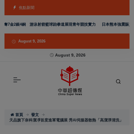
焦點新聞
奪7金2銀4銅 游泳射箭籃球跆拳道展現青年競技實力
日本熊本強震賑災再獲
August 9, 2026
August 9, 2026
首頁
發文
天品旗下奈科潔凈首度進軍電腦展 秀AI伺服器散熱「高潔淨清洗」