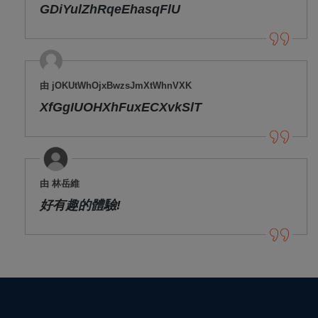
GDiYulZhRqeEhasqFlU
由 jOKUtWhOjxBwzsJmXtWhnVXK
XfGgIUOHXhFuxECXvkSlT
由 林岳維
好有趣的體驗!