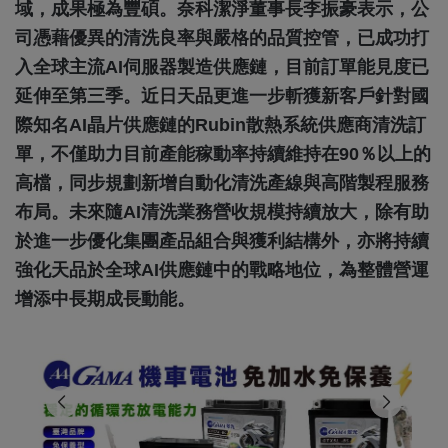
域，成果極為豐碩。奈科潔淨董事長李振豪表示，公
司憑藉優異的清洗良率與嚴格的品質控管，已成功打
入全球主流AI伺服器製造供應鏈，目前訂單能見度已
延伸至第三季。近日天品更進一步斬獲新客戶針對國
際知名AI晶片供應鏈的Rubin散熱系統供應商清洗訂
單，不僅助力目前產能稼動率持續維持在90％以上的
高檔，同步規劃新增自動化清洗產線與高階製程服務
布局。未來隨AI清洗業務營收規模持續放大，除有助
於進一步優化集團產品組合與獲利結構外，亦將持續
強化天品於全球AI供應鏈中的戰略地位，為整體營運
增添中長期成長動能。