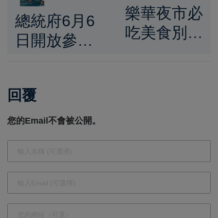
樂華夜市必
總統府6月6
吃美食別錯
日開放參
過 當歸湯免
觀 邀全民
費續、鴨肉
走進總統府
飯銅板價超
回覆
參與總統直
佛心
選30週年系
您的Email不會被公開。
列活動見證
臺灣民主發
展