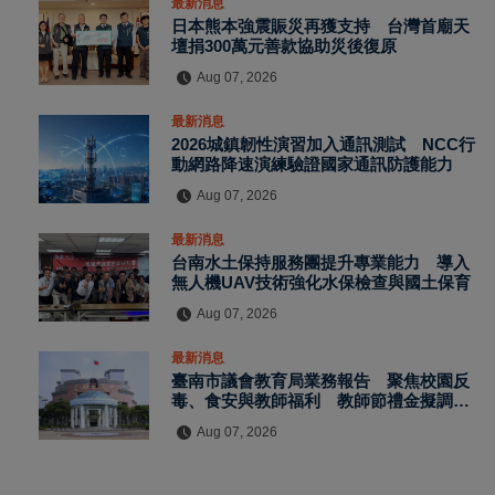
最新消息
日本熊本強震賑災再獲支持 台灣首廟天
壇捐300萬元善款協助災後復原
Aug 07, 2026
最新消息
2026城鎮韌性演習加入通訊測試 NCC行
動網路降速演練驗證國家通訊防護能力
Aug 07, 2026
最新消息
台南水土保持服務團提升專業能力 導入
無人機UAV技術強化水保檢查與國土保育
Aug 07, 2026
最新消息
臺南市議會教育局業務報告 聚焦校園反
毒、食安與教師福利 教師節禮金擬調升
至千元
Aug 07, 2026