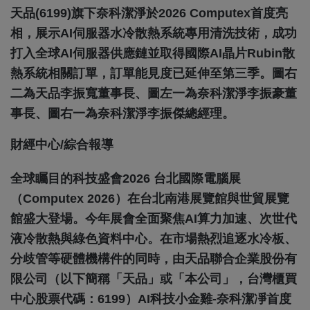
天品(6199)旗下奈科潔淨於2026 Computex首度亮
相，展示AI伺服器水冷散熱系統專用清洗技術，成功
打入全球AI伺服器供應鏈並取得國際AI晶片Rubin散
熱系統相關訂單，訂單能見度已延伸至第三季。圖右
二為天品李振寬董事長、圖左一為奈科潔淨李振豪董
事長、圖右一為奈科潔淨李振傑總經理。
財經中心/綜合報導
全球矚目的科技盛會2026 台北國際電腦展
（Computex 2026）在台北南港展覽館與世貿展覽
館盛大登場。今年展會全面聚焦AI算力加速、次世代
液冷散熱與綠色資料中心。在市場熱烈追逐水冷板、
分歧管等硬體機構件的同時，由天品聯合企業股份有
限公司（以下簡稱「天品」或「本公司」，台灣櫃買
中心股票代碼：6199）AI科技小金雞-奈科潔凈首度