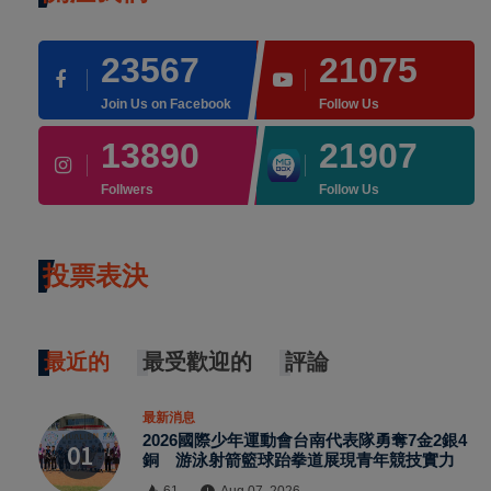
23567
21075
Join Us on Facebook
Follow Us
13890
21907
Follwers
Follow Us
投票表決
最近的
最受歡迎的
評論
最新消息
2026國際少年運動會台南代表隊勇奪7金2銀4
銅 游泳射箭籃球跆拳道展現青年競技實力