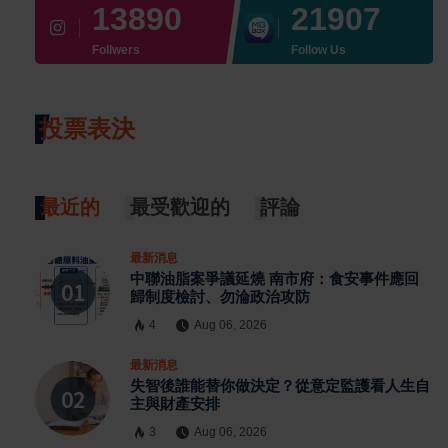
13890
21907
Follwers
Follow Us
投票表決
最近的
最受歡迎的
評論
最新消息
中聯油脂案爭議延燒 南市府：食安事件應回
歸制度檢討、勿淪政治攻防
4
Aug 06, 2026
最新消息
失智後誰能替你做決定？從意定監護看人生自
主與財產安排
3
Aug 06, 2026