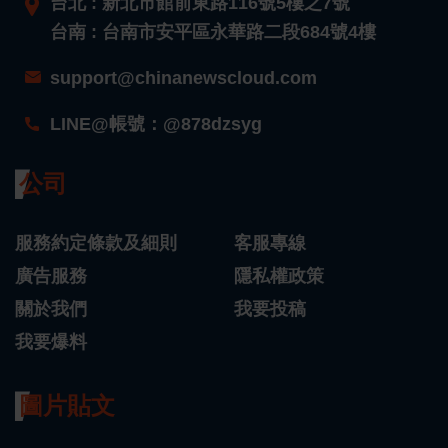
台北 : 新北市館前東路116號5樓之7號
台南 : 台南市安平區永華路二段684號4樓
support@chinanewscloud.com
LINE@帳號：@878dzsyg
公司
服務約定條款及細則
客服專線
廣告服務
隱私權政策
關於我們
我要投稿
我要爆料
圖片貼文