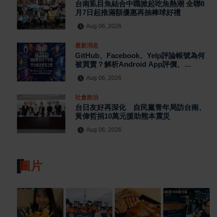
台南虱目魚結合中職掀起吃魚熱潮 全聯8
月7日起推滿額優惠再抽棒球好禮
Aug 06, 2026
最新消息
GitHub、Facebook、Yelp評論帳號為何
被買賣？解析Android App評價、
MagicBox帳號交易、假評論黑灰產與AI
Aug 06, 2026
防刷機制背後的數位信任危機
社會政治
台日友好再深化 自民黨青年局訪台南、
黃偉哲捐10萬元援助熊本震災
Aug 06, 2026
圖片