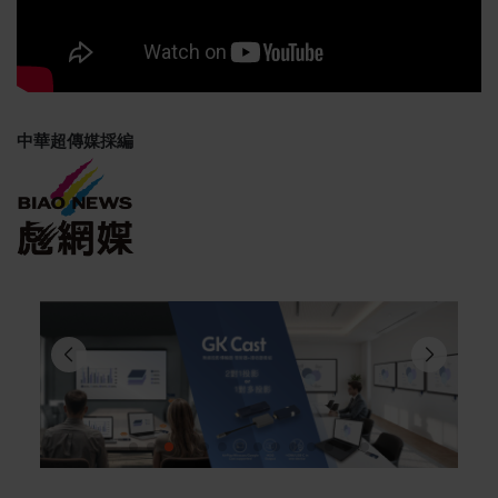
中華超傳媒採編