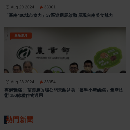
Aug 29 2024
33961
「臺南400城市食力」37區巡迴展啟動 展現台南美食魅力
最新消息
Aug 28 2024
33354
專剋葉蟎！ 苗栗農改場公開天敵益蟲「長毛小新綏蟎」量產技
術 150餘種作物適用
熱門新聞