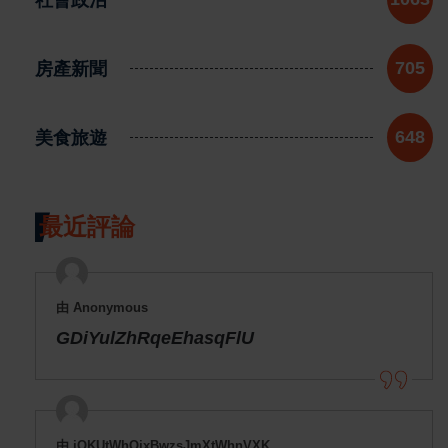
房產新聞
705
美食旅遊
648
最近評論
由 Anonymous
GDiYulZhRqeEhasqFlU
由 jOKUtWhOjxBwzsJmXtWhnVXK