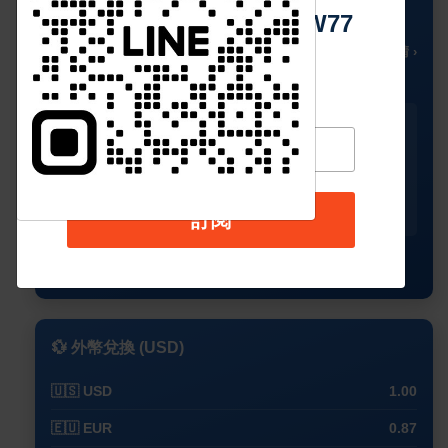
Https://reurl.cc/adqW77
22
☀️
°C
🌡️ 晴 ›
今天
星期二
星期三
星期四
星期五
☀️
🌥️
☀️
☀️
☀️
23°
22°
24°
24°
25°
訂閱
17°
18°
19°
20°
19°
查看完整預測
💱 外幣兌換 (USD)
🇺🇸 USD
1.00
🇪🇺 EUR
0.87