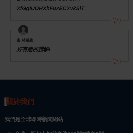
XfGgIUOHXhFuxECXvkSlT
由 林岳維
好有趣的體驗!
關於我們
我們是全球即時新聞網站