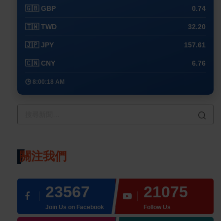
🇬🇧 GBP
0.74
🇹🇼 TWD
32.20
🇯🇵 JPY
157.61
🇨🇳 CNY
6.76
🕒 8:00:18 AM
關注我們
23567
21075
Join Us on Facebook
Follow Us