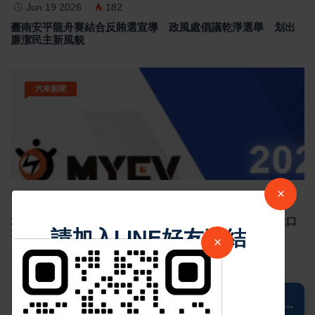
Jun 19 2026
182
臺南安平龍舟賽結合反賄選宣導 政風處倡議乾淨選舉 划出
廉潔民主新風貌
汽車新聞
×
Sep 02 2024
4913
2024年8月台灣新車掛牌數 29,403 輛，國產車整體下滑，進口
請加入LINE好友連結
車款市占率超過5成
×
中 華 超 傳 媒
📍 Columbus
...