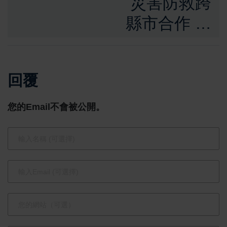
災害防救跨
縣市合作 嘉
義縣訪臺南
市交流 共同
回覆
追求災害應
變的最佳實
您的Email不會被公開。
踐