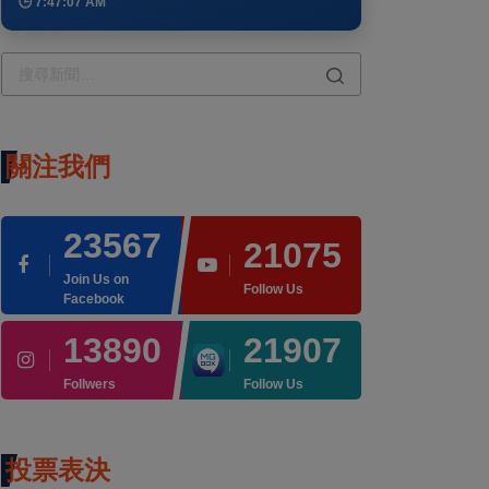
🕒 7:47:07 AM
關注我們
23567
21075
Join Us on
Follow Us
Facebook
13890
21907
Follwers
Follow Us
投票表決