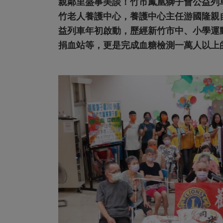
親鄰里盛事美談！竹市鳳凰獅子會公益列車
竹老人養護中心，養護中心主任游國隆親
益列車年初啟動，歷經新竹市中、小學運
捐血站等，更是完成血糖檢測一萬人以上