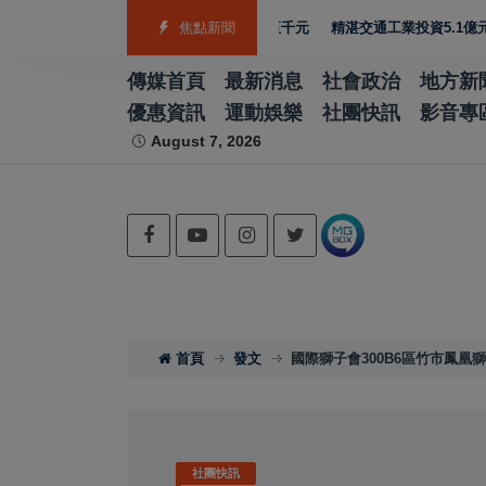
師福利 教師節禮金擬調升至千元
焦點新聞
精湛交通工業投資5.1億元進駐七股科工
傳媒首頁
最新消息
社會政治
地方新
優惠資訊
運動娛樂
社團快訊
影音專
August 7, 2026
首頁
發文
國際獅子會300B6區竹市鳳
社團快訊