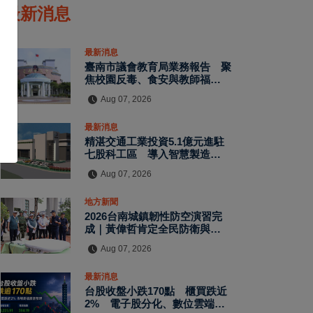
最新消息
最新消息
臺南市議會教育局業務報告 聚
焦校園反毒、食安與教師福利
教師節禮金擬調升至千元
Aug 07, 2026
最新消息
精湛交通工業投資5.1億元進駐
七股科工區 導入智慧製造再添
60個就業機會
Aug 07, 2026
地方新聞
2026台南城鎮韌性防空演習完
成｜黃偉哲肯定全民防衛與防空
避難整備
Aug 07, 2026
最新消息
台股收盤小跌170點 櫃買跌近
2% 電子股分化、數位雲端與