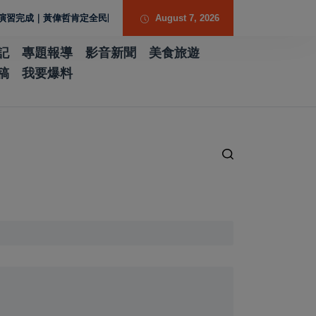
偉哲肯定全民防衛與防空避難整備
台股收盤小跌170點 櫃買跌近2% 電子
August 7, 2026
記
專題報導
影音新聞
美食旅遊
稿
我要爆料