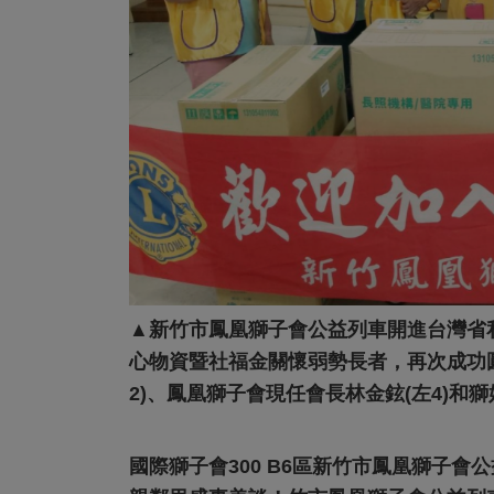
▲新竹市鳳凰獅子會公益列車開進台灣省
心物資暨社福金關懷弱勢長者，再次成功
2)、鳳凰獅子會現任會長林金鉉(左4)和
國際獅子會300 B6區新竹市鳳凰獅子