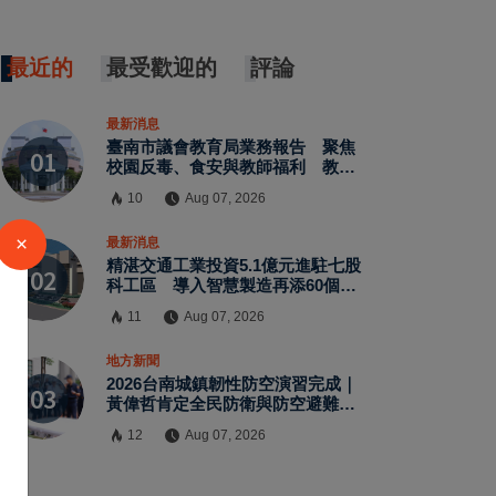
最近的
最受歡迎的
評論
最新消息
臺南市議會教育局業務報告 聚焦
校園反毒、食安與教師福利 教師
節禮金擬調升至千元
10
Aug 07, 2026
×
最新消息
精湛交通工業投資5.1億元進駐七股
科工區 導入智慧製造再添60個就
業機會
11
Aug 07, 2026
地方新聞
2026台南城鎮韌性防空演習完成｜
黃偉哲肯定全民防衛與防空避難整
備
12
Aug 07, 2026