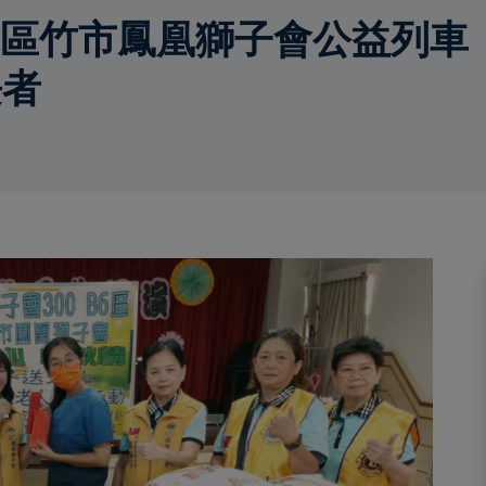
B6區竹市鳳凰獅子會公益列
長者