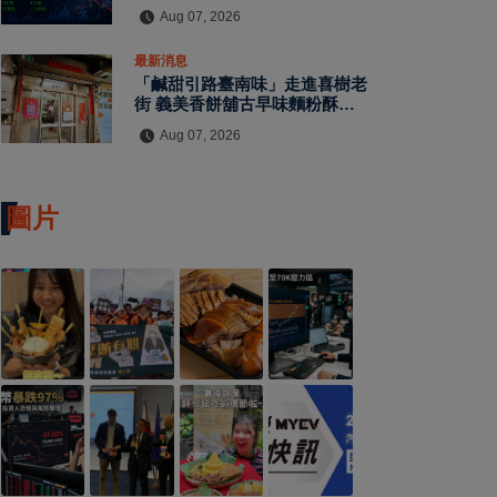
傳產逆勢撐盤
Aug 07, 2026
最新消息
「鹹甜引路臺南味」走進喜樹老
街 義美香餅舖古早味麵粉酥、
四果餅飄香一甲子
Aug 07, 2026
圖片