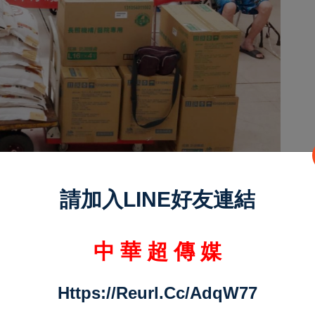
私立桃園仁愛之家附設新竹老人養護中心，捐贈愛
請加入LINE好友連結
圓滿送愛之旅！
中 華 超 傳 媒
私立桃園仁愛之家附設新竹老人養護中心關懷長
李建榮曾說，他曾奉派駐外單位，國內外兩地相較
Https://reurl.cc/adqW77
常董新竹縣長陳進興也讚譽說，在台灣以公益列車