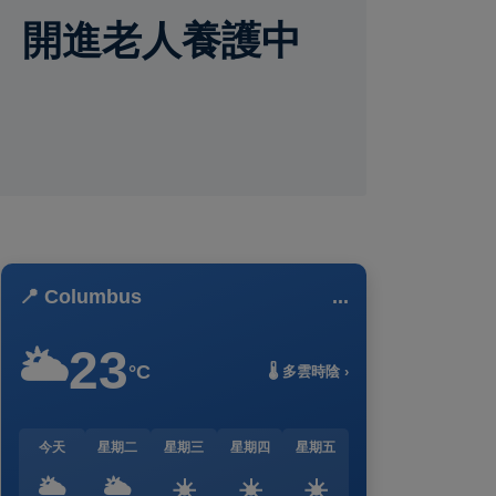
車 開進老人養護中
📍 Columbus
...
23
🌥️
°C
🌡️ 多雲時陰 ›
今天
星期二
星期三
星期四
星期五
🌥️
🌥️
☀️
☀️
☀️