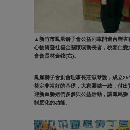
▲新竹市鳳凰獅子會公益列車開進台灣省
心物資暨社福金關懷弱勢長者，桃園仁愛
會會長林金鉉(右)。
鳳凰獅子會創會理事長莊淑琴說，成立2
奠定非常好的基礎，大家團結一致，付出
迎新血獅姐們多參與公益活動，讓鳳凰獅
制度化的功能。