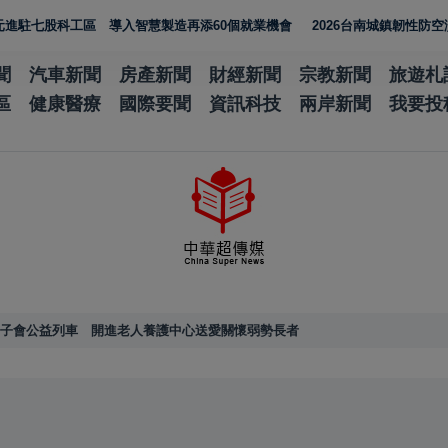
區 導入智慧製造再添60個就業機會
2026台南城鎮韌性防空演習完成｜黃
聞
汽車新聞
房產新聞
財經新聞
宗教新聞
旅遊札
區
健康醫療
國際要聞
資訊科技
兩岸新聞
我要投
凰獅子會公益列車 開進老人養護中心送愛關懷弱勢長者