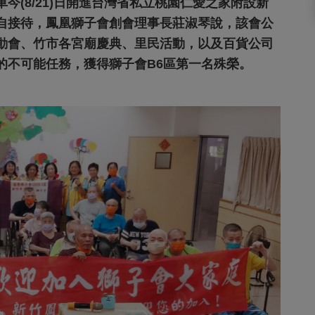
今(8/21)日開進台灣省私立桃園仁愛之家附設新
自接待，鳳凰獅子會創會理事長莊淑琴說，該會公
動會、竹市各宮廟慶典、里民活動，以及百貨公司
的不可能任務，獲得獅子會B6區第一名殊榮。