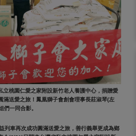
私立桃園仁愛之家附設新竹老人養護中心，捐贈愛
圓滿送愛之旅！鳳凰獅子會創會理事長莊淑琴(左
獅姐們一同合影。
會公益列車再次成功圓滿送愛之旅，善行義舉更成為鄉