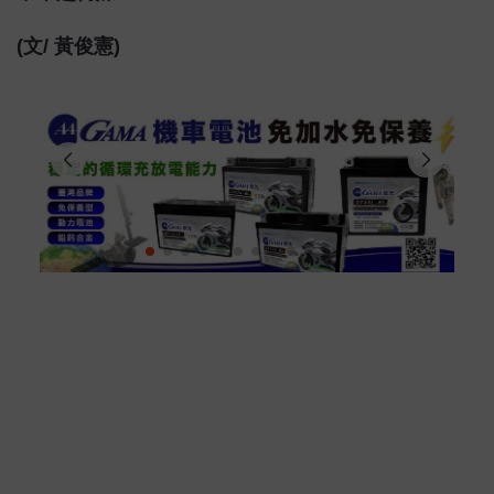
(文/ 黃俊憲)