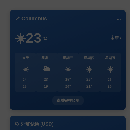
📍 Columbus
...
23
☀️
°C
🌡️ 晴 ›
今天
星期二
星期三
星期四
星期五
☀️
🌥️
☀️
☀️
☀️
24°
23°
25°
25°
26°
18°
19°
20°
21°
20°
查看完整預測
💱 外幣兌換 (USD)