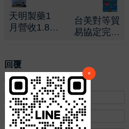
天明製藥1
台美對等貿
月營收1.8億
易協定完成
元年增近5
簽署 賴清
成
德總統宣布
×
回覆
成立國家經
請加入LINE好友連結
×
濟戰略指導
您的Email不會被公開。
小組 加速
中 華 超 傳 媒
臺灣產業及
Https://reurl.cc/adqW77
經濟轉型升
級