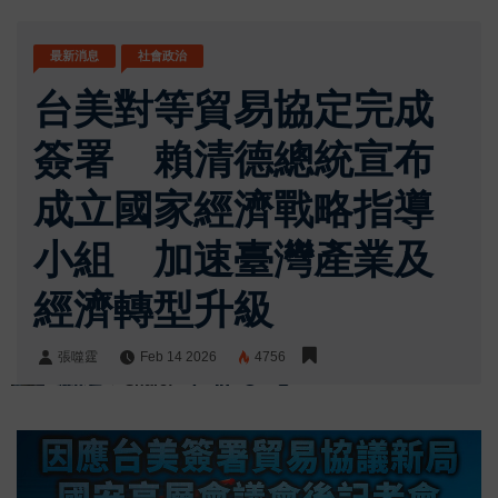
最新消息
社會政治
台美對等貿易協定完成
簽署 賴清德總統宣布
成立國家經濟戰略指導
小組 加速臺灣產業及
經濟轉型升級
張噬霆
Feb 14 2026
4756
張噬霆
Share: