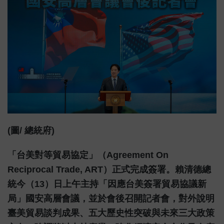
(圖/ 總統府)
「台美對等貿易協定」（Agreement On
Reciprocal Trade, ART）正式完成簽署。賴清德總
統今（13）日上午主持「因應台美簽署貿易協議新
局」國安高層會議，並於會後召開記者會，對外說明
臺美貿易談判成果、五大歷史性突破與未來三大政策