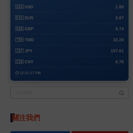
🇺🇸 USD
1.00
🇪🇺 EUR
0.87
🇬🇧 GBP
0.74
🇹🇼 TWD
32.20
🇯🇵 JPY
157.61
🇨🇳 CNY
6.76
🕒 12:31:17 PM
關注我們