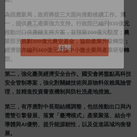
為因應新局，政府將從三大面向推動後續工作。第
一，提供農工產業強力支持。行政院已編列930億元
推動出口供應鏈支持方案，並預留200億元額度；農
業部另規劃300億元農安基金，協助產業升級轉型；
經濟部亦編列460億元支援中小微企業與產業研發轉
型。
第二，強化臺美經濟安全合作。國安會將盤點高科技
安全管制專案，強化對關鍵技術與原物料依賴風險管
理，並精進投資審查機制與防杜洗產地措施。
第三，有序應對中長期結構調整，包括推動出口與內
需雙引擎發展、落實「臺灣模式」產業聚落、結合半
導體與AI優勢、提升能源韌性，以及促進區域均衡發
展。