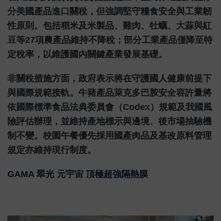
分美國產品進口關稅，但強調堅守糧食安全與工業韌
性原則。包括稻米及米製品、雞肉、牡蠣、大蒜與紅
豆等27項農產品維持不降稅；部分工業產品僅降至特
定稅率，以維護國內關鍵產業發展基礎。
非關稅措施方面，政府表示將在守護國人健康前提下
與國際規範接軌。牛豬產品萊克多巴胺安全容許量將
依國際標準食品法典委員會（Codex）規範及我國風
險評估辦理，並維持產地標示與邊境、後市場抽驗機
制不變。校園午餐優先採用國產肉品及基改原料管理
規定亦維持現行制度。
GAMA 翠光 元宇宙 頂極超強隔熱膜