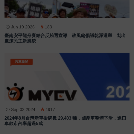
Jun 19 2026
183
臺南安平龍舟賽結合反賄選宣導 政風處倡議乾淨選舉 划出
廉潔民主新風貌
汽車新聞
Sep 02 2024
4917
2024年8月台灣新車掛牌數 29,403 輛，國產車整體下滑，進口
車款市占率超過5成