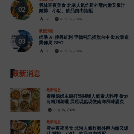
雲林宵夜美食 北港人氣炸雞外酥內嫩又爆汁
雞排、小點、飲品自由搭配
32
Aug 06, 2026
最新消息
瞄準 AI 搜尋紅利 里德科訊插旗台中 助攻製造
業佈局 GEO
31
Aug 06, 2026
最新消息
最新消息
泰籍媳婦主廚打造關埔人氣泰式料理 從炒
河粉到咖哩 展現現點現做南洋風味層次
Aug 06, 2026
最新消息
雲林宵夜美食 北港人氣炸雞外酥內嫩又爆
汁 雞排、小點、飲品自由搭配