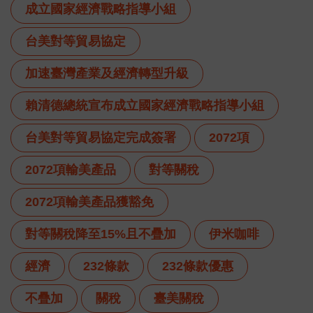
成立國家經濟戰略指導小組
台美對等貿易協定
加速臺灣產業及經濟轉型升級
賴清德總統宣布成立國家經濟戰略指導小組
台美對等貿易協定完成簽署
2072項
2072項輸美產品
對等關稅
2072項輸美產品獲豁免
對等關稅降至15%且不疊加
伊米咖啡
經濟
232條款
232條款優惠
不疊加
關稅
臺美關稅