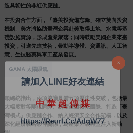
造具韌性的非紅供應鏈。
在投資合作方面，「臺美投資備忘錄」確立雙向投資
機制。美方將協助臺灣企業赴美取得土地、水電等基
礎設施資源，形成產業聚落；同時鼓勵美國企業來臺
投資，引進先進技術，帶動半導體、資通訊、人工智
慧、生技醫藥與軍工產業發展。
GAMA 太陽眼鏡
賴總統指出，兩項協議具備五項歷史性突破，包括最
大幅度對等關稅調降、制度全面接軌國際、打造「臺
灣模式」供應鏈合作、納入經濟安全合作架構，以及
深化經濟戰略夥伴關係，為產業升級轉型注入新動
能。