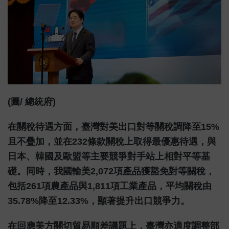
(圖/ 總統府)
在關稅待遇方面，臺灣對美出口對等關稅調降至15%
且不疊加，並在232條款關稅上取得最優惠待遇，與
日本、韓國及歐盟等主要競爭對手站上相對平等基
礎。同時，我國輸美2,072項產品獲豁免對等關稅，
包括261項農產品與1,811項工業產品，平均關稅由
35.78%降至12.33%，顯著提升出口競爭力。
在回應美方關切貿易順差議題上，臺灣亦適度調整部