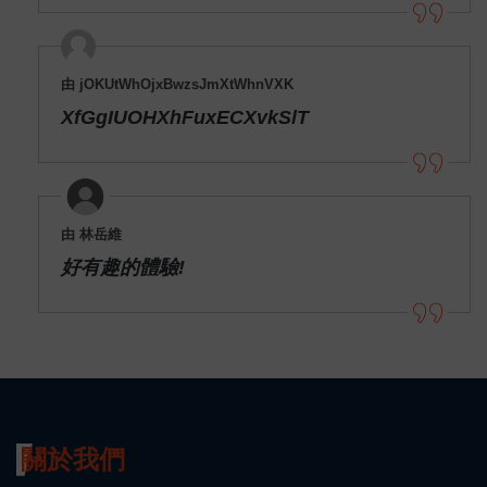
由 jOKUtWhOjxBwzsJmXtWhnVXK
XfGgIUOHXhFuxECXvkSlT
由 林岳維
好有趣的體驗!
關於我們