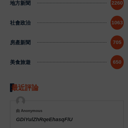
地方新聞
2260
社會政治
1063
房產新聞
705
美食旅遊
650
最近評論
由 Anonymous
GDiYulZhRqeEhasqFlU