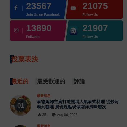
23567
21075
Join Us on Facebook
Follow Us
13890
21907
Follwers
Follow Us
投票表決
最近的
最受歡迎的
評論
最新消息
泰籍媳婦主廚打造關埔人氣泰式料理 從炒河
粉到咖哩 展現現點現做南洋風味層次
35
Aug 06, 2026
最新消息