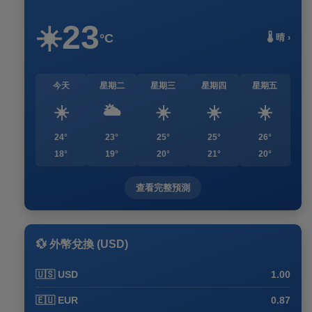
23
☀️
°C
🌡️ 晴 ›
今天
星期二
星期三
星期四
星期五
☀️
🌥️
☀️
☀️
☀️
24°
23°
25°
25°
26°
18°
19°
20°
21°
20°
查看完整預測
💱 外幣兌換 (USD)
🇺🇸 USD
1.00
🇪🇺 EUR
0.87