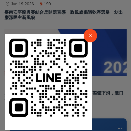
Jun 19 2026
190
臺南安平龍舟賽結合反賄選宣導 政風處倡議乾淨選舉 划出
×
廉潔民主新風貌
請加入LINE好友連結
×
汽車新聞
中 華 超 傳 媒
Https://reurl.cc/adqW77
Sep 02 2024
4922
2024年8月台灣新車掛牌數 29,403 輛，國產車整體下滑，進口
車款市占率超過5成
📍 Columbus
...
訂閱