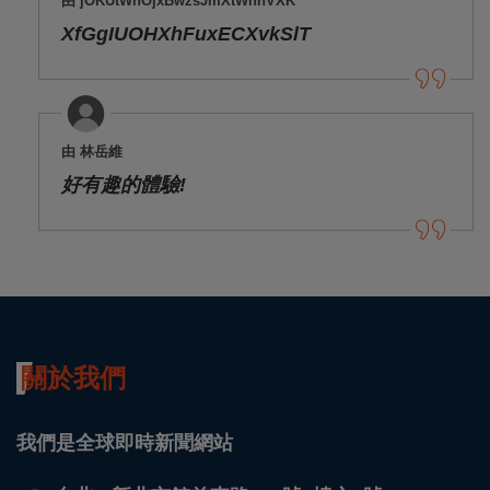
由 jOKUtWhOjxBwzsJmXtWhnVXK
XfGgIUOHXhFuxECXvkSlT
由 林岳維
好有趣的體驗!
關於我們
我們是全球即時新聞網站