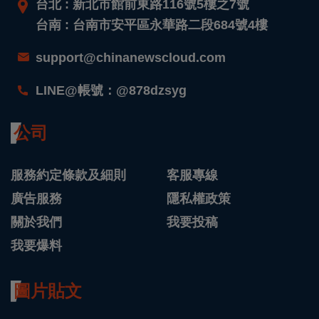
台北 : 新北市館前東路116號5樓之7號
台南 : 台南市安平區永華路二段684號4樓
support@chinanewscloud.com
LINE@帳號：@878dzsyg
公司
服務約定條款及細則
客服專線
廣告服務
隱私權政策
關於我們
我要投稿
我要爆料
圖片貼文