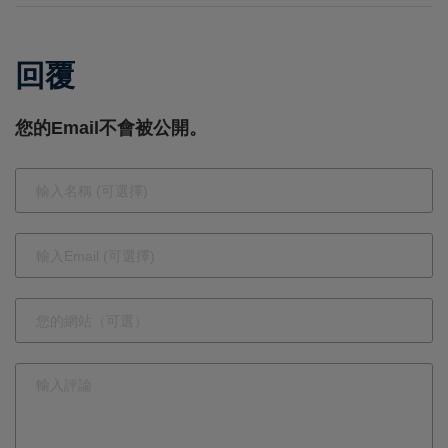
爆發倒閉風
入第二階
波 「綠野
段 383社
回覆
仙蹤」爛尾
區須於6月
案引爆消費
13日前完成
您的Email不會被公開。
信心危機
備審資料上
傳