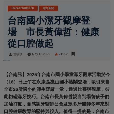
UNCATEGORIZED
地方新聞
台南國小潔牙觀摩登
場 市長黃偉哲：健康
從口腔做起
連晙淇
May 16 2025
21512
連晙淇
Share:
【台南訊】2025年台南市國小學童潔牙觀摩活動於今
（16）日上午在永康區崑山國小熱鬧登場，吸引來自
全市26所國小的師生齊聚一堂，透過比賽與觀摩，彼
此切磋潔牙技巧。台南市長黃偉哲親自到場替孩子們
加油打氣，並感謝牙醫師公會及眾多牙醫師多年來對
口腔健康教育的堅持與投入。值得一提的是，台南市