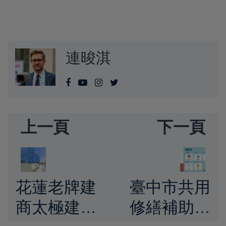
連晙淇
上一頁
下一頁
花蓮老牌建
臺中市共用
商太極建設
修繕補助進