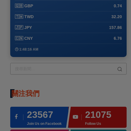
🇬🇧 GBP
0.74
🇹🇼 TWD
32.20
🇯🇵 JPY
157.86
🇨🇳 CNY
6.76
🕒 1:48:16 AM
關注我們
23567
21075
Join Us on Facebook
Follow Us