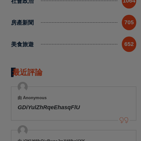
社會政治
1064
房產新聞
705
美食旅遊
652
最近評論
由 Anonymous
GDiYulZhRqeEhasqFlU