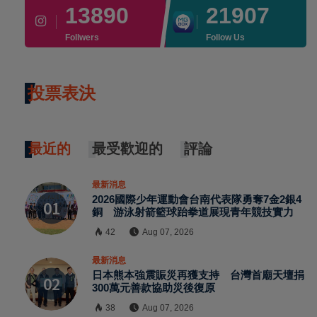
13890
21907
Follwers
Follow Us
投票表決
最近的
最受歡迎的
評論
最新消息
2026國際少年運動會台南代表隊勇奪7金2銀4
銅 游泳射箭籃球跆拳道展現青年競技實力
42
Aug 07, 2026
最新消息
日本熊本強震賑災再獲支持 台灣首廟天壇捐
300萬元善款協助災後復原
38
Aug 07, 2026