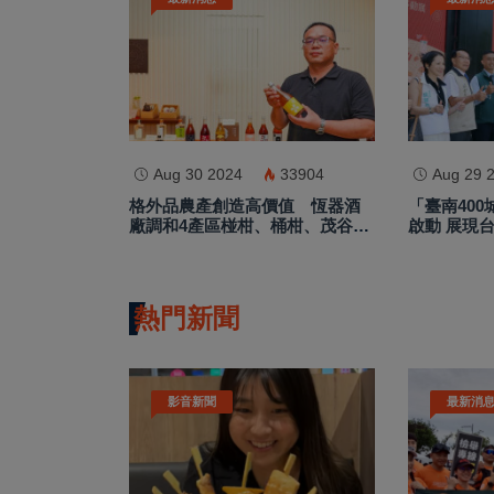
Aug 30 2024
33904
Aug 29 
格外品農產創造高價值 恆器酒
「臺南400
廠調和4產區椪柑、桶柑、茂谷推
啟動 展現
酒品
熱門新聞
影音新聞
最新消