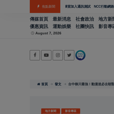
善款協助災後復原
2026城鎮韌性演習加入通訊測試 NCC行動網路降速演
焦點新聞
傳媒首頁
最新消息
社會政治
地方新
優惠資訊
運動娛樂
社團快訊
影音專
August 7, 2026
首頁
發文
台中柳川最強！動漫迷必去朝
地方新聞
影音專區