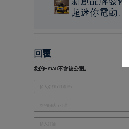
新創品牌發佈
超迷你電動小
車！平價靈
活，單身族必
備，明年上路
回覆
僅售22萬！
您的Email不會被公開。