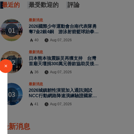
最近的
最受歡迎的
評論
最新消息
2026國際少年運動會台南代表隊勇
奪7金2銀4銅 游泳射箭籃球跆拳道
展現青年競技實力
40
Aug 07, 2026
最新消息
日本熊本強震賑災再獲支持 台灣
首廟天壇捐300萬元善款協助災後復
×
原
36
Aug 07, 2026
最新消息
2026城鎮韌性演習加入通訊測試
NCC行動網路降速演練驗證國家通
訊防護能力
41
Aug 07, 2026
最新消息