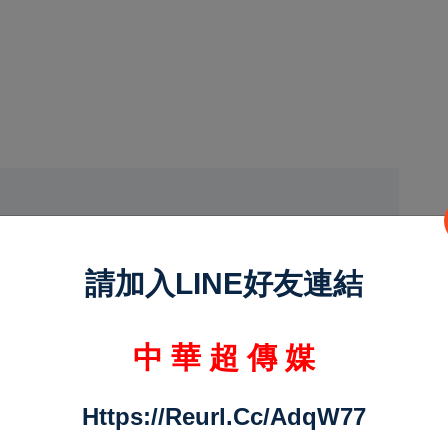
請加入LINE好友連結
中 華 超 傳 媒
下一頁
Https://reurl.cc/adqW77