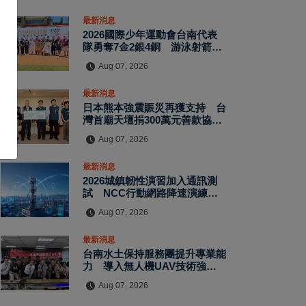
最新消息
2026國際少年運動會台南代表
隊勇奪7金2銀4銅 游泳射箭籃
球跆拳道展現青年競技實力
Aug 07, 2026
最新消息
日本熊本強震賑災再獲支持 台
灣首廟天壇捐300萬元善款協助
災後復原
Aug 07, 2026
最新消息
2026城鎮韌性演習加入通訊測
試 NCC行動網路降速演練驗
證國家通訊防護能力
Aug 07, 2026
最新消息
台南水土保持服務團提升專業能
力 導入無人機UAV技術強化
水保檢查與國土保育
Aug 07, 2026