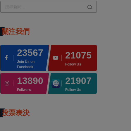
關注我們
23567
21075
Join Us on
Follow Us
Facebook
13890
21907
Follwers
Follow Us
投票表決