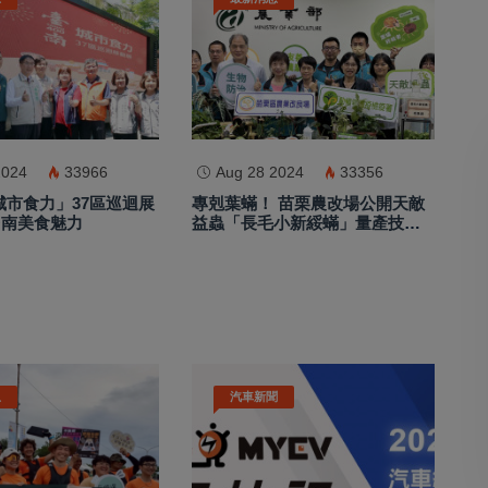
2024
33966
Aug 28 2024
33356
城市食力」37區巡迴展
專剋葉蟎！ 苗栗農改場公開天敵
台南美食魅力
益蟲「長毛小新綏蟎」量產技術
150餘種作物適用
息
汽車新聞