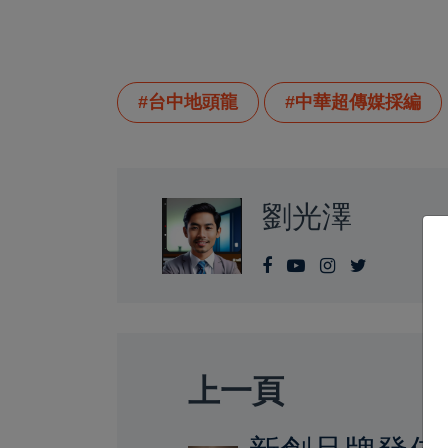
#台中地頭龍
#中華超傳媒採編
劉光澤
上一頁