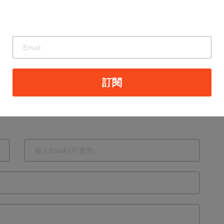
震驚業界！陸
千億鋼企轟然
倒閉，逾1.8萬
員工恐面臨失
業風暴
訂閱