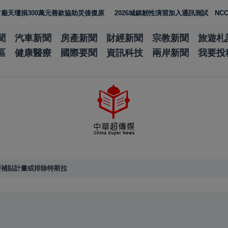
00萬元善款協助災後復原
2026城鎮韌性演習加入通訊測試 NCC行動網
聞
汽車新聞
房產新聞
財經新聞
宗教新聞
旅遊札
區
健康醫療
國際要聞
資訊科技
兩岸新聞
我要投
新補貼計畫或排除特斯拉