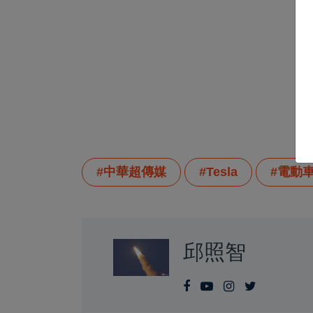
#中華超傳媒
#Tesla
#電動
邱照智