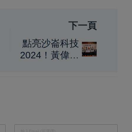
下一頁
點亮沙崙科技
林
2024！黃偉哲
領航人工智慧
島新紀元