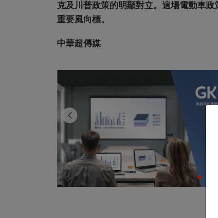
克及川普政策的明顯對立。這場電動車政
重要風向標。
中華超傳媒