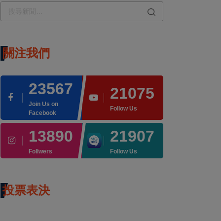
關注我們
23567
21075
Join Us on
Follow Us
Facebook
13890
21907
Follwers
Follow Us
投票表決