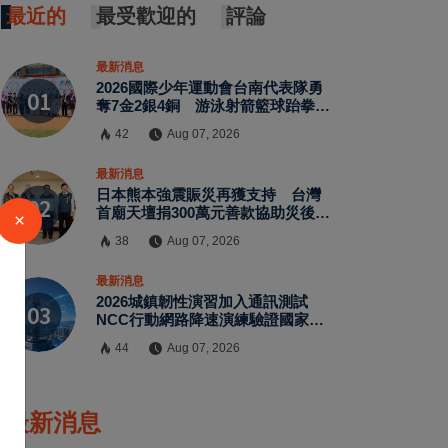
最近的
最受歡迎的
評論
最新消息
2026國際少年運動會台南代表隊勇
奪7金2銀4銅 游泳射箭籃球跆拳道
展現青年競技實力
42
Aug 07, 2026
最新消息
日本熊本強震賑災再獲支持 台灣
首廟天壇捐300萬元善款協助災後復
×
原
38
Aug 07, 2026
最新消息
2026城鎮韌性演習加入通訊測試
NCC行動網路降速演練驗證國家通
訊防護能力
44
Aug 07, 2026
最新消息