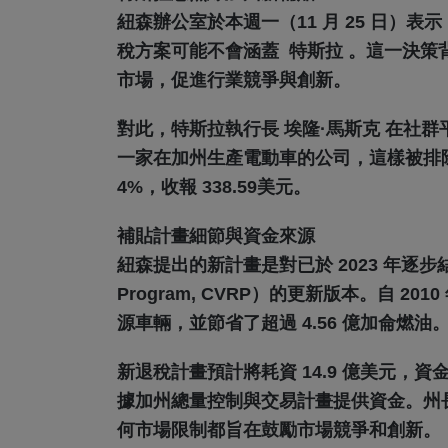
紐森辦公室於本週一（11 月 25 日）
稅方案可能不會涵蓋 特斯拉 。這一決
市場，促進行業競爭與創新。
對此，特斯拉執行長 埃隆·馬斯克 在社群平台
一家在加州生產電動車的公司，這樣被排
4%，收報 338.59美元。
補貼計畫細節與資金來源
紐森提出的新計畫是對已於 2023 年逐步結束的
Program, CVRP）的更新版本。自 20
源車輛，並節省了超過 4.56 億加侖燃油
新退稅計畫預計將耗資 14.9 億美元
據加州總量控制與交易計畫提供資金。州
何市場限制都旨在鼓勵市場競爭和創新。