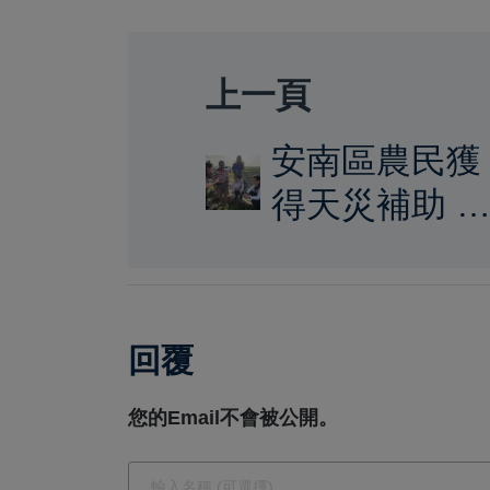
上一頁
安南區農民獲
得天災補助 
俊憲立委攜議
員蔡麗青爭取
每公頃4萬1千
回覆
元支援
您的Email不會被公開。