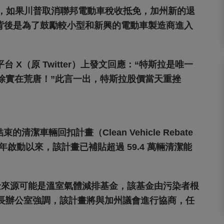
表示，如果川普取消聯邦電動車稅收抵免，加州新的退
策背後是為了鼓勵較小型和新興的電動車製造商進入
 X（原 Twitter）上發文回應：“特斯拉是唯一
除實在荒唐！”此言一出，特斯拉股價當天重挫
清潔車輛回扣計畫（Clean Vehicle Rebate
10 年啟動以來，該計畫已補貼超過 59.4 萬輛清潔能
。
，資金來源可能是溫室氣體減排基金，該基金由污染者根
長辦公室強調，該計畫將與加州議會進行協商，任