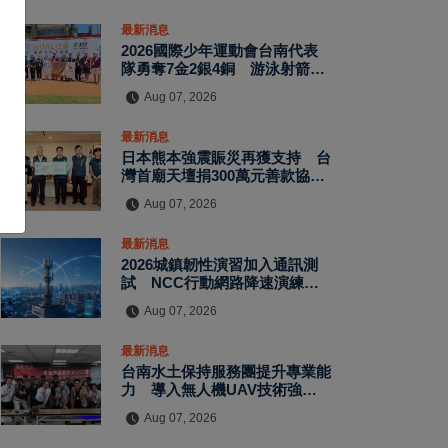
最新消息
2026國際少年運動會台南代表
隊勇奪7金2銀4銅 游泳射箭籃
球跆拳道展現青年競技實力
Aug 07, 2026
最新消息
日本熊本強震賑災再獲支持 台
灣首廟天壇捐300萬元善款協助
災後復原
Aug 07, 2026
最新消息
2026城鎮韌性演習加入通訊測
試 NCC行動網路降速演練驗
證國家通訊防護能力
Aug 07, 2026
最新消息
台南水土保持服務團提升專業能
力 導入無人機UAV技術強化
水保檢查與國土保育
Aug 07, 2026