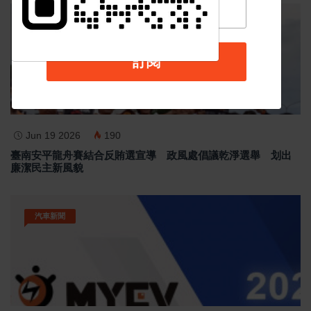
最新消息
訂閱
Jun 19 2026
190
臺南安平龍舟賽結合反賄選宣導 政風處倡議乾淨選舉 划出
廉潔民主新風貌
汽車新聞