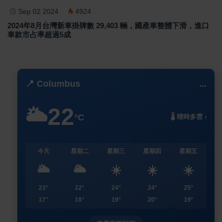
Sep 02 2024
4924
2024年8月台灣新車掛牌數 29,403 輛，國產車整體下滑，進口
車款市占率超過5成
📍 Columbus
...
22
🌥️
°C
🌡️ 晴時多雲 ›
今天
星期二
星期三
星期四
星期五
🌥️
🌥️
☀️
☀️
☀️
23°
22°
24°
24°
25°
17°
18°
19°
20°
19°