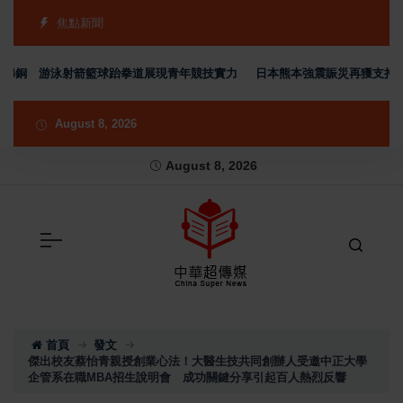
焦點新聞
4銅 游泳射箭籃球跆拳道展現青年競技實力
日本熊本強震賑災再獲支持 台灣
August 8, 2026
August 8, 2026
首頁
發文
傑出校友蔡怡青親授創業心法！大醫生技共同創辦人受邀中正大學
企管系在職MBA招生說明會 成功關鍵分享引起百人熱烈反響