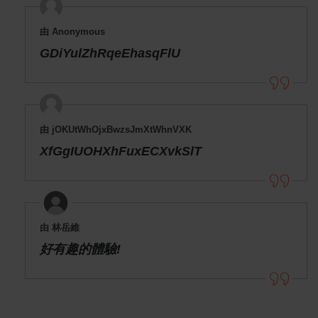
由 Anonymous
GDiYulZhRqeEhasqFlU
由 jOKUtWhOjxBwzsJmXtWhnVXK
XfGgIUOHXhFuxECXvkSlT
由 林岳維
好有趣的體驗!