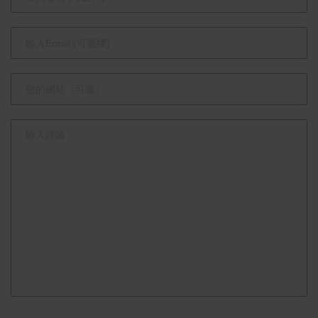
並持續監控
戰舞臺 學生
居民安心無
新星角逐冠
虞
軍