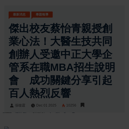
最新消息
專題報導
傑出校友蔡怡青親授創
業心法！大醫生技共同
創辦人受邀中正大學企
管系在職MBA招生說明
會 成功關鍵分享引起
百人熱烈反響
張噬霆
Dec 01 2025
10256
張噬霆
Share: