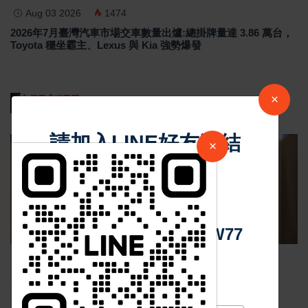
Aug 03 2026
1474
2026年7月臺灣汽車市場交車數量出爐:總掛牌量達 3.86 萬台，
Toyota 穩坐霸主、Lexus 與 Kia 強勢爆發
×
熱門新聞
請加入LINE好友連結
×
影音新聞
中 華 超 傳 媒
Https://reurl.cc/adqW77
Nov 19 2025
1047
台中個人燒肉！自己做烤串丼！好吃又好玩！