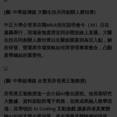
(圖/
中華超傳媒
大醫生技共同創辦人蔡怡青
)
中正大學企管系在職MBA招生說明會今（30）日在
嘉義舉行，現場座無虛席並同步開放線上直播。大醫
生技共同創辦人蔡怡青以生醫創業案例為切入點，解
析研發、營運與市場策略如何與管理專業整合，凸顯
產學鏈結的重要性。
(圖/
中華超傳媒
企管系所長
黃正魁教授
)
所長黃正魁教授進一步介紹AI整合課程。他長期研究
大數據、資料探勘與電子商務，並將成果融入教學現
場；其帶領的 AI Coding 互動遊戲 讓參與者真實體
驗AI如何支援企業決策，是全場最具體驗感的段落。