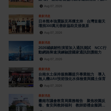
實力
Aug 07, 2026
最新消息
日本熊本強震賑災再獲支持 台灣首廟天
壇捐300萬元善款協助災後復原
Aug 07, 2026
最新消息
2026城鎮韌性演習加入通訊測試 NCC行
動網路降速演練驗證國家通訊防護能力
Aug 07, 2026
最新消息
台南水土保持服務團提升專業能力 導入
無人機UAV技術強化水保檢查與國土保育
Aug 07, 2026
最新消息
臺南市議會教育局業務報告 聚焦校園反
毒、食安與教師福利 教師節禮金擬調升
至千元