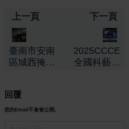
上一頁
下一頁
臺南市安南
2025CCCE
區城西掩埋
全國科藝電
場火警迅速
競大賽總決
撲滅 消防全
賽即將登場
回覆
力出動無人
臺北松山文
傷亡 市府啟
創園區成創
您的Email不會被公開。
動空品提醒
意與電競熱