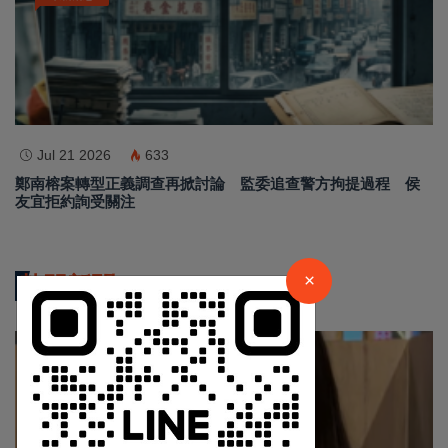
Jul 21 2026
633
鄭南榕案轉型正義調查再掀討論 監委追查警方拘提過程 侯
友宜拒約詢受關注
×
請加入LINE好友連結
×
熱門新聞
中 華 超 傳 媒
影音新聞
Https://reurl.cc/adqW77