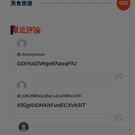
美食旅遊
652
最近評論
由 Anonymous
GDiYulZhRqeEhasqFlU
由 jOKUtWhOjxBwzsJmXtWhnVXK
XfGgIUOHXhFuxECXvkSlT