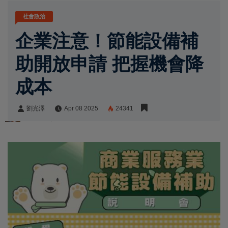
社會政治
企業注意！節能設備補
助開放申請 把握機會降
成本
劉光澤
Apr 08 2025
24341
劉光澤
Share: