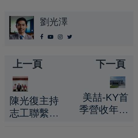
劉光澤
上一頁
下一頁
美喆-KY首
陳光復主持
季營收年增
志工聯繫座
24.5％ 創歷
談會 感謝廉
年同期次高
政志工攜手