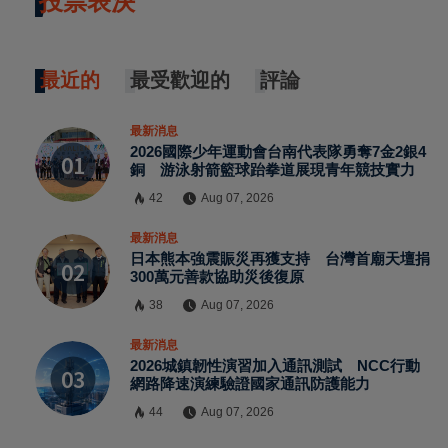
投票表決
最近的
最受歡迎的
評論
最新消息
2026國際少年運動會台南代表隊勇奪7金2銀4
銅 游泳射箭籃球跆拳道展現青年競技實力
42
Aug 07, 2026
最新消息
日本熊本強震賑災再獲支持 台灣首廟天壇捐
300萬元善款協助災後復原
38
Aug 07, 2026
最新消息
2026城鎮韌性演習加入通訊測試 NCC行動
網路降速演練驗證國家通訊防護能力
44
Aug 07, 2026