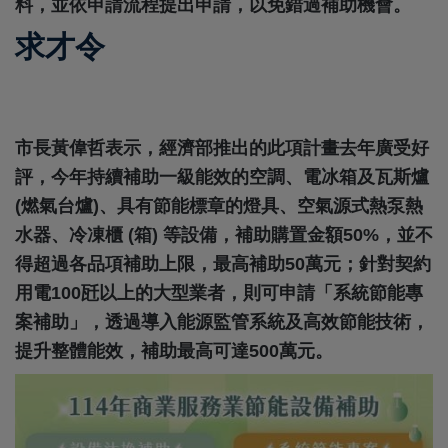
料，並依申請流程提出申請，以免錯過補助機會。
求才令
市長黃偉哲表示，經濟部推出的此項計畫去年廣受好
評，今年持續補助一級能效的空調、電冰箱及瓦斯爐
(
燃氣台爐
)
、具有節能標章的燈具、空氣源式熱泵熱
水器、冷凍櫃
(
箱
)
等設備，補助購置金額
50%
，並不
得超過各品項補助上限，最高補助
50
萬元；針對契約
用電
100
瓩以上的大型業者，則可申請「系統節能專
案補助」，透過導入能源監管系統及高效節能技術，
提升整體能效，補助最高可達
500
萬元。