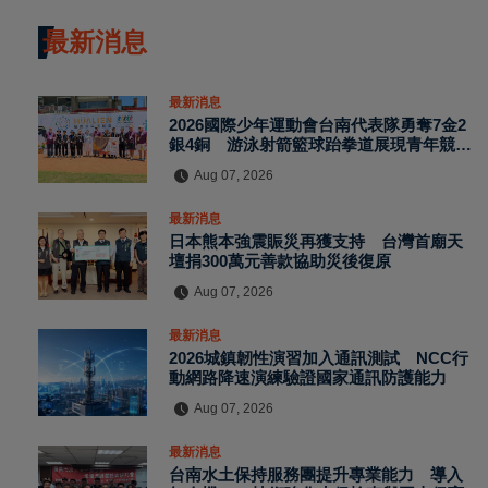
最新消息
最新消息
2026國際少年運動會台南代表隊勇奪7金2
銀4銅 游泳射箭籃球跆拳道展現青年競技
實力
Aug 07, 2026
最新消息
日本熊本強震賑災再獲支持 台灣首廟天
壇捐300萬元善款協助災後復原
Aug 07, 2026
最新消息
2026城鎮韌性演習加入通訊測試 NCC行
動網路降速演練驗證國家通訊防護能力
Aug 07, 2026
最新消息
台南水土保持服務團提升專業能力 導入