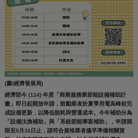
(圖/經濟發展局)
經濟部今
(114)
年度「商業服務業節能設備補助計
畫」即日起開放申請，鼓勵業者於夏季用電高峰前完
成設備更新，以降低能耗與營運成本。今年補助分為
「設備汰換補助」與「系統節能專案補助」，申請期
限至
5
月
31
日止，請符合資格業者儘早準備相關資