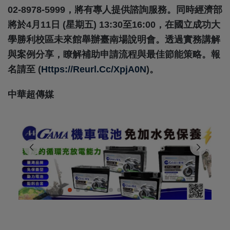
02-8978-5999
，將有專人提供諮詢服務。同時經濟部
將於
4
月
11
日
(
星期五
) 13:30
至
16:00
，在國立成功大
學勝利校區未來館舉辦臺南場說明會。透過實務講解
與案例分享，瞭解補助申請流程與最佳節能策略。報
名請至
(
Https://reurl.cc/xpjA0N
)
。
中華超傳媒