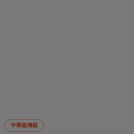
中華超傳媒