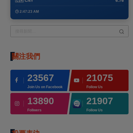
🇨🇳 CNY
6.76
🕒 2:47:23 AM
關注我們
23567
21075
Join Us on Facebook
Follow Us
13890
21907
Follwers
Follow Us