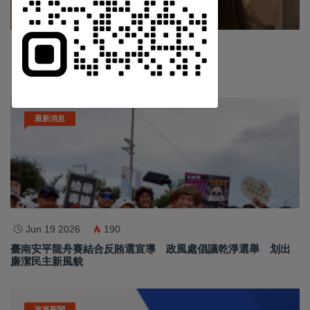
Nov 19 2025
1044
台中個人燒肉！自己做烤串丼！好吃又好玩！
訂閱
最新消息
Jun 19 2026
190
臺南安平龍舟賽結合反賄選宣導 政風處倡議乾淨選舉 划出
廉潔民主新風貌
汽車新聞