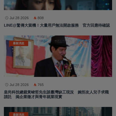
Jul 28 2026
808
LINE@驚傳大當機！大量用戶無法開啟服務 官方回應待確認
最新消息
Jul 28 2026
765
皇尚科技總裁黃峻哲先生談臺灣缺工現況 婉拒友人兒子求職
請託 揭企業徵才與青年就業現實
最新消息