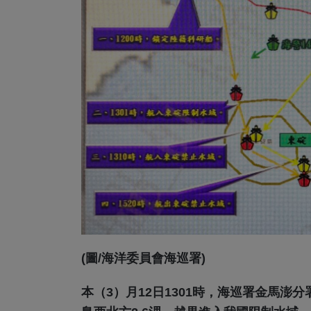
(圖/海洋委員會海巡署)
本（3）月12日1301時，海巡署金馬澎