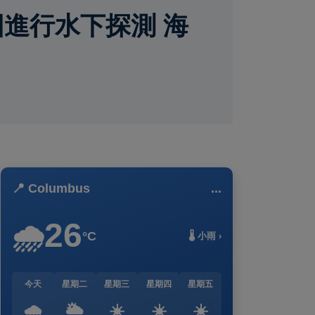
進行水下探測 海
📍 Columbus
...
26
🌧️
°C
🌡️ 小雨 ›
今天
星期二
星期三
星期四
星期五
🌧️
🌥️
☀️
☀️
☀️