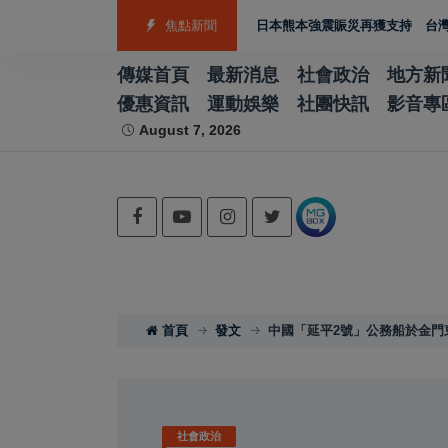
箭籃球跆拳道展現青年競技實力
焦點新聞
日本熊本強震賑災再獲支持 台灣首廟天壇捐3
傳媒首頁
最新消息
社會政治
地方新
優惠資訊
運動娛樂
社團快訊
影音專
August 7, 2026
首頁
發文
中國「延平2號」公務船於金門
社會政治