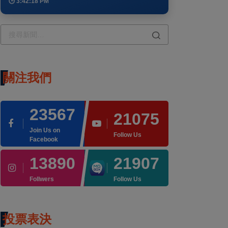
🕒 3:42:18 PM
關注我們
23567
21075
Join Us on
Follow Us
Facebook
13890
21907
Follwers
Follow Us
投票表決