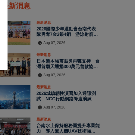
最新消息
最新消息
2026國際少年運動會台南代表
隊勇奪7金2銀4銅 游泳射箭籃
球跆拳道展現青年競技實力
Aug 07, 2026
最新消息
日本熊本強震賑災再獲支持 台
灣首廟天壇捐300萬元善款協助
災後復原
Aug 07, 2026
最新消息
2026城鎮韌性演習加入通訊測
試 NCC行動網路降速演練驗
證國家通訊防護能力
Aug 07, 2026
最新消息
台南水土保持服務團提升專業能
力 導入無人機UAV技術強化