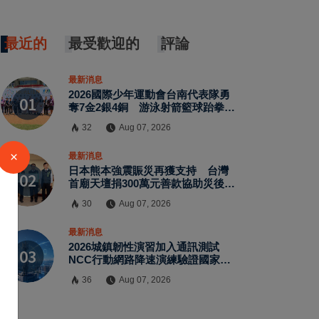
最近的
最受歡迎的
評論
最新消息
2026國際少年運動會台南代表隊勇
奪7金2銀4銅 游泳射箭籃球跆拳道
展現青年競技實力
32
Aug 07, 2026
×
最新消息
日本熊本強震賑災再獲支持 台灣
首廟天壇捐300萬元善款協助災後復
原
30
Aug 07, 2026
最新消息
2026城鎮韌性演習加入通訊測試
NCC行動網路降速演練驗證國家通
訊防護能力
36
Aug 07, 2026