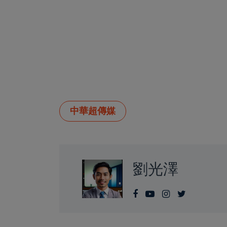
中華超傳媒
劉光澤