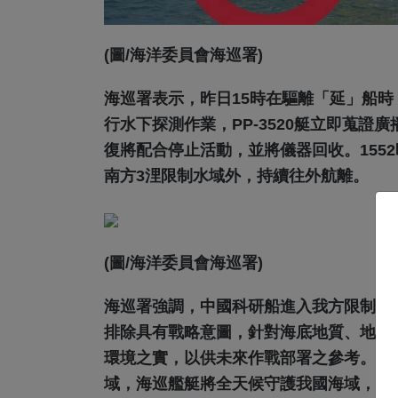
(圖/海洋委員會海巡署)
海巡署表示，昨日15時在驅離「延」船時，
行水下探測作業，PP-3520艇立即蒐
復將配合停止活動，並將儀器回收。155
南方3浬限制水域外，持續往外航離。
(圖/海洋委員會海巡署)
海巡署強調，中國科研船進入我方限制水
排除具有戰略意圖，針對海底地質、地形
環境之實，以供未來作戰部署之參考。海
域，海巡艦艇將全天候守護我國海域，嚴