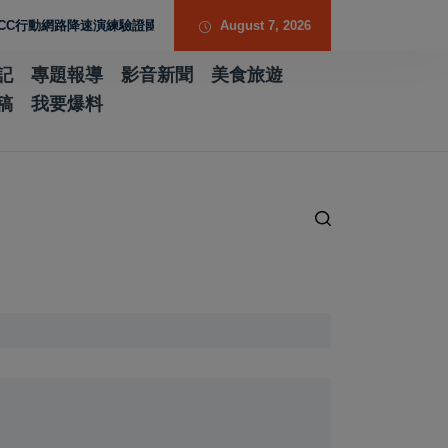
路降速演練驗證國家通訊防護能力
台南水土保持服務團提升專業能力 導入無
August 7, 2026
記
專題報導
影音新聞
美食旅遊
稿
我要爆料