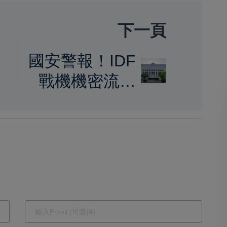
下一頁
國安警報！IDF
房
戰機機密流入
中國 飛官暗助
長達4年