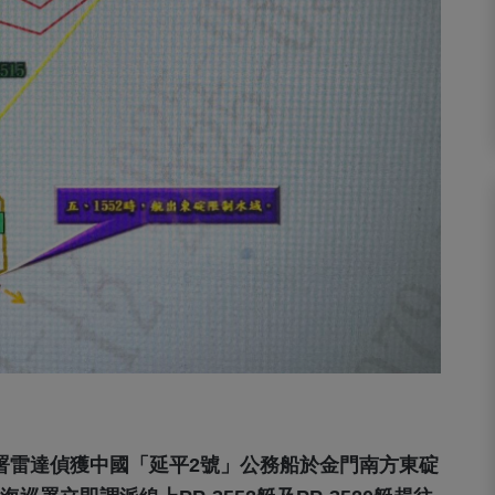
分署雷達偵獲中國「延平2號」公務船於金門南方東碇