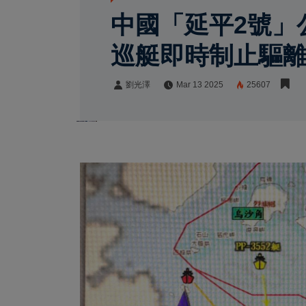
中國「延平2號」
巡艇即時制止驅
劉光澤
Mar 13 2025
25607
劉光澤
Share: