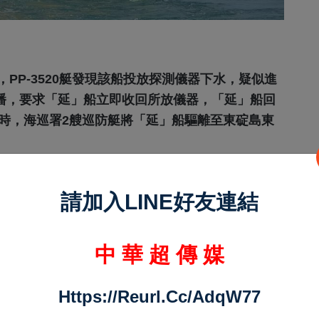
PP-3520艇發現該船投放探測儀器下水，疑似進
證廣播，要求「延」船立即收回所放儀器，「延」船回
2時，海巡署2艘巡防艇將「延」船驅離至東碇島東
請加入LINE好友連結
域進行水下探測作業，不純粹是科學研究目的，不
中 華 超 傳 媒
及水文調查等項目，假借科研之名，遂行熟悉戰場
巡署嚴正讉責中國以科研船、調查船襲擾我國水
Https://reurl.cc/adqW77
密監控中國公務船動態，遇案強勢驅離，全力捍衛