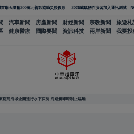
00萬元善款協助災後復原
2026城鎮韌性演習加入通訊測試 NCC行動網
聞
汽車新聞
房產新聞
財經新聞
宗教新聞
旅遊札
區
健康醫療
國際要聞
資訊科技
兩岸新聞
我要投
東碇島海域企圖進行水下探測 海巡艇即時制止驅離