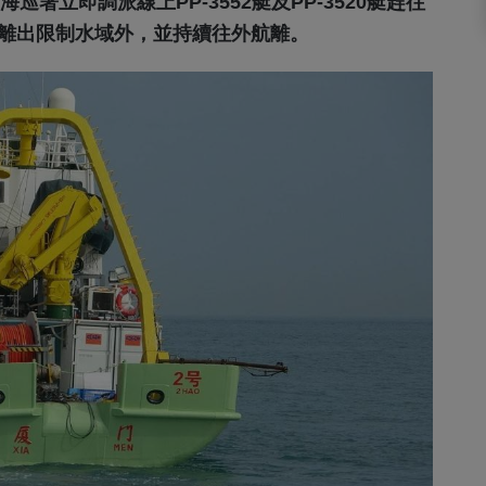
巡署立即調派線上PP-3552艇及PP-3520艇趕往
驅離出限制水域外，並持續往外航離。