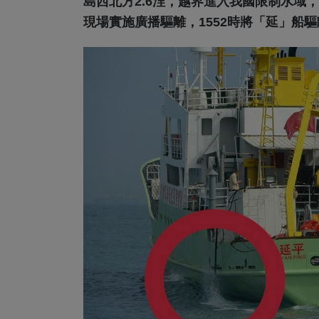
島西北方2.6浬，越界進入我國限制水域，海
現場實施廣播驅離，1552時將「延」船