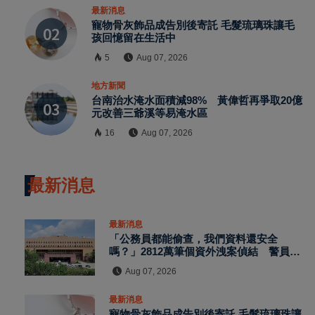
最新消息
寵物骨灰飾品成告別後寄託 毛髮琉璃珠讓毛
孩回憶留在生活中
5
Aug 07, 2026
地方新聞
台南治水淹水面積減98% 黃偉哲再爭取20億
元改善三爺溪等易淹水區
16
Aug 07, 2026
最新消息
最新消息
「公務員都能偷查，我們資料還安全
嗎？」2812萬筆個資外洩案偵結 警員查
個資、暗網交易與公務資訊漏洞曝光
Aug 07, 2026
最新消息
寵物骨灰飾品成告別後寄託 毛髮琉璃珠讓