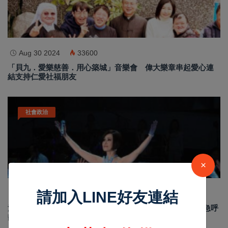
Aug 30 2024
33600
「貝九．愛樂慈善．用心築城」音樂會 偉大樂章串起愛心連
結支持仁愛社福朋友
社會政治
×
請加入LINE好友連結
Aug 28 2024
32753
江蕙震撼回歸！10月5日大巨蛋國慶晚會演唱會，內政部緊急呼
籲安全維護計畫！