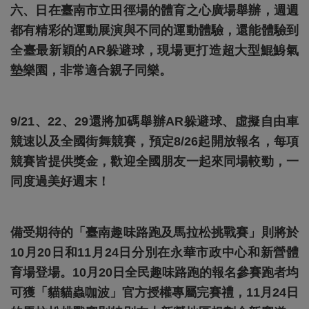
六、日在臺南市立田徑場的體育之心廣場舉辦，週週
都有精彩的運動展演與不同的運動體驗，還能體驗到
全臺最新穎的AR躲避球，現場更打造超大型鯤鯓氣
墊樂園，非常適合親子同樂。
9/21、22、29還將加碼舉辦AR躲避球、虛擬自由車
競速以及全國街舞競賽，預定8/26起開放報名，每項
競賽皆提供獎金，歡迎全國朋友一起來同場較勁，一
同度過美好週末！
備受期待的「臺南趣味路跑及馬拉松挑戰賽」則將於
10月20日和11月24日分別在永華市政中心和新營體
育場登場。10月20日全民趣味路跑的報名參賽跑者均
可獲「貓貓蟲咖波」官方授權專屬完賽禮，11月24日