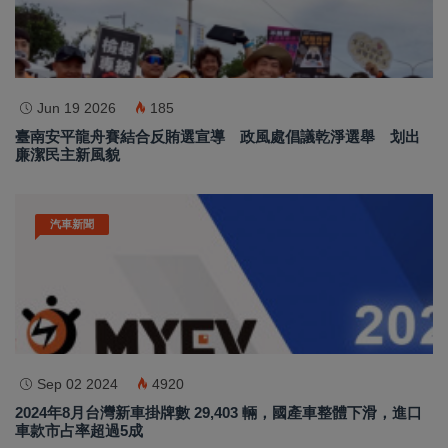
Jun 19 2026
185
臺南安平龍舟賽結合反賄選宣導 政風處倡議乾淨選舉 划出
廉潔民主新風貌
汽車新聞
Sep 02 2024
4920
2024年8月台灣新車掛牌數 29,403 輛，國產車整體下滑，進口
車款市占率超過5成