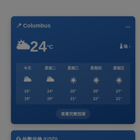
📍 Columbus
...
24
🌥️
°C
🌡️ 陰 ›
今天
星期二
星期三
星期四
星期五
🌥️
🌥️
☀️
☀️
☀️
25°
24°
26°
26°
27°
19°
20°
21°
22°
21°
查看完整預測
💱 外幣兌換 (USD)