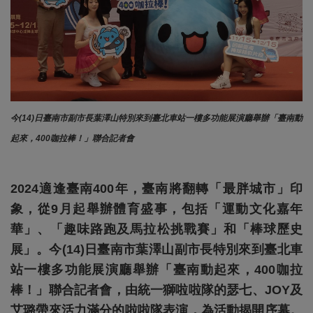
今(14)日臺南市副市長葉澤山特別來到臺北車站一樓多功能展演廳舉辦
「臺南動
起來，400咖拉棒！」
聯合記者會
2024適逢臺南400年，臺南將翻轉「最胖城市」印
象，從9月起舉辦體育盛事，包括「運動文化嘉年
華」、「趣味路跑及馬拉松挑戰賽」和「棒球歷史
展」。今(14)日
臺南市葉澤山副市長
特別來到臺北車
站一樓多功能展演廳舉辦「臺南動起來，400咖拉
棒！」
聯合記者會，由統一獅啦啦隊的瑟七、JOY及
艾璐帶來活力滿分的啦啦隊表演，為活動揭開序幕。