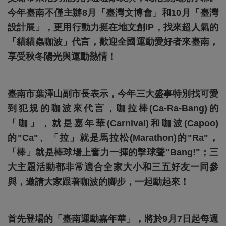
今年臺南不僅主辦8月「臺灣文博會」和10月「臺灣
設計展」，更用行動力挺在地文創IP，找來超人氣的
「貓貓蟲咖波」代言，歡迎全國運動愛好者來臺南，
享受秋冬陽光與運動熱情！
臺南市葉澤山副市長表示，今年三大盛事特別找可愛
到犯規的咖波來代言，咖拉棒(Ca-Ra-Bang)的
「咖」，就是嘉年華(Carnival)和咖波(Capoo)
的"Ca"、「拉」就是馬拉松(Marathon)的"Ra"，
「棒」就是棒球場上奮力一揮的擊球聲"Bang!"；三
大主題活動都非常適合全家大小和三五好友一同參
與，邀請大家跟著咖波的腳步，一起動起來！
首先登場的「臺南運動嘉年華」，將於9月7日起每週