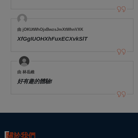
由 jOKUtWhOjxBwzsJmXtWhnVXK
XfGgIUOHXhFuxECXvkSlT
由 林岳維
好有趣的體驗!
關於我們