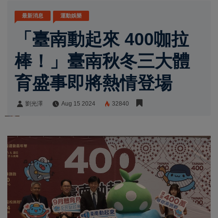
最新消息
運動娛樂
「臺南動起來 400咖拉
棒！」臺南秋冬三大體
育盛事即將熱情登場
劉光澤
Aug 15 2024
32840
劉光澤
Share: