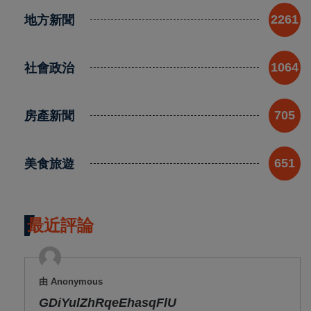
地方新聞
2261
社會政治
1064
房產新聞
705
美食旅遊
651
最近評論
由 Anonymous
GDiYulZhRqeEhasqFlU