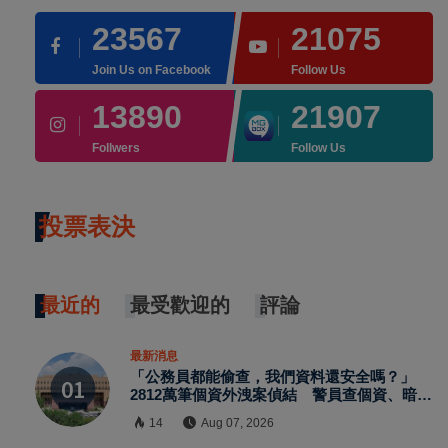
23567
21075
Join Us on Facebook
Follow Us
13890
21907
Follwers
Follow Us
投票表決
最近的
最受歡迎的
評論
最新消息
「公務員都能偷查，我們資料還安全嗎？」
2812萬筆個資外洩案偵結 警員查個資、暗網
交易與公務資訊漏洞曝光
14
Aug 07, 2026