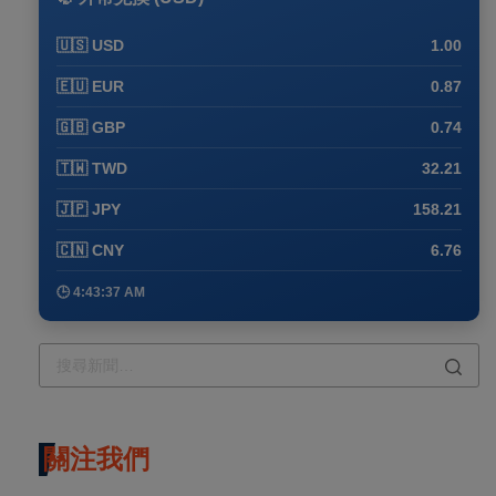
🇺🇸 USD
1.00
🇪🇺 EUR
0.87
🇬🇧 GBP
0.74
🇹🇼 TWD
32.21
🇯🇵 JPY
158.21
🇨🇳 CNY
6.76
🕒 4:43:37 AM
關注我們