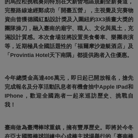
的馬拉松挑戰賽則特別在大新營地區規劃全新賽道，
完整路線途經鄭成功「開臺五營」，主視覺及完賽物
資由曾獲德國紅點設計獎及入圍紐約3X3插畫大獎的
團隊操刀，融入臺南的廟宇、職人、文化與風土，充
滿設計質感。本次會場並將設置美食餐車、樂團表演
等，近期極具全國話題性的「福爾摩沙遊艇酒店」及
「Provintia Hotel天下南隅」都提供跑者入住優惠。
今年總獎金高達406萬元，即日起已開放報名，搶先
完成報名及分享活動訊息者有機會抽中Apple IPad和
IPhone，歡迎全國跑者一起來巡訪歷史、挑戰自
我！
臺南做為臺灣棒球重鎮，擁有豐厚歷史。即將於今冬
在亞太國際棒球訓練中心成棒主球場舉行的「臺南棒