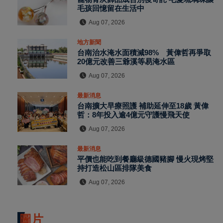
毛孩回憶留在生活中
Aug 07, 2026
地方新聞
台南治水淹水面積減98% 黃偉哲再爭取
20億元改善三爺溪等易淹水區
Aug 07, 2026
最新消息
台南擴大早療照護 補助延伸至18歲 黃偉
哲：8年投入逾4億元守護慢飛天使
Aug 07, 2026
最新消息
平價也能吃到餐廳級德國豬腳 慢火現烤堅
持打造松山區排隊美食
Aug 07, 2026
圖片