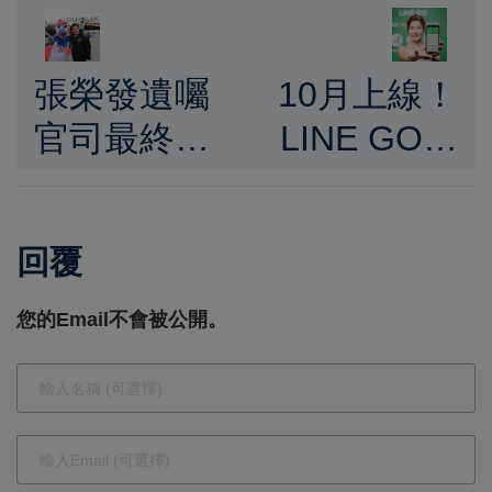
張榮發遺囑
10月上線！
官司最終判
LINE GO聯
決：四子張
手納智捷n7
國煒獨得
電動車計程
回覆
140億台幣
車引爆減碳
遺產
風潮
您的Email不會被公開。