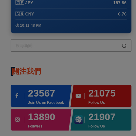
🇯🇵 JPY
157.86
🇨🇳 CNY
6.76
🕒 10:11:48 PM
關注我們
23567
21075
Join Us on Facebook
Follow Us
13890
21907
Follwers
Follow Us