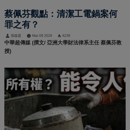
蔡佩芬觀點：清潔工電鍋案何
罪之有？
張噬霆
Mar 09 2026
4239
中華超傳媒 (撰文/ 亞洲大學財法律系主任 蔡佩芬教
授)