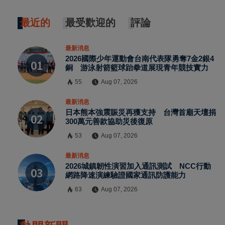
最近的
最受歡迎的
評論
最新消息
2026國際少年運動會台南代表隊勇奪7金2銀4
銅 游泳射箭籃球跆拳道展現青年競技實力
55
Aug 07, 2026
最新消息
日本熊本強震賑災再獲支持 台灣首廟天壇捐
300萬元善款協助災後復原
53
Aug 07, 2026
最新消息
2026城鎮韌性演習加入通訊測試 NCC行動
網路降速演練驗證國家通訊防護能力
63
Aug 07, 2026