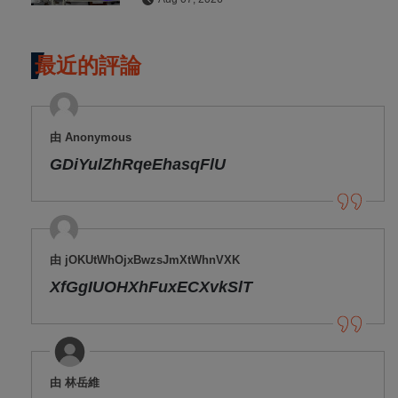
最近的評論
由 Anonymous
GDiYulZhRqeEhasqFlU
由 jOKUtWhOjxBwzsJmXtWhnVXK
XfGgIUOHXhFuxECXvkSlT
由 林岳維