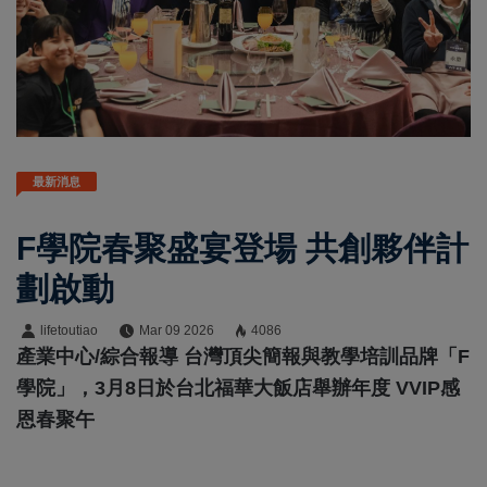
最新消息
F學院春聚盛宴登場 共創夥伴計
劃啟動
lifetoutiao
Mar 09 2026
4086
產業中心/綜合報導 台灣頂尖簡報與教學培訓品牌「F
學院」，3月8日於台北福華大飯店舉辦年度 VVIP感
恩春聚午