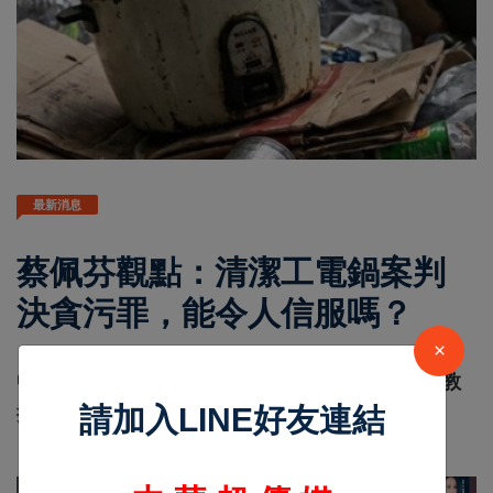
最新消息
蔡佩芬觀點：清潔工電鍋案判
決貪污罪，能令人信服嗎？
×
張噬霆
Mar 09 2026
4120
中華超傳媒 (撰文/ 亞洲大學財法律系主任 蔡佩芬教
請加入LINE好友連結
授)