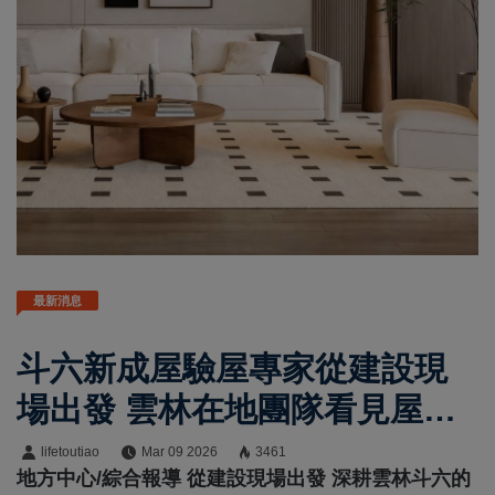
最新消息
斗六新成屋驗屋專家從建設現
場出發 雲林在地團隊看見屋主
真正需求
lifetoutiao
Mar 09 2026
3461
地方中心/綜合報導 從建設現場出發 深耕雲林斗六的