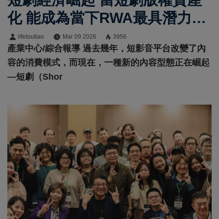
化 能成為當下RWA最具潛力熱
門標的
lifetoutiao
Mar 09 2026
3956
產業中心/綜合報導 過去幾年，短影音平台改變了內
容的消費模式，而現在，一種新的內容型態正在崛起
—短劇（Shor