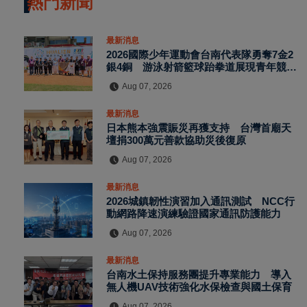
熱門新聞
最新消息
2026國際少年運動會台南代表隊勇奪7金2
銀4銅 游泳射箭籃球跆拳道展現青年競技
實力
Aug 07, 2026
最新消息
日本熊本強震賑災再獲支持 台灣首廟天
壇捐300萬元善款協助災後復原
Aug 07, 2026
最新消息
2026城鎮韌性演習加入通訊測試 NCC行
動網路降速演練驗證國家通訊防護能力
Aug 07, 2026
最新消息
台南水土保持服務團提升專業能力 導入
無人機UAV技術強化水保檢查與國土保育
Aug 07, 2026