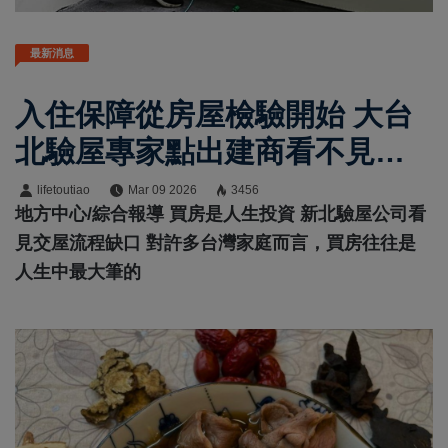
最新消息
入住保障從房屋檢驗開始 大台
北驗屋專家點出建商看不見細
節
lifetoutiao
Mar 09 2026
3456
地方中心/綜合報導 買房是人生投資 新北驗屋公司看
見交屋流程缺口 對許多台灣家庭而言，買房往往是
人生中最大筆的