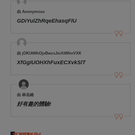
由 Anonymous
GDiYulZhRqeEhasqFlU
由 jOKUtWhOjxBwzsJmXtWhnVXK
XfGgIUOHXhFuxECXvkSlT
由 林岳維
好有趣的體驗!