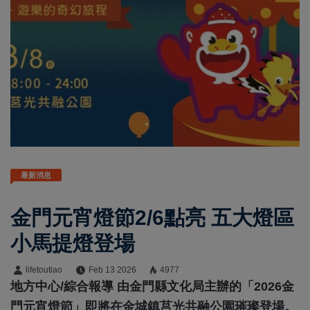
最新消息
金門元宵燈節2/6點亮 五大燈區
小馬提燈登場
lifetoutiao
Feb 13 2026
4977
地方中心/綜合報導 由金門縣文化局主辦的「2026金
門元宵燈節」即將在金城鎮莒光共融公園璀璨登場。