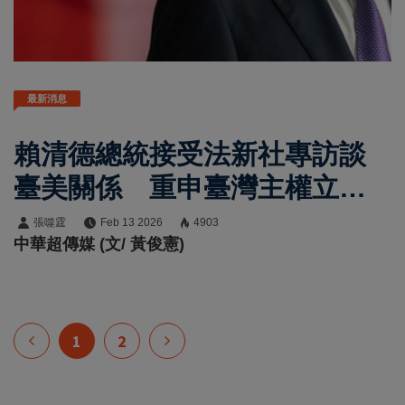
最新消息
賴清德總統接受法新社專訪談
臺美關係 重申臺灣主權立場
與強化國防決心
張噬霆
Feb 13 2026
4903
中華超傳媒 (文/ 黃俊憲)
1
2