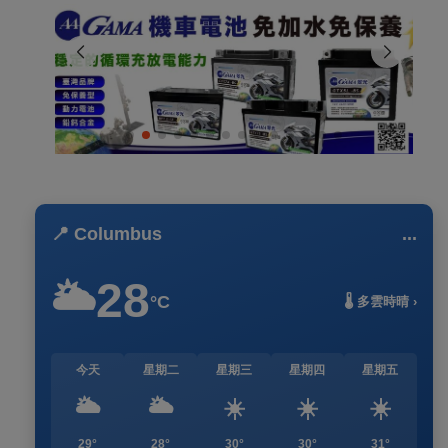
📍 Columbus
...
28
🌥️
°C
🌡️ 多雲時晴 ›
今天
星期二
星期三
星期四
星期五
🌥️
🌥️
☀️
☀️
☀️
29°
28°
30°
30°
31°