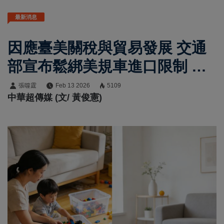
最新消息
因應臺美關稅與貿易發展 交通
部宣布鬆綁美規車進口限制 建
立常態化管理機制 兼顧車輛安
張噬霆
Feb 13 2026
5109
中華超傳媒 (文/ 黃俊憲)
全與消費者權益