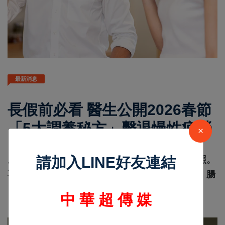
最新消息
長假前必看 醫生公開2026春節
「5大調養秘方」擊退慢性疲勞
×
lifetoutiao
Feb 13 2026
4407
請加入LINE好友連結
農曆年大魚大肉、熬夜打牌，是多數人的共同寫照。
不過熱鬧過後，許多人開始會覺得自己身體沉重、腸
胃卡卡、怎麼睡都睡
中 華 超 傳 媒