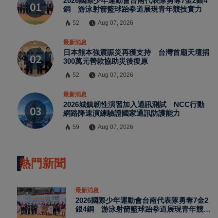
2026國際少年運動會台南代表隊勇奪7金2銀4
銅 游泳射箭籃球跆拳道展現青年競技實力
52
Aug 07, 2026
最新消息
日本熊本強震賑災再獲支持 台灣首廟天壇捐
300萬元善款協助災後復原
52
Aug 07, 2026
最新消息
2026城鎮韌性演習加入通訊測試 NCC行動
網路降速演練驗證國家通訊防護能力
59
Aug 07, 2026
熱門新聞
最新消息
2026國際少年運動會台南代表隊勇奪7金2
銀4銅 游泳射箭籃球跆拳道展現青年競技
實力