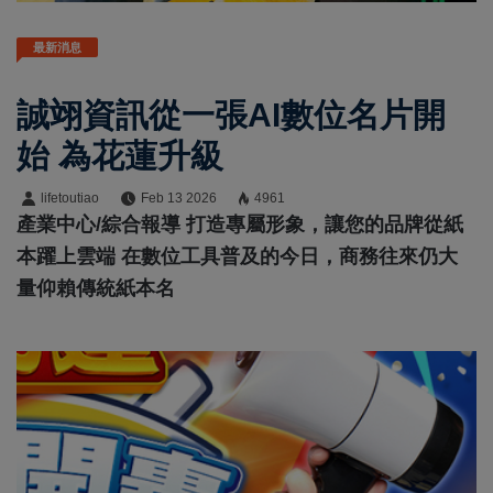
最新消息
誠翊資訊從一張AI數位名片開
始 為花蓮升級
lifetoutiao
Feb 13 2026
4961
產業中心/綜合報導 打造專屬形象，讓您的品牌從紙
本躍上雲端 在數位工具普及的今日，商務往來仍大
量仰賴傳統紙本名