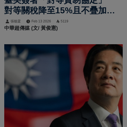
對等關稅降至15%且不疊加
2072項輸美產品獲豁免
張噬霆
Feb 13 2026
5119
中華超傳媒 (文/ 黃俊憲)