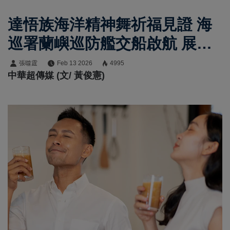
達悟族海洋精神舞祈福見證 海
巡署蘭嶼巡防艦交船啟航 展現
守護臺灣海域決心
張噬霆
Feb 13 2026
4995
中華超傳媒 (文/ 黃俊憲)