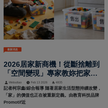
最新消息
2026居家新商機！從斷捨離到
「空間變現」專家教妳把家裡
廢物變資產
lifetoutiao
Feb 13 2026
4835
記者柯宗鑫/綜合報導 隨著居家生活型態持續改變，
「家」的價值也正在被重新定義。由教育科技品牌
Promotif近