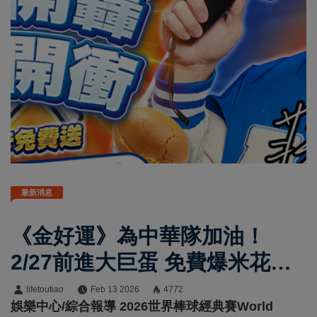
最新消息
《金好運》為中華隊加油！
2/27前進大巨蛋 免費爆米花、
雞蛋糕大放送
lifetoutiao
Feb 13 2026
4772
娛樂中心/綜合報導 2026世界棒球經典賽World