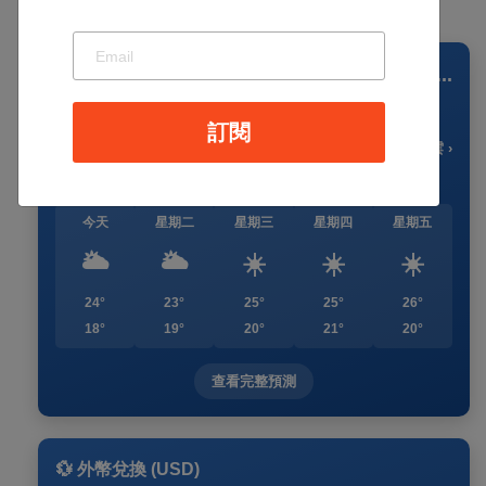
📍 Columbus
...
23
訂閱
🌥️
°C
🌡️ 晴朗偶有雲 ›
今天
星期二
星期三
星期四
星期五
🌥️
🌥️
☀️
☀️
☀️
24°
23°
25°
25°
26°
18°
19°
20°
21°
20°
查看完整預測
💱 外幣兌換 (USD)