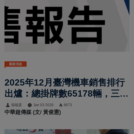
最新消息
2025年12月臺灣機車銷售排行
出爐：總掛牌數65178輛，三陽
SYM穩坐龍頭，Yamaha Jog
張噬霆
Jan 03 2026
8673
中華超傳媒 (文/ 黃俊憲)
強勢翻紅，Gogoro守住電動車
基本盤