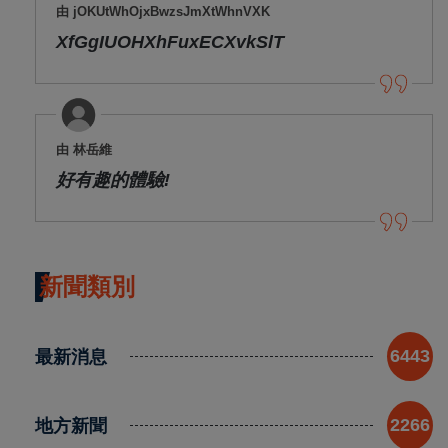
由 jOKUtWhOjxBwzsJmXtWhnVXK
XfGgIUOHXhFuxECXvkSlT
由 林岳維
好有趣的體驗!
新聞類別
最新消息
6443
地方新聞
2266