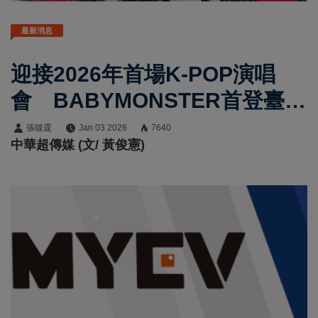
最新消息
迎接2026年首場K-POP演唱
會 BABYMONSTER首登臺北
小巨蛋連唱兩天 應援熱潮一
張噬霆
Jan 03 2026
7640
中華超傳媒 (文/ 黃俊憲)
路延伸至貓空纜車寶怪主題車
廂