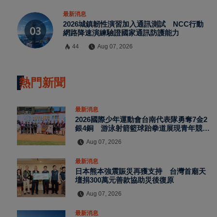
最新消息
2026城鎮韌性演習加入通訊測試 NCC行動
網路降速演練驗證國家通訊防護能力
44
Aug 07, 2026
熱門新聞
最新消息
2026國際少年運動會台南代表隊勇奪7金2
銀4銅 游泳射箭籃球跆拳道展現青年競技
實力
Aug 07, 2026
最新消息
日本熊本強震賑災再獲支持 台灣首廟天
壇捐300萬元善款協助災後復原
Aug 07, 2026
最新消息