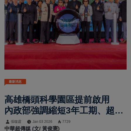
最新消息
高雄橋頭科學園區提前啟用
內政部強調縮短3年工期、超前
部署帶動南臺灣產業轉型
張噬霆
Jan 03 2026
7729
中華超傳媒 (文/ 黃俊憲)