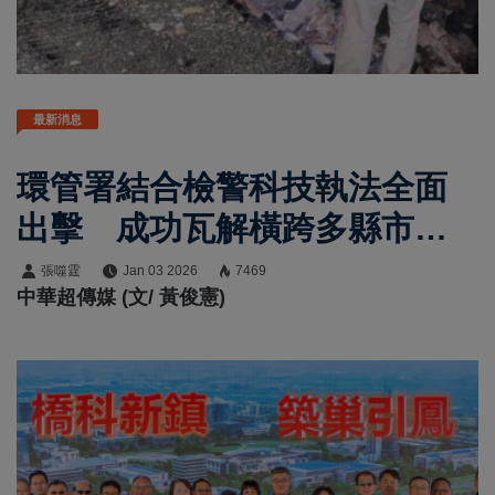
最新消息
環管署結合檢警科技執法全面
出擊 成功瓦解橫跨多縣市的
非法棄置廢棄物犯罪集團
張噬霆
Jan 03 2026
7469
中華超傳媒 (文/ 黃俊憲)