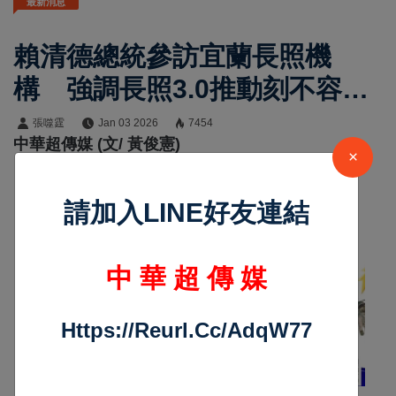
最新消息
賴清德總統參訪宜蘭長照機
構 強調長照3.0推動刻不容
緩、籲立院速審議總預算案
張噬霆
Jan 03 2026
7454
中華超傳媒 (文/ 黃俊憲)
×
請加入LINE好友連結
沒有更多新聞
中 華 超 傳 媒
Https://reurl.cc/adqW77