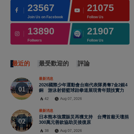
23567
21075
Join Us on Facebook
Follow Us
13890
21907
Follwers
Follow Us
最近的
最受歡迎的
評論
最新消息
2026國際少年運動會台南代表隊勇奪7金2銀4
銅 游泳射箭籃球跆拳道展現青年競技實力
42
Aug 07, 2026
最新消息
日本熊本強震賑災再獲支持 台灣首廟天壇捐
300萬元善款協助災後復原
38
Aug 07, 2026