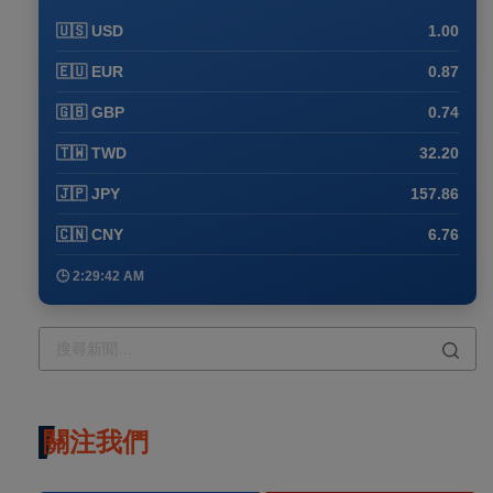
🇺🇸 USD
1.00
🇪🇺 EUR
0.87
🇬🇧 GBP
0.74
🇹🇼 TWD
32.20
🇯🇵 JPY
157.86
🇨🇳 CNY
6.76
🕒 2:29:42 AM
關注我們