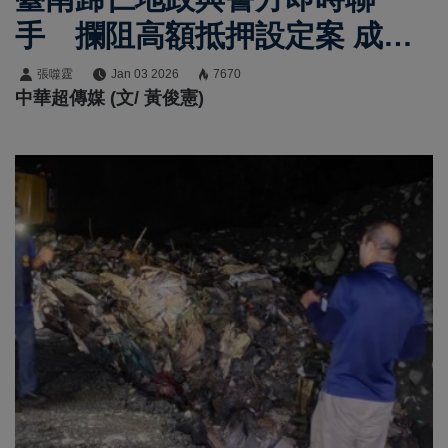
手 攔阻高額抵押設定案 成功
守住民眾600萬房產
張噬霆
Jan 03 2026
7670
中華超傳媒 (文/ 黃俊憲)