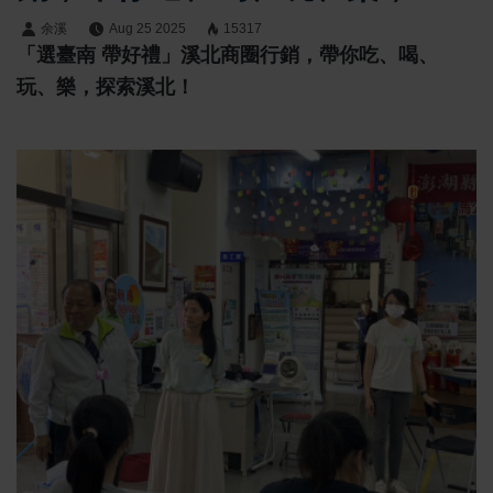
索溪北！
余溪
Aug 25 2025
15317
「選臺南 帶好禮」溪北商圈行銷，帶你吃、喝、
玩、樂，探索溪北！