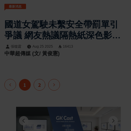
最新消息
國道女駕駛未繫安全帶罰單引
爭議 網友熱議隔熱紙深色影響
專家建議正確佩帶安全帶
張噬霆
Aug 25 2025
16413
中華超傳媒 (文/ 黃俊憲)
1
2