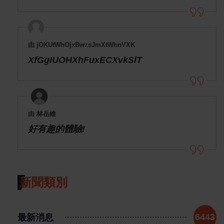
由 jOKUtWhOjxBwzsJmXtWhnVXK
XfGgIUOHXhFuxECXvkSlT
由 林岳維
好有趣的體驗!
新聞類別
最新消息
6443