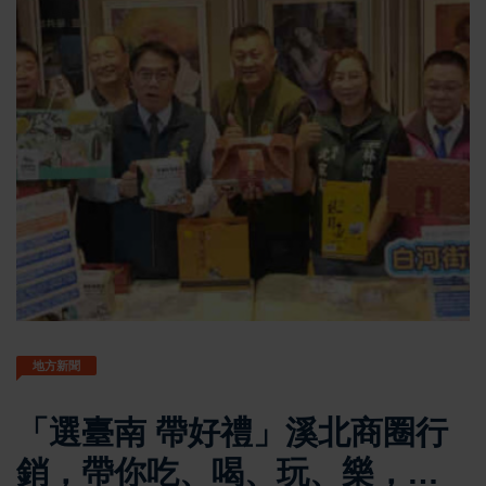
地方新聞
「選臺南 帶好禮」溪北商圈行
銷，帶你吃、喝、玩、樂，探