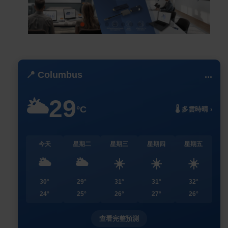
📍 Columbus
...
29
🌥️
°C
🌡️ 多雲時晴 ›
今天
星期二
星期三
星期四
星期五
🌥️
🌥️
☀️
☀️
☀️
30°
29°
31°
31°
32°
24°
25°
26°
27°
26°
查看完整預測