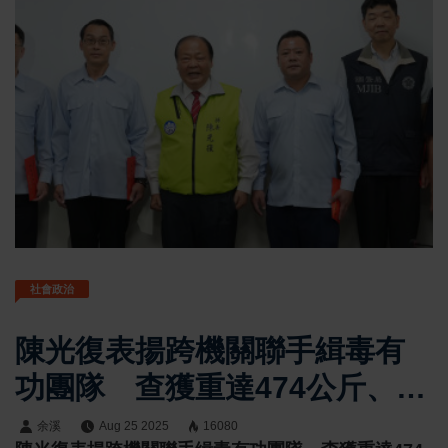
社會政治
陳光復表揚跨機關聯手緝毒有
功團隊 查獲重達474公斤、市
值逾14億二級毒品大麻
余溪
Aug 25 2025
16080