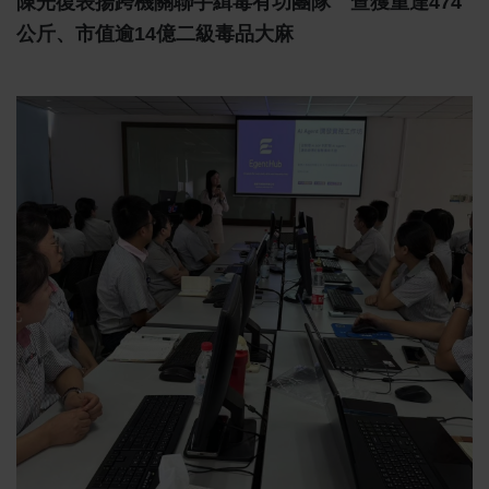
陳光復表揚跨機關聯手緝毒有功團隊 查獲重達474
公斤、市值逾14億二級毒品大麻