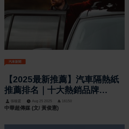
汽車新聞
【2025最新推薦】汽車隔熱紙
推薦排名｜十大熱銷品牌
FSK、GAMA、3M、冰盾、魔
張噬霆
Aug 25 2025
16150
中華超傳媒 (文/ 黃俊憲)
盾、路易士隔熱紙性能大評比