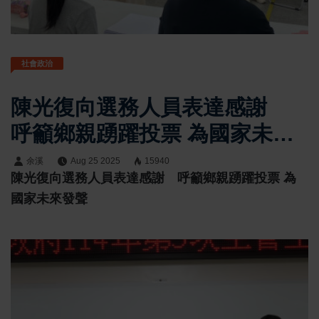
社會政治
陳光復向選務人員表達感謝
呼籲鄉親踴躍投票 為國家未來
發聲
余溪
Aug 25 2025
15940
陳光復向選務人員表達感謝 呼籲鄉親踴躍投票 為
國家未來發聲