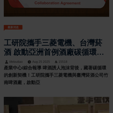
最新消息
工研院攜手三菱電機、台灣菸
酒 啟動亞洲首例酒廠碳循環實
證
lifetoutiao
Aug 25 2025
15518
產業中心/綜合報導 啤酒誘人泡沫背後，藏著碳循環
的創新契機！工研院攜手三菱電機與臺灣菸酒公司竹
南啤酒廠，啟動亞