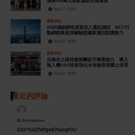
壇捐300萬元善款協助災後復原
Aug 07, 2026
最新消息
2026城鎮韌性演習加入通訊測試 NCC行
動網路降速演練驗證國家通訊防護能力
Aug 07, 2026
最新消息
台南水土保持服務團提升專業能力 導入
無人機UAV技術強化水保檢查與國土保育
Aug 07, 2026
最近的評論
由 Anonymous
GDiYulZhRqeEhasqFlU