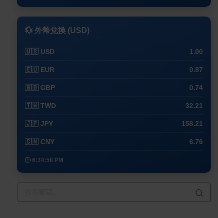
💱 外幣兌換 (USD)
🇺🇸 USD
1.00
🇪🇺 EUR
0.87
🇬🇧 GBP
0.74
🇹🇼 TWD
32.21
🇯🇵 JPY
158.21
🇨🇳 CNY
6.76
🕒 6:34:58 PM