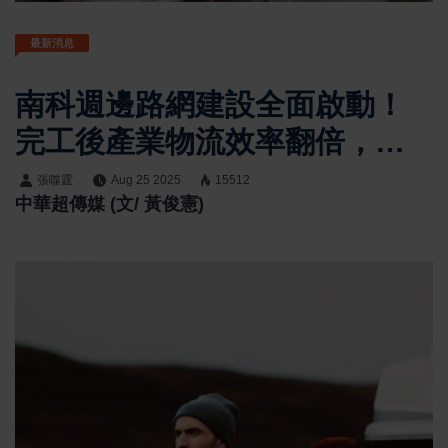
最新消息
南科週邊路網建設全面啟動！
完工後產業物流效率翻倍，觀
光廊帶再升級
張噬霆
Aug 25 2025
15512
中華超傳媒 (文/ 黃俊憲)