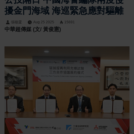
擾金門海域 海巡緊急應對驅離
張噬霆
Aug 25 2025
15691
中華超傳媒 (文/ 黃俊憲)