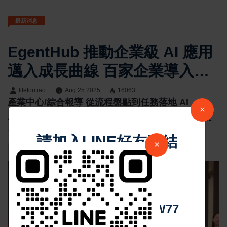
最新消息
EgentHub 推動企業級 AI 應用
邁入成長曲線 百家企業導入
3000+ AI Agents上線
lifetoutiao
Aug 25 2025
16063
產業中心/綜合報導 從流程盤點到任務落地 AI
×
Agents 產業應用邁入 SOP 標準化、規模化新階段
台灣
請加入LINE好友連結
×
中 華 超 傳 媒
Https://reurl.cc/adqW77