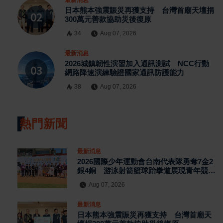
日本熊本強震賑災再獲支持 台灣首廟天壇捐
300萬元善款協助災後復原
34
Aug 07, 2026
最新消息
2026城鎮韌性演習加入通訊測試 NCC行動
網路降速演練驗證國家通訊防護能力
38
Aug 07, 2026
熱門新聞
最新消息
2026國際少年運動會台南代表隊勇奪7金2
銀4銅 游泳射箭籃球跆拳道展現青年競技
實力
Aug 07, 2026
最新消息
日本熊本強震賑災再獲支持 台灣首廟天