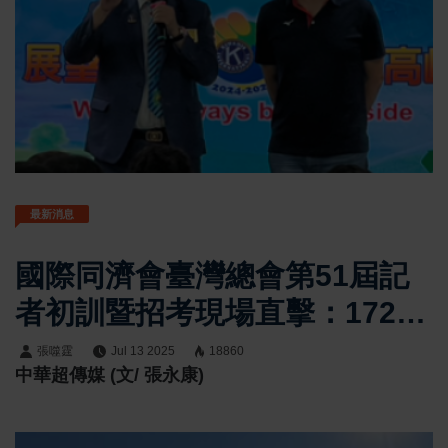
最新消息
國際同濟會臺灣總會第51屆記
者初訓暨招考現場直擊：172位
熱血志工齊聚臺中，只為一支
張噬霆
Jul 13 2025
18860
中華超傳媒 (文/ 張永康)
筆的使命！