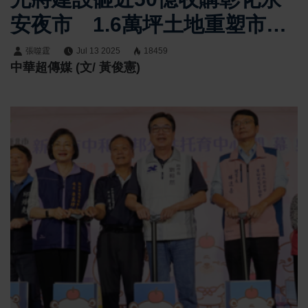
安夜市 1.6萬坪土地重塑市中
心地貌、揭開地產轉型序幕
張噬霆
Jul 13 2025
18459
中華超傳媒 (文/ 黃俊憲)