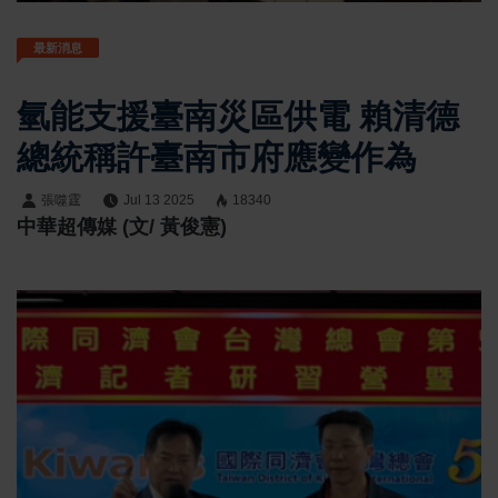
最新消息
氫能支援臺南災區供電 賴清德
總統稱許臺南市府應變作為
張噬霆
Jul 13 2025
18340
中華超傳媒 (文/ 黃俊憲)