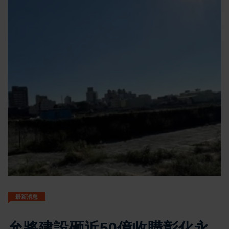
最新消息
允將建設砸近50億收購彰化永