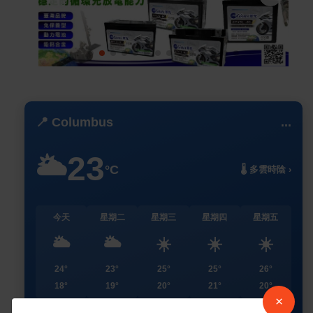
📍 Columbus
...
23
🌥️
°C
🌡️ 多雲時陰 ›
今天
星期二
星期三
星期四
星期五
🌥️
🌥️
☀️
☀️
☀️
24°
23°
25°
25°
26°
18°
19°
20°
21°
20°
×