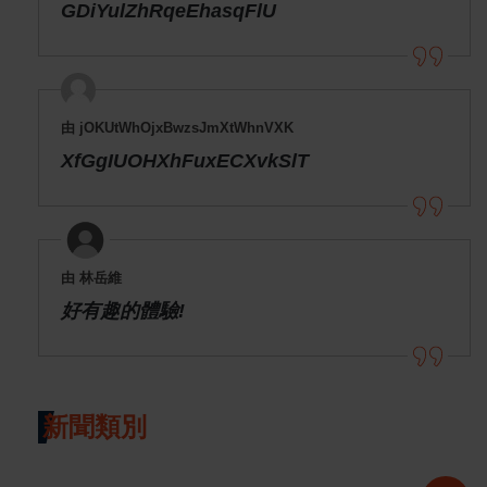
GDiYulZhRqeEhasqFlU
由 jOKUtWhOjxBwzsJmXtWhnVXK
XfGgIUOHXhFuxECXvkSlT
由 林岳維
好有趣的體驗!
新聞類別