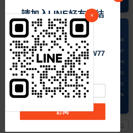
查看完整預測
請加入LINE好友連結
×
💱 外幣兌換 (USD)
中 華 超 傳 媒
🇺🇸 USD
1.00
🇪🇺 EUR
0.87
Https://reurl.cc/adqW77
🇬🇧 GBP
0.74
🇹🇼 TWD
32.21
🇯🇵 JPY
158.21
🇨🇳 CNY
6.76
🕒 7:17:57 AM
訂閱