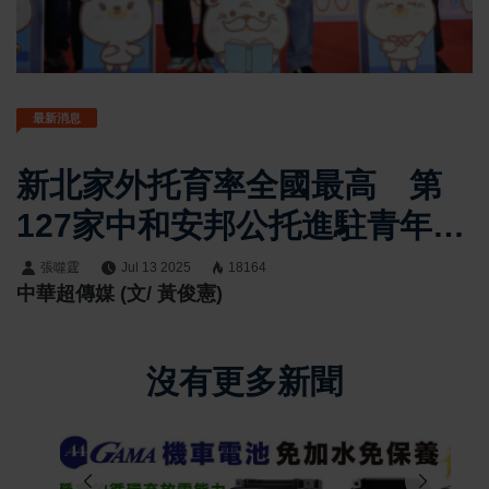
最新消息
新北家外托育率全國最高 第
127家中和安邦公托進駐青年社
宅正式啟用
張噬霆
Jul 13 2025
18164
中華超傳媒 (文/ 黃俊憲)
沒有更多新聞