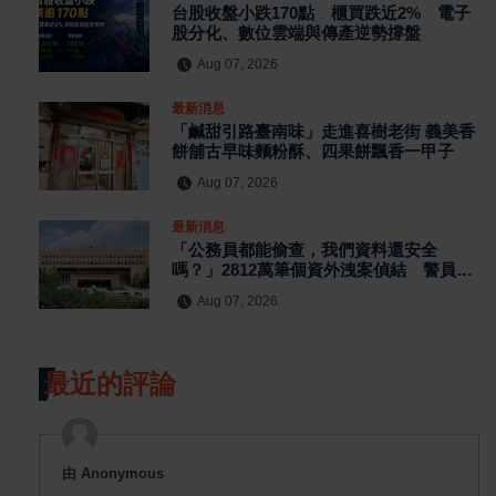
台股收盤小跌170點 櫃買跌近2% 電子
股分化、數位雲端與傳產逆勢撐盤
Aug 07, 2026
最新消息
「鹹甜引路臺南味」走進喜樹老街 義美香
餅舖古早味麵粉酥、四果餅飄香一甲子
Aug 07, 2026
最新消息
「公務員都能偷查，我們資料還安全
嗎？」2812萬筆個資外洩案偵結 警員查
個資、暗網交易與公務資訊漏洞曝光
Aug 07, 2026
最近的評論
由 Anonymous