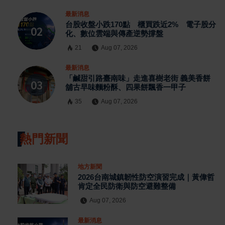
最新消息
台股收盤小跌170點 櫃買跌近2% 電子股分
化、數位雲端與傳產逆勢撐盤
21
Aug 07, 2026
最新消息
「鹹甜引路臺南味」走進喜樹老街 義美香餅
舖古早味麵粉酥、四果餅飄香一甲子
35
Aug 07, 2026
熱門新聞
地方新聞
2026台南城鎮韌性防空演習完成｜黃偉哲
肯定全民防衛與防空避難整備
Aug 07, 2026
最新消息