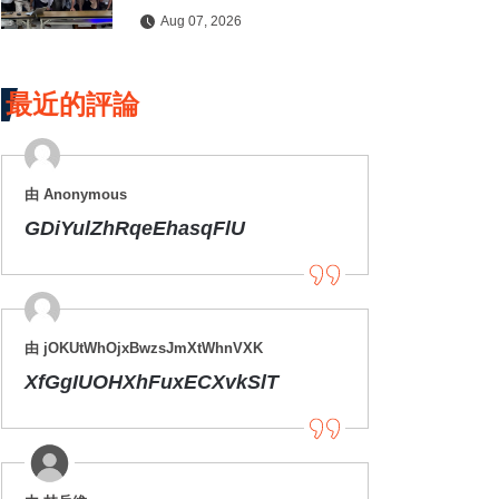
水保檢查與國土保育
Aug 07, 2026
最近的評論
由 Anonymous
GDiYulZhRqeEhasqFlU
由 jOKUtWhOjxBwzsJmXtWhnVXK
XfGgIUOHXhFuxECXvkSlT