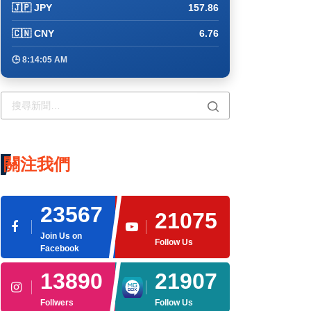
🇯🇵 JPY
157.86
🇨🇳 CNY
6.76
🕒 8:14:05 AM
關注我們
23567
21075
Join Us on
Follow Us
Facebook
13890
21907
Follwers
Follow Us