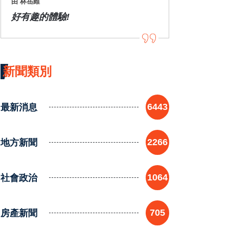
由 林岳維
好有趣的體驗!
新聞類別
最新消息
6443
地方新聞
2266
社會政治
1064
房產新聞
705