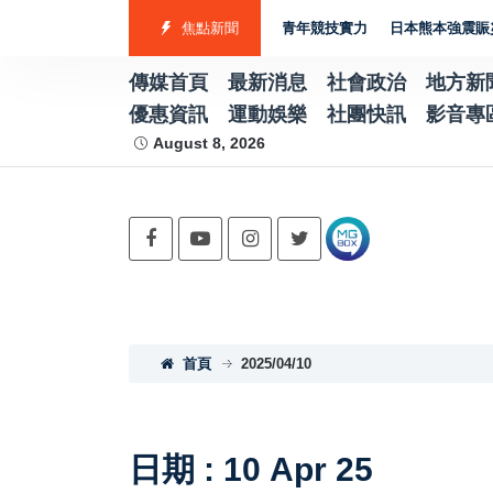
金2銀4銅 游泳射箭籃球跆拳道展現青年競技實力
焦點新聞
日本熊本強震賑災再獲支持
傳媒首頁
最新消息
社會政治
地方新
優惠資訊
運動娛樂
社團快訊
影音專
August 8, 2026
首頁
2025/04/10
日期 : 10 Apr 25