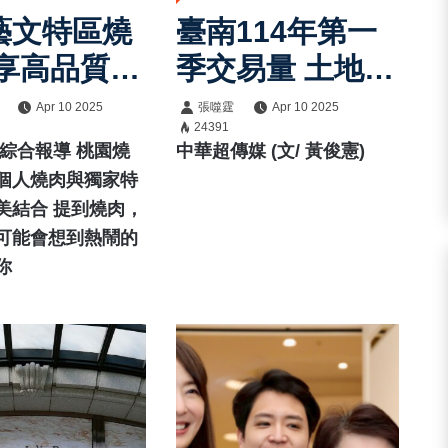
藝文特區燒
臺南114年第一
獨享高品質燒
季交易量 土地與
這間桃園區燒
建物雙減 僅關廟
Apr 10 2025
張噬霆
Apr 10 2025
24391
有獨家特色
區逆勢成長
/綜合報導 桃園燒
中華超傳媒 (文/ 黃俊憲)
個人燒肉與獨家特
美結合 提到燒肉，
可能會想到熱鬧的
你