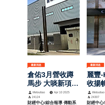
最新消息
最新消息
倉佑3月營收蹲
麗豐-
馬步 大啖新項目
收揚
訂單
上市
lifetoutiao
Apr 10 2025
lifetoutiao
24124
24307
財經中心/綜合報導 傳動系
財經中心