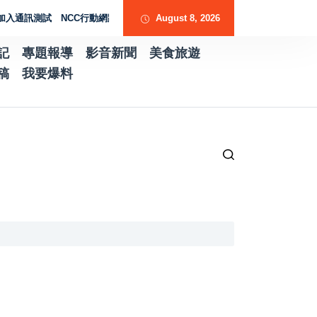
測試 NCC行動網路降速演練驗證國家通訊防護能力
August 8, 2026
台南水土保持服務團提升
記
專題報導
影音新聞
美食旅遊
稿
我要爆料