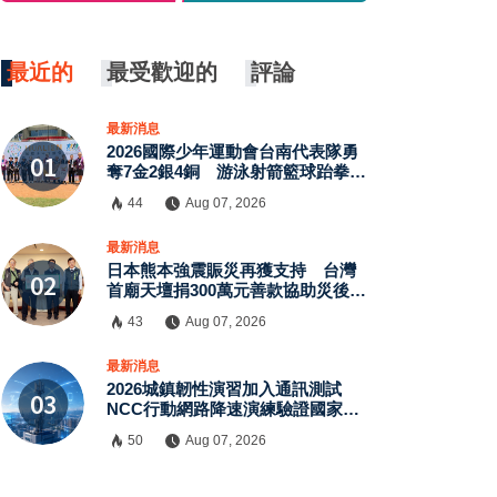
最近的
最受歡迎的
評論
最新消息
2026國際少年運動會台南代表隊勇
奪7金2銀4銅 游泳射箭籃球跆拳道
展現青年競技實力
44
Aug 07, 2026
×
最新消息
日本熊本強震賑災再獲支持 台灣
首廟天壇捐300萬元善款協助災後復
原
43
Aug 07, 2026
最新消息
2026城鎮韌性演習加入通訊測試
NCC行動網路降速演練驗證國家通
訊防護能力
50
Aug 07, 2026