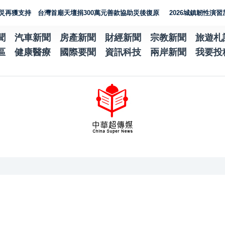
 台灣首廟天壇捐300萬元善款協助災後復原
2026城鎮韌性演習加入通訊
聞
汽車新聞
房產新聞
財經新聞
宗教新聞
旅遊札
區
健康醫療
國際要聞
資訊科技
兩岸新聞
我要投