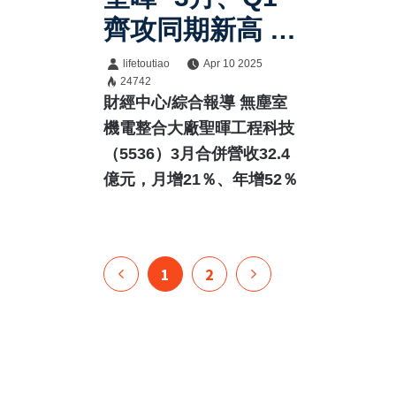
齊攻同期新高 三
多策略 強化成長
lifetoutiao
Apr 10 2025
24742
利基
財經中心/綜合報導 無塵室
機電整合大廠聖暉工程科技
（5536）3月合併營收32.4
億元，月增21％、年增52％
1
2