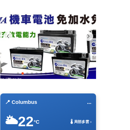
📍 Columbus
...
22
🌥️
°C
🌡️ 局部多雲 ›