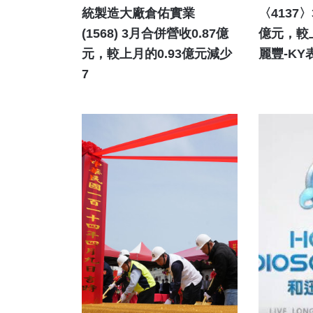
統製造大廠倉佑實業
〈4137
(1568) 3月合併營收0.87億
億元，較上
元，較上月的0.93億元減少
麗豐-K
7