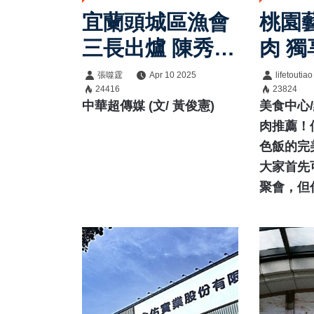
宜蘭頭城區漁會
桃園
三長出爐 陳秀暖
肉 
當選理事長 近半
肉 
張噬霆
Apr 10 2025
lifetoutiao
24416
23824
年改選風波終告
烤還
中華超傳媒 (文/ 黃俊憲)
美食中心
落幕
飯
肉推薦！
色飯的完
大家首先
聚會，但