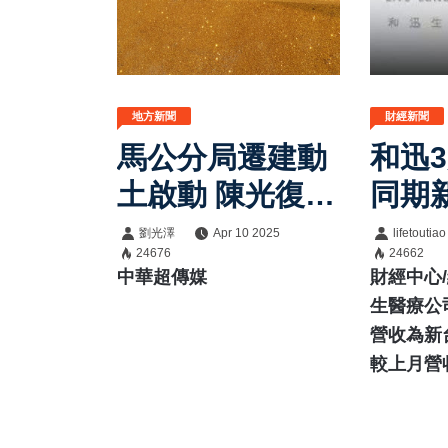
地方新聞
財經新聞
馬公分局遷建動
和迅
土啟動 陳光復:
同期新
打造安全優質辦
倍
劉光澤
Apr 10 2025
lifetoutiao
24676
24662
公環境 提升警政
中華超傳媒
財經中心
服務品質
生醫療公司
營收為新台
較上月營收