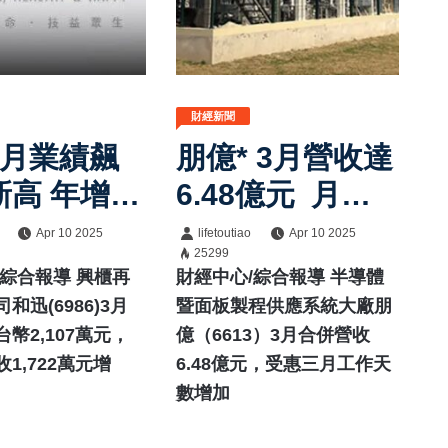
財經新聞
3月業績飆
朋億* 3月營收達
訂閱
高 年增2
6.48億元 月增
9.67％
Apr 10 2025
lifetoutiao
Apr 10 2025
25299
/綜合報導 興櫃再
財經中心/綜合報導 半導體
和迅(6986)3月
暨面板製程供應系統大廠朋
幣2,107萬元，
億（6613）3月合併營收
1,722萬元增
6.48億元，受惠三月工作天
數增加