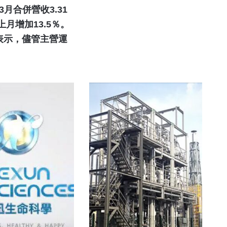
燕：此刻投資臺
〉3月合併營收3.31
月增加13.5％。
中是最聰明選擇
Y表示，儘管主營運
請加入LINE好友連結
中 華 超 傳 媒
Https://reurl.cc/adqW77