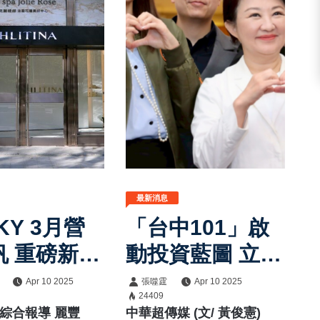
最新消息
KY 3月營
「台中101」啟
帆 重磅新品
動投資藍圖 立院
 營運添翼
財委會率團考察
Apr 10 2025
張噬霆
Apr 10 2025
24409
預定地 市長盧秀
/綜合報導 麗豐
中華超傳媒 (文/ 黃俊憲)