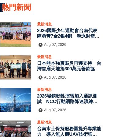
熱門新聞
最新消息
2026國際少年運動會台南代表
隊勇奪7金2銀4銅 游泳射箭籃
球跆拳道展現青年競技實力
Aug 07, 2026
最新消息
日本熊本強震賑災再獲支持 台
灣首廟天壇捐300萬元善款協助
災後復原
Aug 07, 2026
最新消息
2026城鎮韌性演習加入通訊測
試 NCC行動網路降速演練驗
證國家通訊防護能力
Aug 07, 2026
最新消息
台南水土保持服務團提升專業能
力 導入無人機UAV技術強化