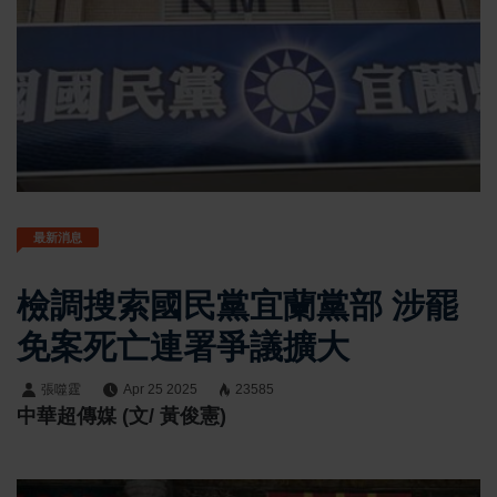
最新消息
檢調搜索國民黨宜蘭黨部 涉罷
免案死亡連署爭議擴大
張噬霆
Apr 25 2025
23585
中華超傳媒 (文/ 黃俊憲)