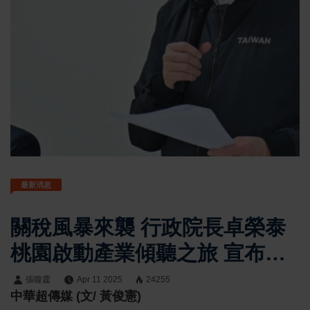
最新消息
關稅風暴來襲 行政院長卓榮泰
桃園啟動產業傾聽之旅 宣布
880億挺產業拚談判
張噬霆
Apr 11 2025
24255
中華超傳媒 (文/ 黃俊憲)