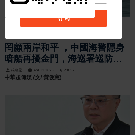
訂閱
最新消息
罔顧兩岸和平 ，中國海警隱身
暗船再擾金門，海巡署巡防嚴
陣以待強力對應來犯
張噬霆
Apr 12 2025
23657
中華超傳媒 (文/ 黃俊憲)