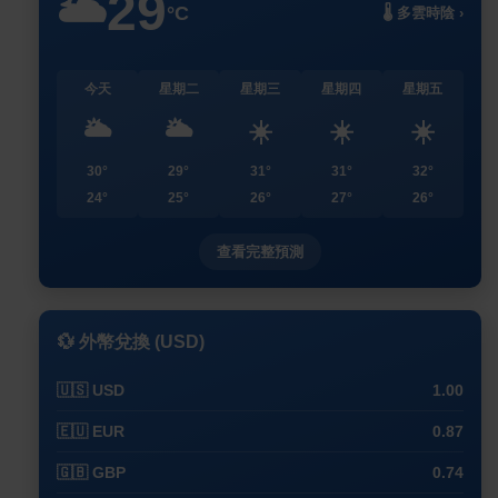
29
🌥️
°C
🌡️ 多雲時陰 ›
今天
星期二
星期三
星期四
星期五
🌥️
🌥️
☀️
☀️
☀️
30°
29°
31°
31°
32°
24°
25°
26°
27°
26°
查看完整預測
💱 外幣兌換 (USD)
🇺🇸 USD
1.00
🇪🇺 EUR
0.87
🇬🇧 GBP
0.74