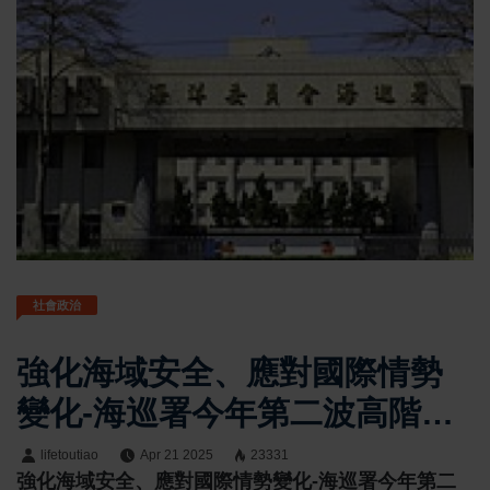
社會政治
強化海域安全、應對國際情勢
變化-海巡署今年第二波高階人
事異動
lifetoutiao
Apr 21 2025
23331
強化海域安全、應對國際情勢變化-海巡署今年第二