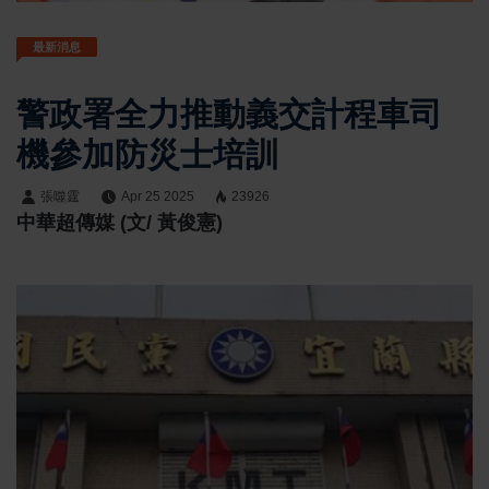
最新消息
警政署全力推動義交計程車司
機參加防災士培訓
張噬霆
Apr 25 2025
23926
中華超傳媒 (文/ 黃俊憲)