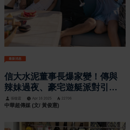
最新消息
信大水泥董事長爆家變！傳與
辣妹過夜、豪宅遊艇派對引熱
議
張噬霆
Apr 16 2025
22706
中華超傳媒 (文/ 黃俊憲)