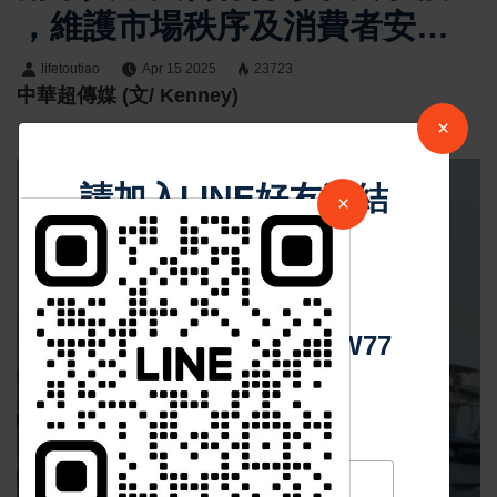
，維護市場秩序及消費者安
全。
lifetoutiao
Apr 15 2025
23723
中華超傳媒 (文/ Kenney)
×
請加入LINE好友連結
×
中 華 超 傳 媒
Https://reurl.cc/adqW77