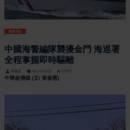
最新消息
中國海警編隊襲擾金門 海巡署
全程掌握即時驅離
張噬霆
Apr 24 2025
23787
中華超傳媒 (文/ 黃俊憲)