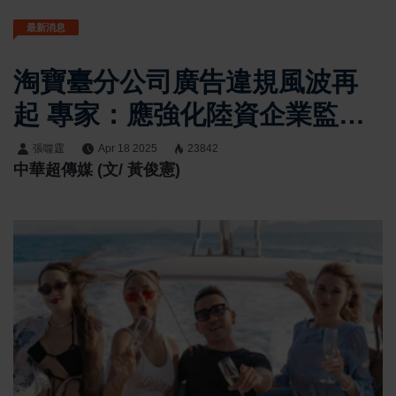
最新消息
淘寶臺分公司廣告違規風波再
起 專家：應強化陸資企業監理
與法規明確性
張噬霆
Apr 18 2025
23842
中華超傳媒 (文/ 黃俊憲)