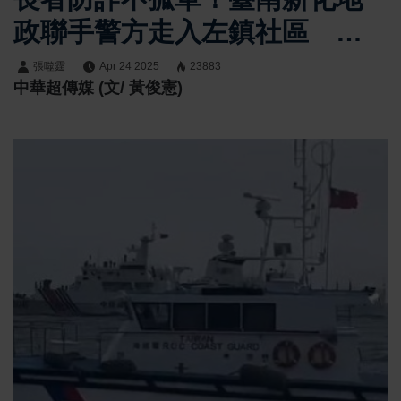
政聯手警方走入左鎮社區 強
化防詐意識守護資產安全
張噬霆
Apr 24 2025
23883
中華超傳媒 (文/ 黃俊憲)