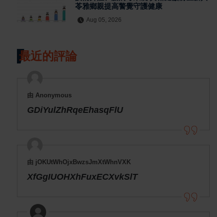
苓雅鄉親提高警覺守護健康
Aug 05, 2026
最近的評論
由 Anonymous
GDiYulZhRqeEhasqFlU
由 jOKUtWhOjxBwzsJmXtWhnVXK
XfGgIUOHXhFuxECXvkSlT