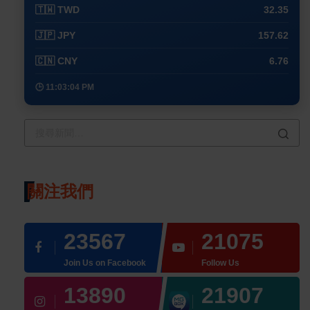
🇹🇼 TWD
32.35
🇯🇵 JPY
157.62
🇨🇳 CNY
6.76
🕒 11:03:04 PM
關注我們
23567
21075
Join Us on Facebook
Follow Us
13890
21907