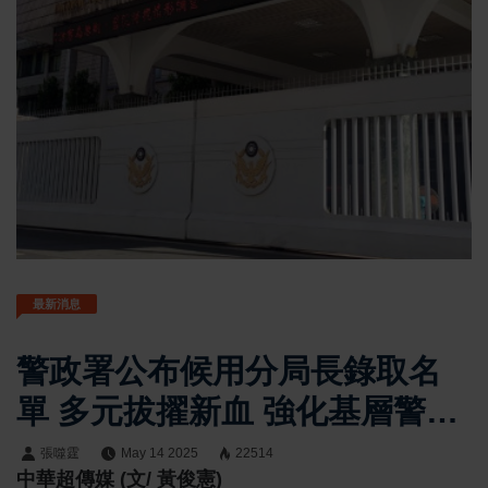
最新消息
警政署公布候用分局長錄取名
單 多元拔擢新血 強化基層警政
戰力
張噬霆
May 14 2025
22514
中華超傳媒 (文/ 黃俊憲)