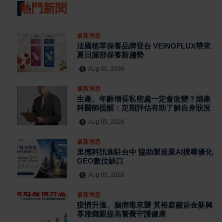
熱門新聞
最新消息
法國植萃保養品牌登台 VEINOFLUX帶來
夏日腿部保養新趨勢
Aug 05, 2026
最新消息
生產、年齡增長私密處一定會改變？婦產
科醫師提醒：定期評估有助了解自身狀況
Aug 05, 2026
最新消息
里德科訊進駐台中 協助製造業AI搜尋優化
GEO數位缺口
Aug 05, 2026
最新消息
疫情升溫、腸病毒來襲 黃裕庭籲前金新興
苓雅鄉親提高警覺守護健康