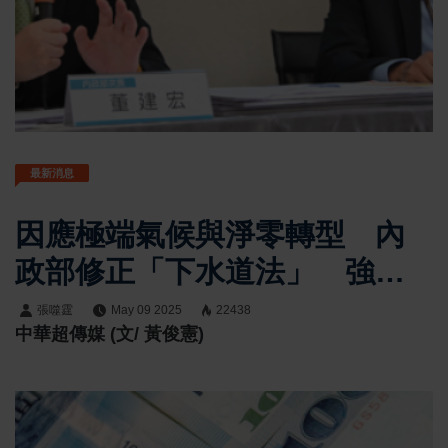
最新消息
因應極端氣候與淨零轉型 內
政部修正「下水道法」 強化
監管並加重罰則
張噬霆
May 09 2025
22438
中華超傳媒 (文/ 黃俊憲)