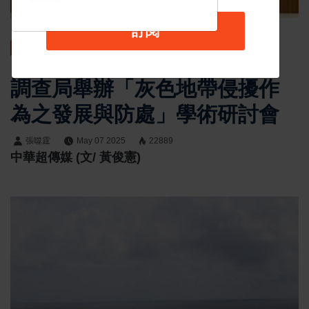
訂閱
最新消息
調查局舉辦「灰色地帶侵擾作
為之發展與防處」學術研討會
張噬霆
May 07 2025
22889
中華超傳媒 (文/ 黃俊憲)