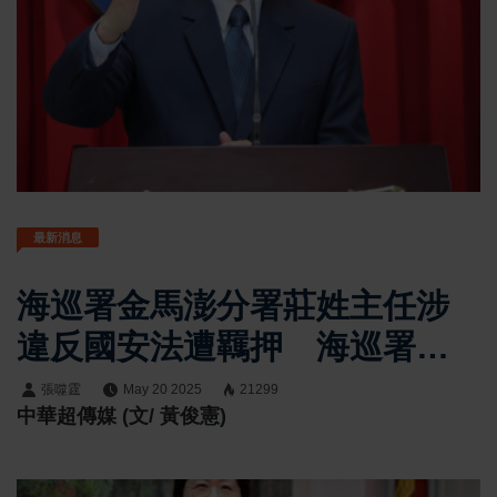
最新消息
海巡署金馬澎分署莊姓主任涉
違反國安法遭羈押 海巡署火
速記大過免職並啟動內部調查
張噬霆
May 20 2025
21299
中華超傳媒 (文/ 黃俊憲)