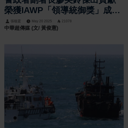
榮獲IAWP「領導統御獎」成臺
灣女警之光
張噬霆
May 20 2025
21078
中華超傳媒 (文/ 黃俊憲)