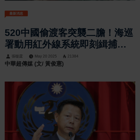
最新消息
520中國偷渡客突襲二膽！海巡
署動用紅外線系統即刻緝捕全
數到案 呼籲支持特別條例預算
張噬霆
May 20 2025
21384
中華超傳媒 (文/ 黃俊憲)