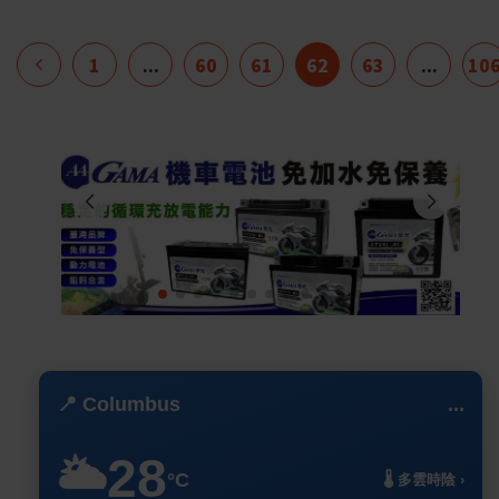
1
...
60
61
62
63
...
10
📍 Columbus
...
28
🌥️
°C
🌡️ 多雲時陰 ›