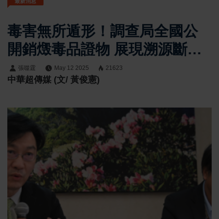
最新消息
毒害無所遁形！調查局全國公
開銷燬毒品證物 展現溯源斷根
決心
張噬霆
May 12 2025
21623
中華超傳媒 (文/ 黃俊憲)