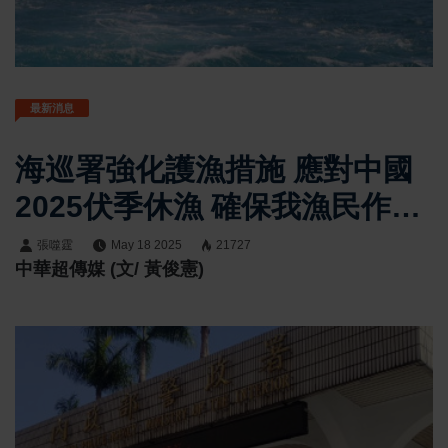
最新消息
海巡署強化護漁措施 應對中國
2025伏季休漁 確保我漁民作業
安全
張噬霆
May 18 2025
21727
中華超傳媒 (文/ 黃俊憲)