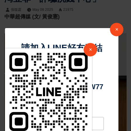
張噬霆
May 08 2025
21975
中華超傳媒 (文/ 黃俊憲)
×
請加入LINE好友連結
×
中 華 超 傳 媒
Https://reurl.cc/adqW77