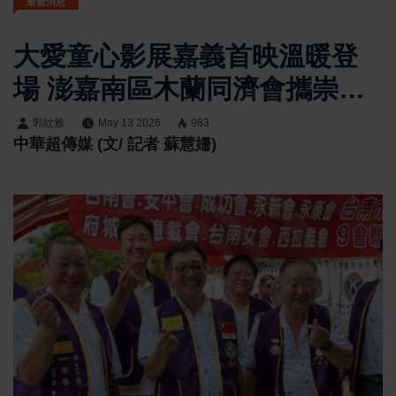
最新消息
大愛童心影展嘉義首映溫暖登
場 澎嘉南區木蘭同濟會攜崇文
國小以《喵的詐騙集團》傳遞
郭紋雅
May 13 2026
983
中華超傳媒 (文/ 記者 蘇慧姍)
誠信與勇氣