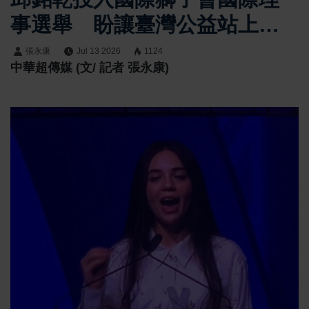
事選舉 盼讓臺灣公益站上世
界舞台
張永康
Jul 13 2026
1124
中華超傳媒 (文/ 記者 張永康)