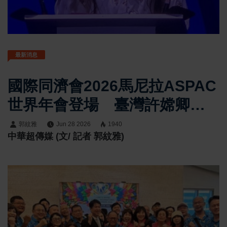
最新消息
國際同濟會2026馬尼拉ASPAC
世界年會登場 臺灣許嫦卿前
總會長任2023-2026年國際理
郭紋雅
Jun 28 2026
1940
中華超傳媒 (文/ 記者 郭紋雅)
事 Michelle Cordioli領航亞太
公益交流「Colors Of
ASPAC」展現多元文化力量