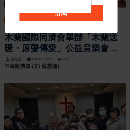
訂閱
最新消息
木蘭國際同濟會舉辦「木蘭送
暖・原聲傳愛」公益音樂會
為嘉義500名弱勢學童籌募冬衣
張噬霆
Feb 09 2026
5205
中華超傳媒 (文/ 蘇慧姍)