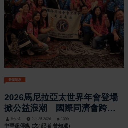
最新消息
2026馬尼拉亞太世界年會登場
掀公益浪潮 國際同濟會跨國
合作全面升級
曾知遠
Jun 25 2026
1399
中華超傳媒 (文/ 記者 曾知遠)