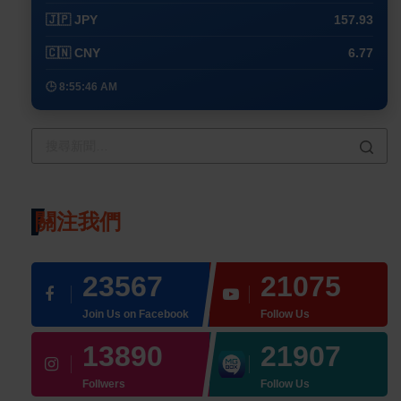
🇯🇵 JPY
157.93
🇨🇳 CNY
6.77
🕒 8:55:46 AM
關注我們
23567
21075
Join Us on Facebook
Follow Us
13890
21907
Follwers
Follow Us