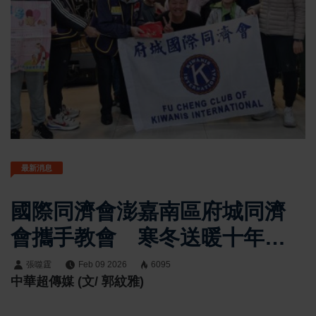
最新消息
國際同濟會澎嘉南區府城同濟
會攜手教會 寒冬送暖十年不
間斷關懷臺南弱勢家庭兒童
張噬霆
Feb 09 2026
6095
中華超傳媒 (文/ 郭紋雅)