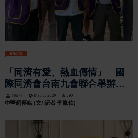
最新消息
「同濟有愛、熱血傳情」 國
際同濟會台南九會聯合舉辦大
型捐血活動
郭紋雅
May 13 2026
896
中華超傳媒 (文/ 記者 李豫伯)