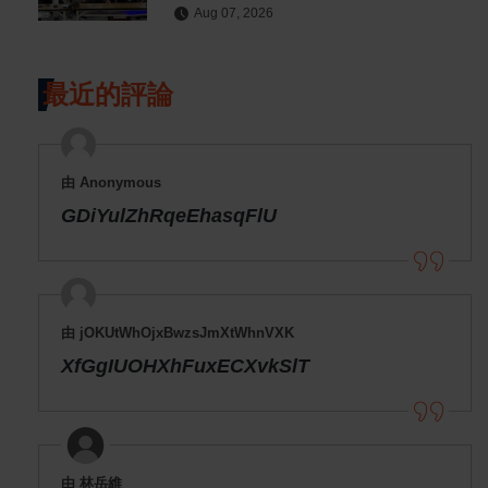
Aug 07, 2026
最近的評論
由 Anonymous
GDiYulZhRqeEhasqFlU
由 jOKUtWhOjxBwzsJmXtWhnVXK
XfGgIUOHXhFuxECXvkSlT
由 林岳維