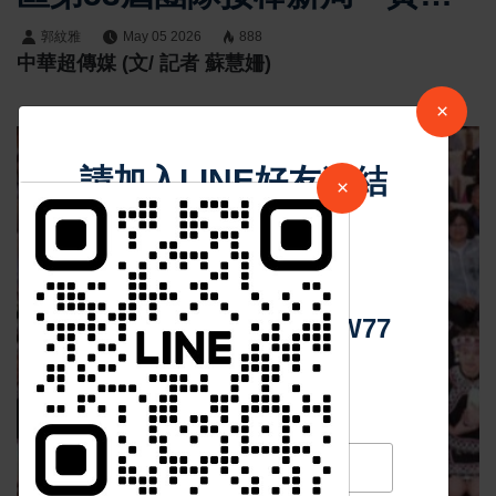
哲當選主席張文池任候任主席
郭紋雅
May 05 2026
888
中華超傳媒 (文/ 記者 蘇慧姍)
×
請加入LINE好友連結
×
中 華 超 傳 媒
Https://reurl.cc/adqW77