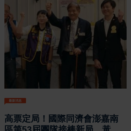
最新消息
高票定局！國際同濟會澎嘉南
區第53屆團隊接棒新局 黃峻