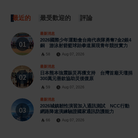
最近的
最受歡迎的
評論
最新消息
2026國際少年運動會台南代表隊勇奪7金2銀4
銅 游泳射箭籃球跆拳道展現青年競技實力
58
Aug 07, 2026
最新消息
日本熊本強震賑災再獲支持 台灣首廟天壇捐
300萬元善款協助災後復原
59
Aug 07, 2026
最新消息
2026城鎮韌性演習加入通訊測試 NCC行動
網路降速演練驗證國家通訊防護能力
66
Aug 07, 2026