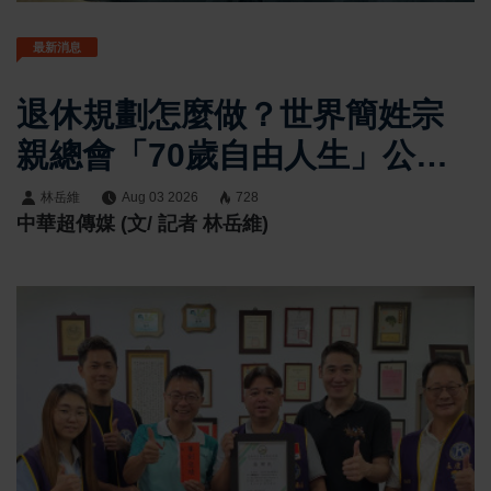
最新消息
退休規劃怎麼做？世界簡姓宗
親總會「70歲自由人生」公益
論壇邀跨界嘉賓交流
林岳維
Aug 03 2026
728
中華超傳媒 (文/ 記者 林岳維)