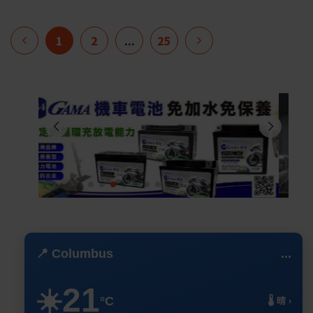
1
2
...
25
📍 Columbus
...
21
☀️
°C
🌡️ 晴 ›