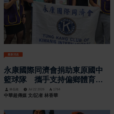
最新消息
永康國際同濟會捐助東原國中
籃球隊 攜手支持偏鄉體育教
育發展
林岳維
Jul 22 2026
1764
中華超傳媒 文/記者 林香華