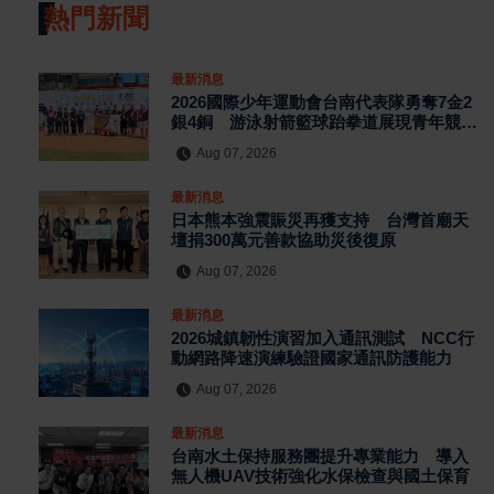
熱門新聞
最新消息
2026國際少年運動會台南代表隊勇奪7金2
銀4銅 游泳射箭籃球跆拳道展現青年競技
實力
Aug 07, 2026
最新消息
日本熊本強震賑災再獲支持 台灣首廟天
壇捐300萬元善款協助災後復原
Aug 07, 2026
最新消息
2026城鎮韌性演習加入通訊測試 NCC行
動網路降速演練驗證國家通訊防護能力
Aug 07, 2026
最新消息
台南水土保持服務團提升專業能力 導入
無人機UAV技術強化水保檢查與國土保育