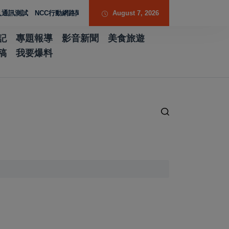
 NCC行動網路降速演練驗證國家通訊防護能力
August 7, 2026
台南水土保持服務團提升專業
記
專題報導
影音新聞
美食旅遊
稿
我要爆料