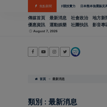
銀4銅 游泳射箭籃球跆拳道展現青年競技實力
焦點新聞
日本熊本強震賑災再獲支持 台
傳媒首頁
最新消息
社會政治
地方新
優惠資訊
運動娛樂
社團快訊
影音專
August 7, 2026
首頁
最新消息
類別 : 最新消息