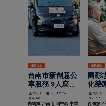
最新消息
最新消息
台南市新創意公
國彰
車服務 9人座小
化榮
巴 9路公車試辦
糕傳
劉光澤
Oct 11 2024
劉光澤
33435
32735
開進安南區
彪網媒/台南 新聞中心 中華
視傳媒／