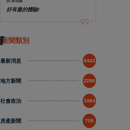
由 林岳維
好有趣的體驗!
新聞類別
最新消息
6443
地方新聞
2266
社會政治
1064
房產新聞
705