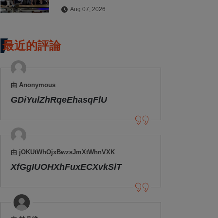
水保檢查與國土保育
Aug 07, 2026
最近的評論
由 Anonymous
GDiYulZhRqeEhasqFlU
由 jOKUtWhOjxBwzsJmXtWhnVXK
XfGgIUOHXhFuxECXvkSlT