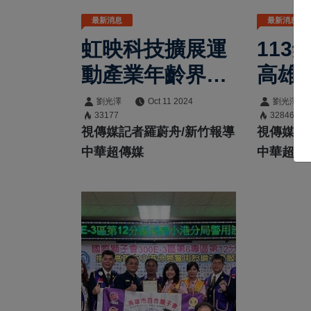
最新消息
最新消息
虹映科技擴展運
113
動產業年齡界
高雄
限
區重
劉光澤
Oct 11 2024
劉光澤
33177
32846
「JoiiSports
歡活
視傳媒記者羅蔚舟/新竹報導
視傳媒記
App」壯世代賦
中華超傳媒
中華超傳
能訓練促進健康
新世代！