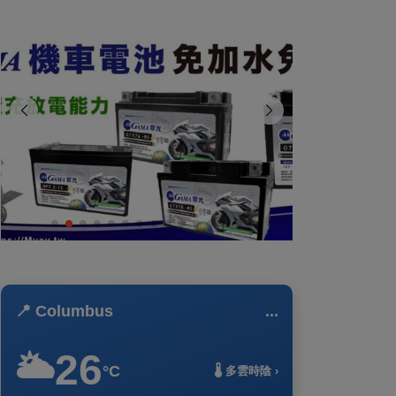
📍 Columbus
...
26
🌥️
°C
🌡️ 多雲時陰 ›