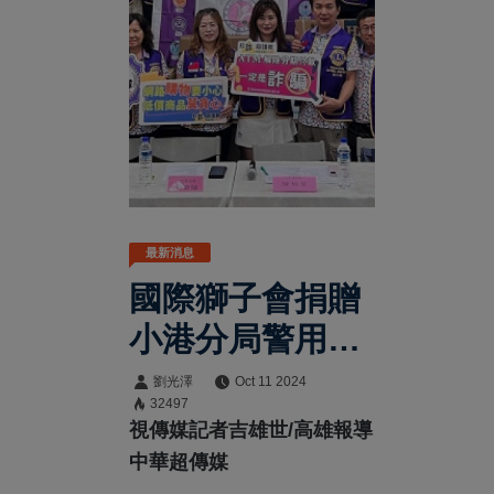
最新消息
國際獅子會捐贈
小港分局警用裝
備 提升員警工作
劉光澤
Oct 11 2024
32497
效能共同守護治
視傳媒記者吉雄世/高雄報導
安
中華超傳媒