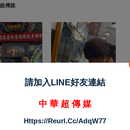
縣智慧農業大學
華超傳媒
正式開課!
請加入LINE好友連結
中 華 超 傳 媒
Https://reurl.cc/adqW77