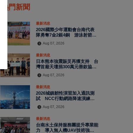
熱門新聞
最新消息
2026國際少年運動會台南代表
隊勇奪7金2銀4銅 游泳射箭籃
球跆拳道展現青年競技實力
Aug 07, 2026
最新消息
日本熊本強震賑災再獲支持 台
灣首廟天壇捐300萬元善款協助
災後復原
Aug 07, 2026
最新消息
2026城鎮韌性演習加入通訊測
試 NCC行動網路降速演練驗
證國家通訊防護能力
Aug 07, 2026
最新消息
台南水土保持服務團提升專業能
力 導入無人機UAV技術強化