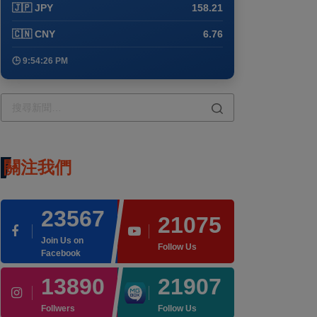
🇯🇵 JPY
158.21
🇨🇳 CNY
6.76
🕒 9:54:26 PM
關注我們
23567
21075
Join Us on
Follow Us
Facebook
13890
21907
Follwers
Follow Us