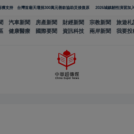
灣首廟天壇捐300萬元善款協助災後復原
2026城鎮韌性演習加入通訊測試
聞
汽車新聞
房產新聞
財經新聞
宗教新聞
旅遊札
區
健康醫療
國際要聞
資訊科技
兩岸新聞
我要投