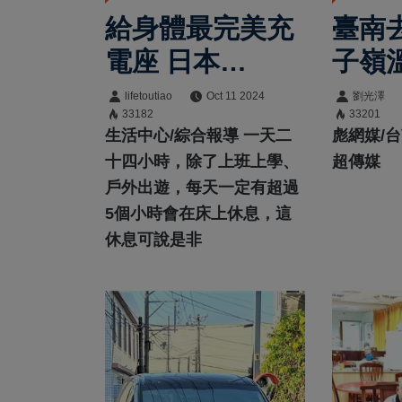
給身體最完美充
臺南
電座 日本
子嶺
「NELL奈爾樂
主題
lifetoutiao
Oct 11 2024
劉光澤
33182
33201
眠床墊」
登場
生活中心/綜合報導 一天二
彪網媒/台
十四小時，除了上班上學、
超傳媒
戶外出遊，每天一定有超過
5個小時會在床上休息，這
休息可說是非