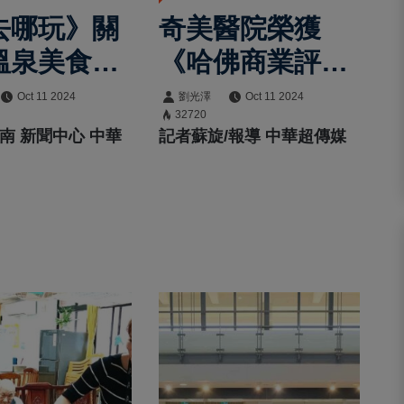
去哪玩》關
奇美醫院榮獲
溫泉美食節
《哈佛商業評
週活動即將
論》數位轉型鼎
Oct 11 2024
劉光澤
Oct 11 2024
32720
革獎兩項大獎
南 新聞中心 中華
記者蘇旋/報導 中華超傳媒