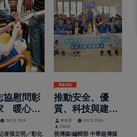
最新消息
志協慰問彰
推動安全、優
家 暖心蛋
質、科技與建立
遞重陽關懷
品牌行銷的農
Oct 11 2024
劉光澤
Oct 11 2024
33018
業 第五屆雲林
記者張立明／彰化
視傳媒/編輯部 中華超傳媒