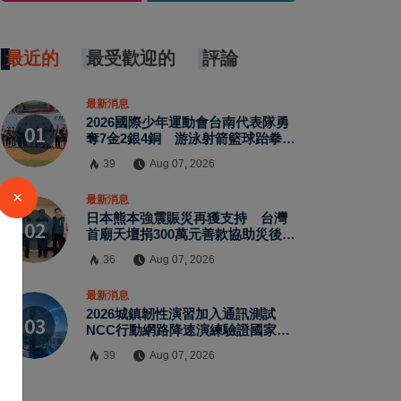
最近的
最受歡迎的
評論
最新消息
2026國際少年運動會台南代表隊勇
奪7金2銀4銅 游泳射箭籃球跆拳道
展現青年競技實力
39
Aug 07, 2026
×
最新消息
日本熊本強震賑災再獲支持 台灣
首廟天壇捐300萬元善款協助災後復
原
36
Aug 07, 2026
最新消息
2026城鎮韌性演習加入通訊測試
NCC行動網路降速演練驗證國家通
訊防護能力
39
Aug 07, 2026