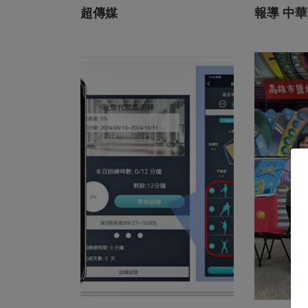
超傳媒
報導 中