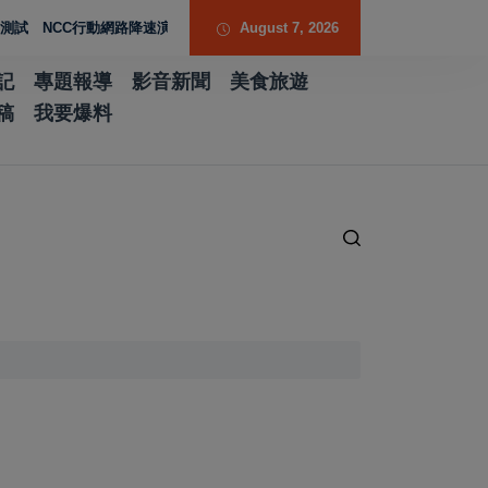
CC行動網路降速演練驗證國家通訊防護能力
August 7, 2026
台南水土保持服務團提升專業能
記
專題報導
影音新聞
美食旅遊
稿
我要爆料