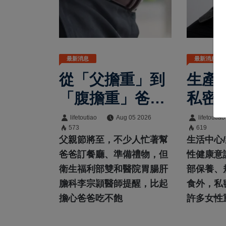
最新消息
最新消息
從「父擔重」到
生產
「腹擔重」爸爸
私密
肚恐暗藏中年男
變？
lifetoutiao
Aug 05 2026
lifetoutiao
573
619
性健康危機
提醒
父親節將至，不少人忙著幫
生活中心
有助
爸爸訂餐廳、準備禮物，但
性健康意
衛生福利部雙和醫院胃腸肝
部保養、
況
膽科李宗頴醫師提醒，比起
食外，私
擔心爸爸吃不飽
許多女性