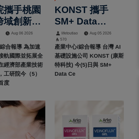
院攜手桃園
KONST 攜手
跨域創新平
SM+ Data
共拓全球商機
Centers、LG
Aug 06 2026
lifetoutiao
Aug 05 2026
570
Sinar Mas 簽署
/綜合報導 為加速
產業中心/綜合報導 台灣 AI
SMX01資料中心
接軌國際並拓展全
基礎設施公司 KONST (康斯
在經濟部產業技術
特科技) 今(5)日與 SM+
合作協議 算力版
，工研院今（5）
Data Ce
圖正式跨足東南
首度
亞