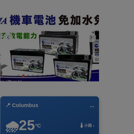
📍 Columbus
...
25
🌧️
°C
🌡️ 小雨 ›