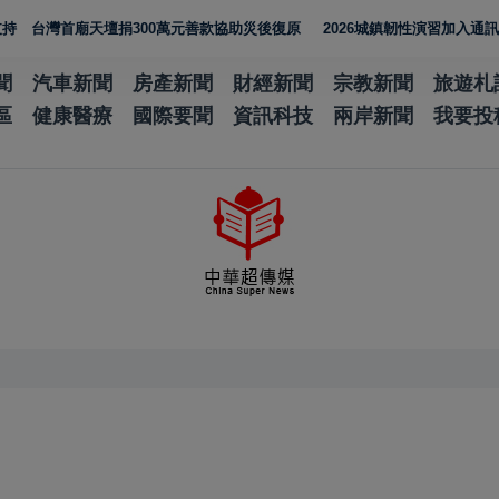
廟天壇捐300萬元善款協助災後復原
2026城鎮韌性演習加入通訊測試 N
聞
汽車新聞
房產新聞
財經新聞
宗教新聞
旅遊札
區
健康醫療
國際要聞
資訊科技
兩岸新聞
我要投