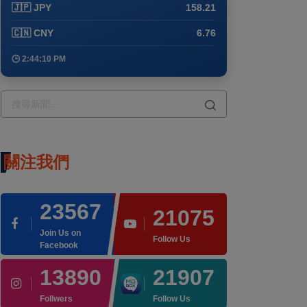
🇯🇵 JPY
158.21
🇨🇳 CNY
6.76
🕒 2:44:10 PM
關注我們
23567
21075
Join Us on
Follow Us
Facebook
13890
21907
Follwers
Follow Us