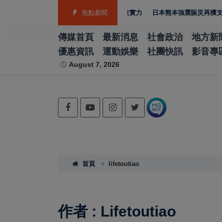
銅 游泳射箭籃球跆拳道展現青年競技實力
焦點新聞
日本熊本強震賑災再獲支持 台灣首
傳媒首頁
最新消息
社會政治
地方新
優惠資訊
運動娛樂
社團快訊
影音專
August 7, 2026
首頁
lifetoutiao
作者 : Lifetoutiao