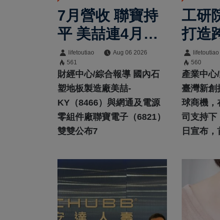
7月營收 聯寶持
工研
平 美喆連4月成
打造
長
台 
lifetoutiao
Aug 06 2026
lifetoutiao
561
560
財經中心/綜合報導 國內石
產業中心
塑地板製造廠美喆-
臺灣新創
KY（8466）與網通及電源
球商機，
零組件廠聯寶電子（6821）
司支持下
雙雙公布7
日宣布，