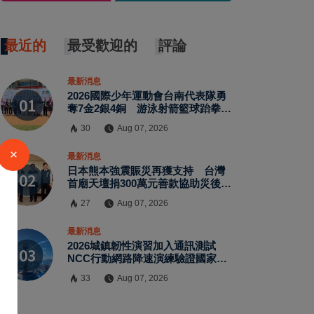
最近的
最受歡迎的
評論
最新消息
2026國際少年運動會台南代表隊勇
奪7金2銀4銅 游泳射箭籃球跆拳道
展現青年競技實力
30
Aug 07, 2026
×
最新消息
日本熊本強震賑災再獲支持 台灣
首廟天壇捐300萬元善款協助災後復
原
27
Aug 07, 2026
最新消息
2026城鎮韌性演習加入通訊測試
NCC行動網路降速演練驗證國家通
訊防護能力
33
Aug 07, 2026