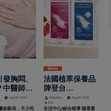
最新消息
引發胸悶、
法國植萃保養品
？中醫師解
牌登台
季養心指南
VEINOFLUX帶
Aug 05 2026
lifetoutiao
Aug 05 2026
615
常照護
來夏日腿部保養
屢創新高，不少民
生活中心/綜合報導 隨著夏