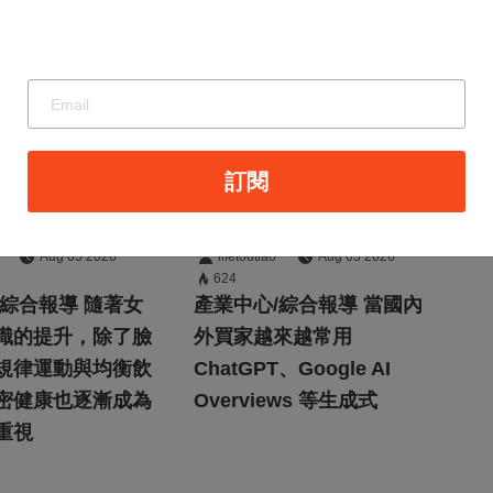
最新消息
、年齡增長
里德科訊進駐台
訂閱
處一定會改
中 協助製造業AI
婦產科醫師
搜尋優化GEO數
Aug 05 2026
lifetoutiao
Aug 05 2026
624
：定期評估
位缺口
/綜合報導 隨著女
產業中心/綜合報導 當國內
了解自身狀
識的提升，除了臉
外買家越來越常用
規律運動與均衡飲
ChatGPT、Google AI
密健康也逐漸成為
Overviews 等生成式
重視