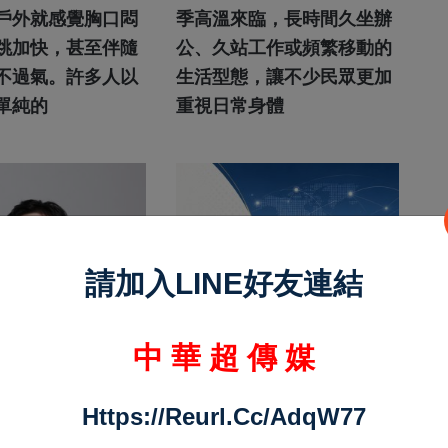
新趨勢
戶外就感覺胸口悶
季高溫來臨，長時間久坐辦
跳加快，甚至伴隨
公、久站工作或頻繁移動的
不過氣。許多人以
生活型態，讓不少民眾更加
單純的
重視日常身體
請加入LINE好友連結
中 華 超 傳 媒
Https://reurl.cc/adqW77