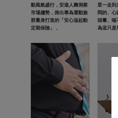
民運動安全
動風氣盛行，安達人壽洞察
眾一走到
市場趨勢，推出專為運動族
悶的、心
群量身打造的「安心溢起動
頭暈、喘
定期保險」，
為這只是