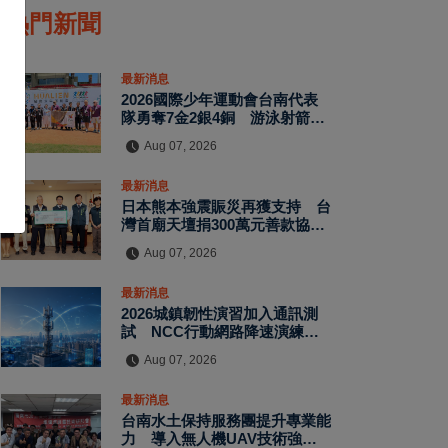
熱門新聞
最新消息
2026國際少年運動會台南代表
隊勇奪7金2銀4銅 游泳射箭籃
球跆拳道展現青年競技實力
Aug 07, 2026
最新消息
日本熊本強震賑災再獲支持 台
灣首廟天壇捐300萬元善款協助
災後復原
Aug 07, 2026
最新消息
2026城鎮韌性演習加入通訊測
試 NCC行動網路降速演練驗
證國家通訊防護能力
Aug 07, 2026
最新消息
台南水土保持服務團提升專業能
力 導入無人機UAV技術強化