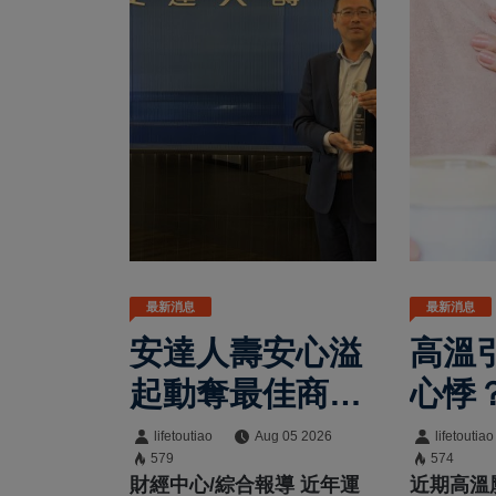
最新消息
最新消息
安達人壽安心溢
高溫
起動奪最佳商品
心悸
創意獎 掌握健康
析夏
lifetoutiao
Aug 05 2026
lifetoutiao
579
574
生活趨勢 守護全
與日
財經中心/綜合報導 近年運
近期高溫