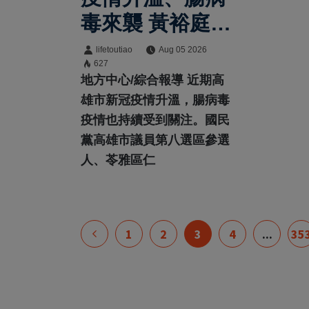
毒來襲 黃裕庭籲
前金新興苓雅鄉
lifetoutiao
Aug 05 2026
627
親提高警覺守護
地方中心/綜合報導 近期高
健康
雄市新冠疫情升溫，腸病毒
疫情也持續受到關注。國民
黨高雄市議員第八選區參選
人、苓雅區仁
1
2
3
4
...
35