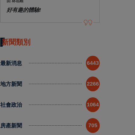
由 林岳維
好有趣的體驗!
新聞類別
最新消息
6443
地方新聞
2266
社會政治
1064
房產新聞
705