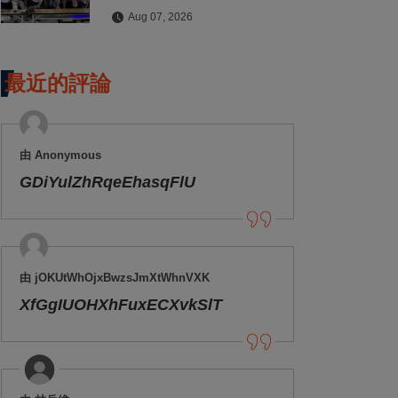
水保檢查與國土保育
Aug 07, 2026
最近的評論
由 Anonymous
GDiYulZhRqeEhasqFlU
由 jOKUtWhOjxBwzsJmXtWhnVXK
XfGgIUOHXhFuxECXvkSlT