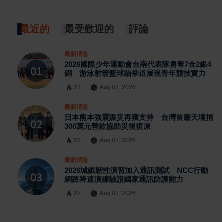
最近的
最受歡迎的
評論
最新消息
2026國際少年運動會台南代表隊勇奪7金2銀4
銅 游泳射箭籃球跆拳道展現青年競技實力
23
Aug 07, 2026
最新消息
日本熊本強震賑災再獲支持 台灣首廟天壇捐
300萬元善款協助災後復原
23
Aug 07, 2026
最新消息
2026城鎮韌性演習加入通訊測試 NCC行動
網路降速演練驗證國家通訊防護能力
27
Aug 07, 2026