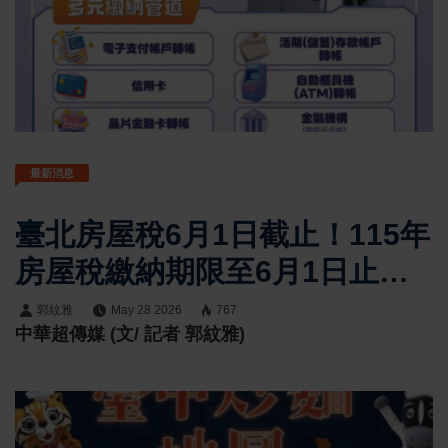
最新消息
臺北房屋稅6月1日截止！115年
房屋稅繳納期限至6月1日止
稅捐處提醒民眾如期繳納避免
郭紋雅
May 28 2026
767
中華超傳媒 (文/ 記者 郭紋雅)
滯納金