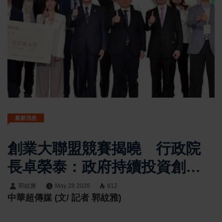
最新消息
創業大聯盟競賽揭曉 行政院
長卓榮泰：政府持續投資創新
創業 打造臺灣新創生態系
郭紋雅
May 28 2026
812
中華超傳媒 (文/ 記者 郭紋雅)