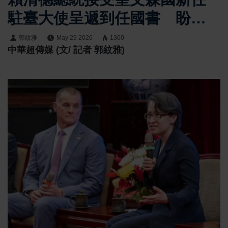
駐臺大使呈遞到任國書 盼深
化臺聖合作實現互惠共榮
郭紋雅
May 29 2026
1360
中華超傳媒 (文/ 記者 郭紋雅)