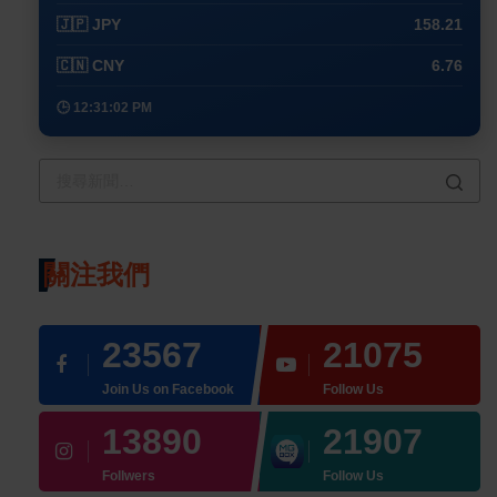
🇯🇵 JPY
158.21
🇨🇳 CNY
6.76
🕒 12:31:02 PM
關注我們
23567
21075
Join Us on Facebook
Follow Us
13890
21907
Follwers
Follow Us