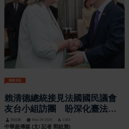
最新消息
賴清德總統接見法國國民議會
友台小組訪團 盼深化臺法戰
略夥伴關係打造繁榮未來
郭紋雅
May 29 2026
1383
中華超傳媒 (文/ 記者 郭紋雅)