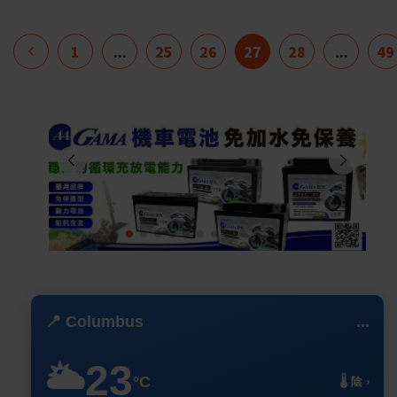
1
...
25
26
27
28
...
49
📍 Columbus
...
23
🌥️
°C
🌡️ 陰 ›