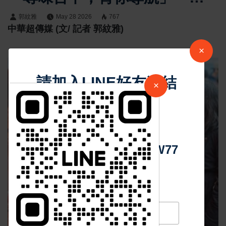
大主題帶民眾探索巷弄美味
郭紋雅
May 28 2026
767
中華超傳媒 (文/ 記者 郭紋雅)
×
請加入LINE好友連結
×
中 華 超 傳 媒
Https://reurl.cc/adqW77