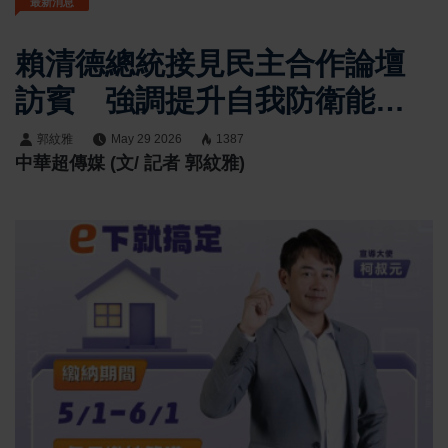
最新消息
賴清德總統接見民主合作論壇
訪賓 強調提升自我防衛能
力 打造印太民主堡壘
郭紋雅
May 29 2026
1387
中華超傳媒 (文/ 記者 郭紋雅)