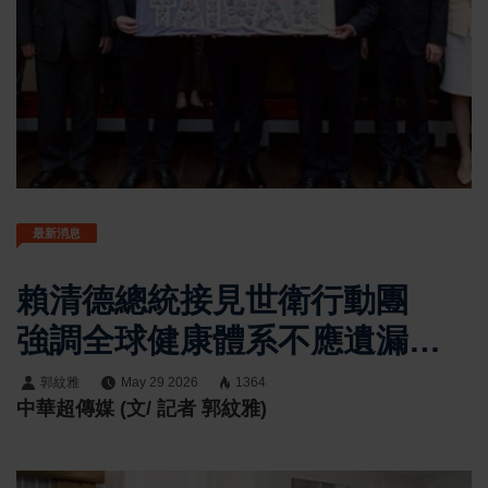
最新消息
賴清德總統接見世衛行動團
強調全球健康體系不應遺漏臺
灣 盼攜手守護全人類健康福
郭紋雅
May 29 2026
1364
中華超傳媒 (文/ 記者 郭紋雅)
祉