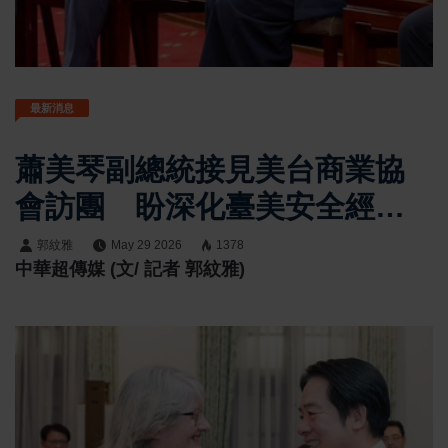
最新消息
蕭美琴副總統接見美台商業協
會訪團 盼深化臺美安全經貿
與科技合作
郭紋雅
May 29 2026
1378
中華超傳媒 (文/ 記者 郭紋雅)