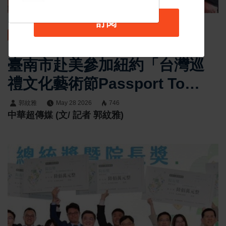
訂閱
最新消息
臺南市赴美參加紐約「台灣巡
禮文化藝術節Passport To
Taiwan」 月老文化成國際觀
郭紋雅
May 28 2026
746
中華超傳媒 (文/ 記者 郭紋雅)
光亮點