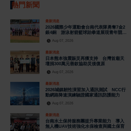
熱門新聞
最新消息
2026國際少年運動會台南代表隊勇奪7金2
銀4銅 游泳射箭籃球跆拳道展現青年競技
實力
Aug 07, 2026
最新消息
日本熊本強震賑災再獲支持 台灣首廟天
壇捐300萬元善款協助災後復原
Aug 07, 2026
最新消息
2026城鎮韌性演習加入通訊測試 NCC行
動網路降速演練驗證國家通訊防護能力
Aug 07, 2026
最新消息
台南水土保持服務團提升專業能力 導入
無人機UAV技術強化水保檢查與國土保育