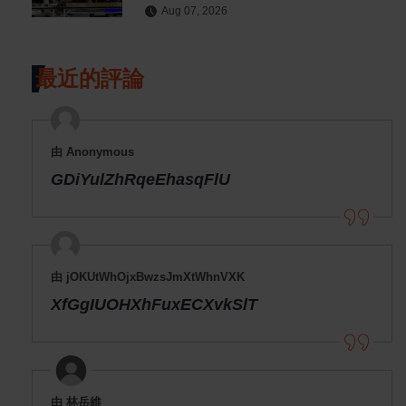
Aug 07, 2026
最近的評論
由 Anonymous
GDiYulZhRqeEhasqFlU
由 jOKUtWhOjxBwzsJmXtWhnVXK
XfGgIUOHXhFuxECXvkSlT
由 林岳維