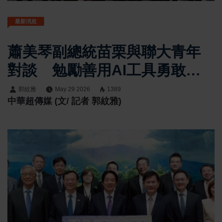
最新消息
蕭美琴副總統苗栗與聯大青年
對談 勉勵善用AI工具勇敢迎
向未來
郭紋雅
May 29 2026
1389
中華超傳媒 (文/ 記者 郭紋雅)