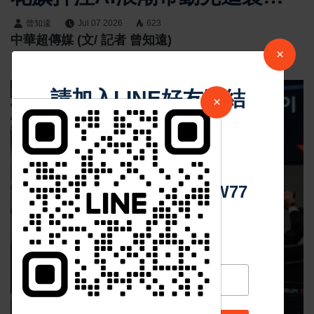
長線成長
曾知遠
Jul 07 2026
623
中華超傳媒 (文/ 記者 曾知遠)
×
請加入LINE好友連結
×
中 華 超 傳 媒
Https://reurl.cc/adqW77