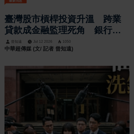
最新消息
臺灣股市槓桿投資升溫 跨業
貸款成金融監理死角 銀行、
證券、保險授信資訊斷層引關
曾知遠
Jul 12 2026
1050
中華超傳媒 (文/ 記者 曾知遠)
注