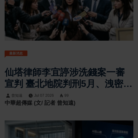
最新消息
仙塔律師李宜諪涉洗錢案一審
宣判 臺北地院判刑5月、洩密罪
部分獲判無罪
曾知遠
Jul 07 2026
99
中華超傳媒 (文/ 記者 曾知遠)