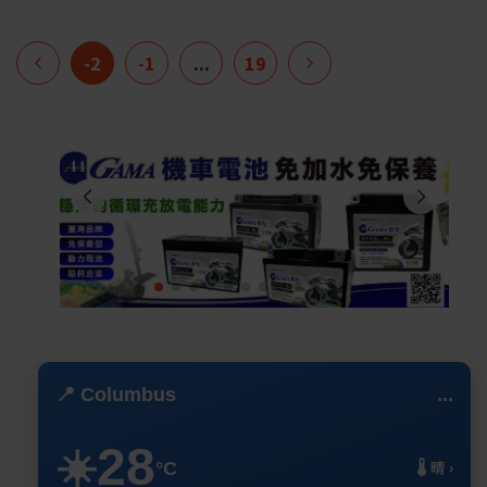
-2
-1
...
19
📍 Columbus
...
28
☀️
°C
🌡️ 晴 ›