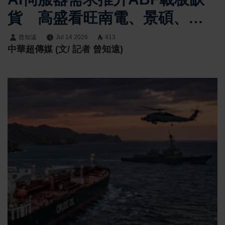
貨 高盛看旺南電、景碩、欣
興與臻鼎至2028年
曾知遠
Jul 14 2026
413
中華超傳媒 (文/ 記者 曾知遠)