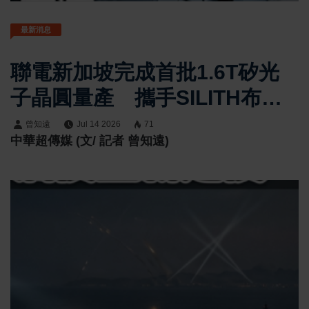
最新消息
聯電新加坡完成首批1.6T矽光
子晶圓量產 攜手SILITH布局
AI光互連市場
曾知遠
Jul 14 2026
71
中華超傳媒 (文/ 記者 曾知遠)