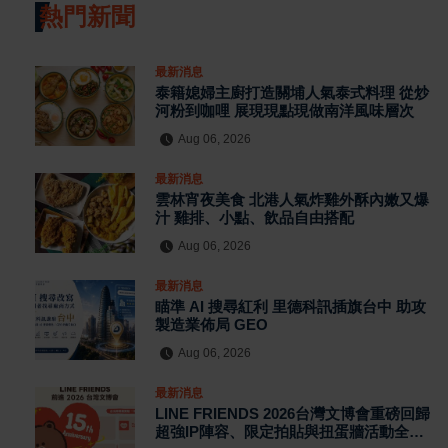
熱門新聞
最新消息
泰籍媳婦主廚打造關埔人氣泰式料理 從炒
河粉到咖哩 展現現點現做南洋風味層次
Aug 06, 2026
最新消息
雲林宵夜美食 北港人氣炸雞外酥內嫩又爆
汁 雞排、小點、飲品自由搭配
Aug 06, 2026
最新消息
瞄準 AI 搜尋紅利 里德科訊插旗台中 助攻
製造業佈局 GEO
Aug 06, 2026
最新消息
LINE FRIENDS 2026台灣文博會重磅回歸
超強IP陣容、限定拍貼與扭蛋牆活動全公