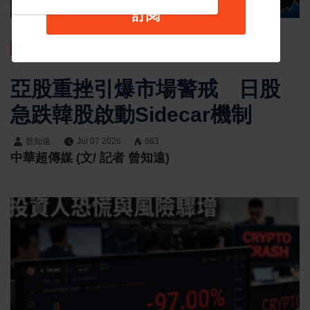
訂閱
最新消息
亞股重挫引爆市場警戒 日股
急跌韓股啟動Sidecar機制
曾知遠
Jul 07 2026
663
中華超傳媒 (文/ 記者 曾知遠)