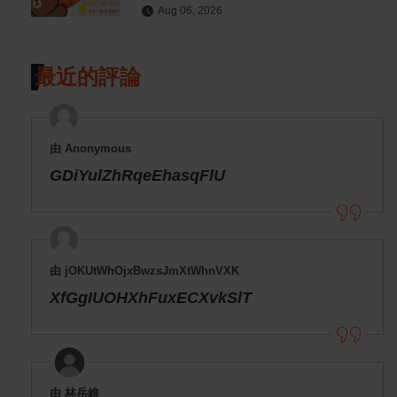
開
Aug 06, 2026
最近的評論
由 Anonymous
GDiYulZhRqeEhasqFlU
由 jOKUtWhOjxBwzsJmXtWhnVXK
XfGgIUOHXhFuxECXvkSlT
由 林岳維