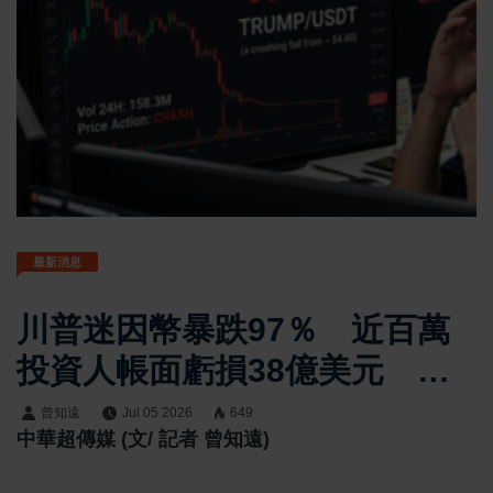
最新消息
川普迷因幣暴跌97％ 近百萬
投資人帳面虧損38億美元 加
密市場投機風險再受關注
曾知遠
Jul 05 2026
649
中華超傳媒 (文/ 記者 曾知遠)