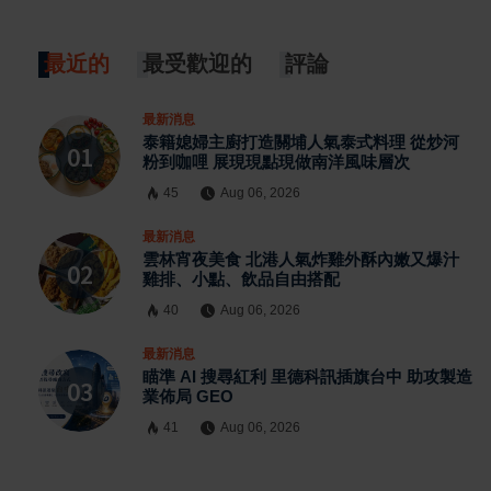
最近的
最受歡迎的
評論
最新消息
泰籍媳婦主廚打造關埔人氣泰式料理 從炒河
粉到咖哩 展現現點現做南洋風味層次
45
Aug 06, 2026
最新消息
雲林宵夜美食 北港人氣炸雞外酥內嫩又爆汁
雞排、小點、飲品自由搭配
40
Aug 06, 2026
最新消息
瞄準 AI 搜尋紅利 里德科訊插旗台中 助攻製造
業佈局 GEO
41
Aug 06, 2026