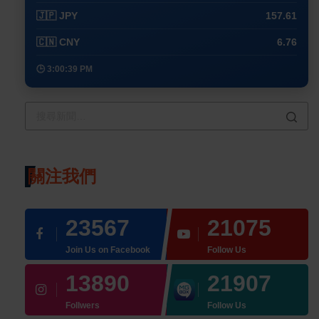
🇯🇵 JPY
157.61
🇨🇳 CNY
6.76
🕒 3:00:39 PM
關注我們
23567
21075
Join Us on Facebook
Follow Us
13890
21907
Follwers
Follow Us