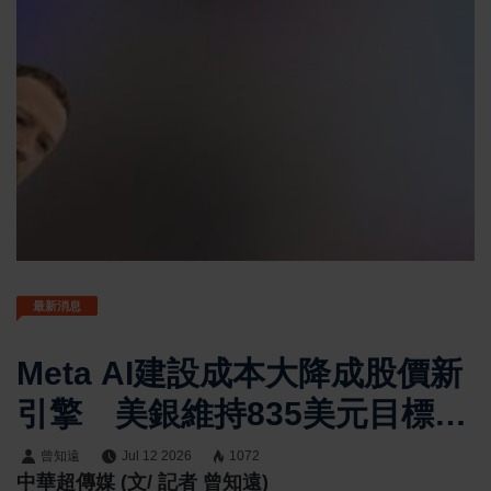
最新消息
Meta AI建設成本大降成股價新
引擎 美銀維持835美元目標
價、台積電供應鏈受關注
曾知遠
Jul 12 2026
1072
中華超傳媒 (文/ 記者 曾知遠)