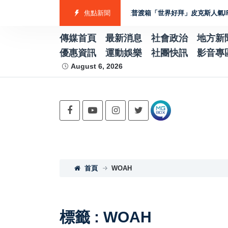
身京成電鐵Skyliner
全家超狂普渡箱「世界好拜」皮克斯人氣IP加持 
焦點新聞
傳媒首頁
最新消息
社會政治
地方新
優惠資訊
運動娛樂
社團快訊
影音專
August 6, 2026
首頁
WOAH
標籤 : WOAH