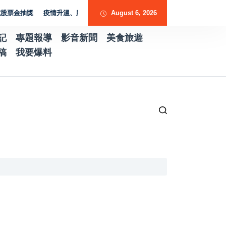
抽獎
疫情升溫、腸病毒來襲 黃裕庭籲前金新興苓雅鄉親提高警覺守護健康
August 6, 2026
記
專題報導
影音新聞
美食旅遊
稿
我要爆料