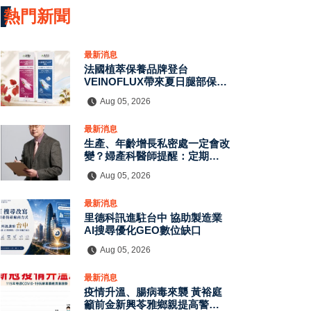
熱門新聞
最新消息
法國植萃保養品牌登台
VEINOFLUX帶來夏日腿部保養
新趨勢
Aug 05, 2026
最新消息
生產、年齡增長私密處一定會改
變？婦產科醫師提醒：定期評估
有助了解自身狀況
Aug 05, 2026
最新消息
里德科訊進駐台中 協助製造業
AI搜尋優化GEO數位缺口
Aug 05, 2026
最新消息
疫情升溫、腸病毒來襲 黃裕庭
籲前金新興苓雅鄉親提高警覺守