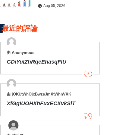
護健康
Aug 05, 2026
最近的評論
由 Anonymous
GDiYulZhRqeEhasqFlU
由 jOKUtWhOjxBwzsJmXtWhnVXK
XfGgIUOHXhFuxECXvkSlT