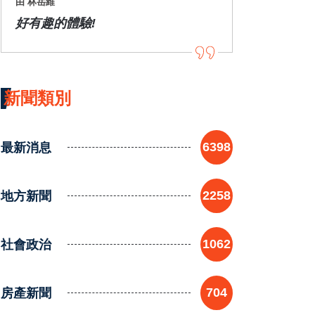
由 林岳維
好有趣的體驗!
新聞類別
最新消息
6398
地方新聞
2258
社會政治
1062
房產新聞
704