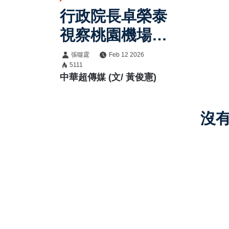
行政院長卓榮泰
視察桃園機場邊
境檢疫整備 強
張噬霆
Feb 12 2026
5111
調「層層守護、
中華超傳媒 (文/ 黃俊憲)
關關查驗」全力
防堵非洲豬瘟入
沒
侵、爭取重返非
疫區