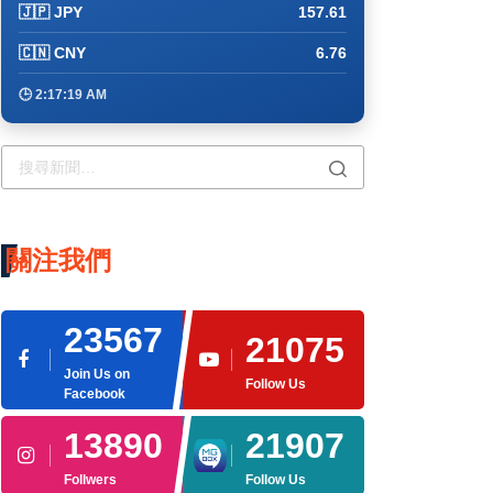
🇯🇵 JPY
157.61
🇨🇳 CNY
6.76
🕒 2:17:29 AM
關注我們
23567
21075
Join Us on
Follow Us
Facebook
13890
21907
Follwers
Follow Us