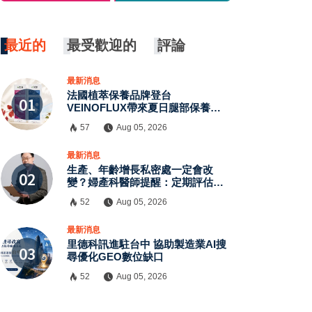
最近的
最受歡迎的
評論
最新消息
法國植萃保養品牌登台
VEINOFLUX帶來夏日腿部保養新
趨勢
57
Aug 05, 2026
×
最新消息
生產、年齡增長私密處一定會改
變？婦產科醫師提醒：定期評估有
助了解自身狀況
52
Aug 05, 2026
最新消息
里德科訊進駐台中 協助製造業AI搜
尋優化GEO數位缺口
52
Aug 05, 2026