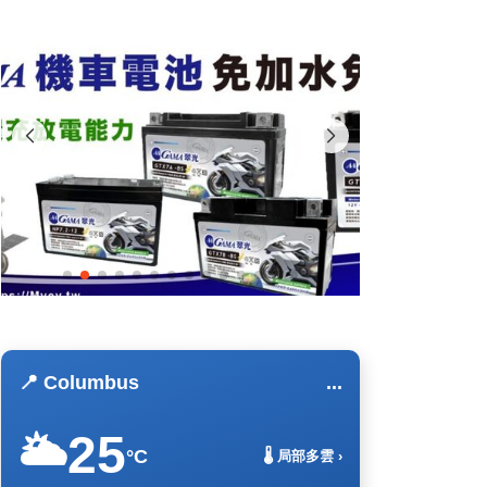
📍 Columbus
...
25
🌥️
°C
🌡️ 局部多雲 ›