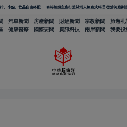
點、飲品自由搭配
泰籍媳婦主廚打造關埔人氣泰式料理 從炒河粉到咖哩 展
聞
汽車新聞
房產新聞
財經新聞
宗教新聞
旅遊札
區
健康醫療
國際要聞
資訊科技
兩岸新聞
我要投