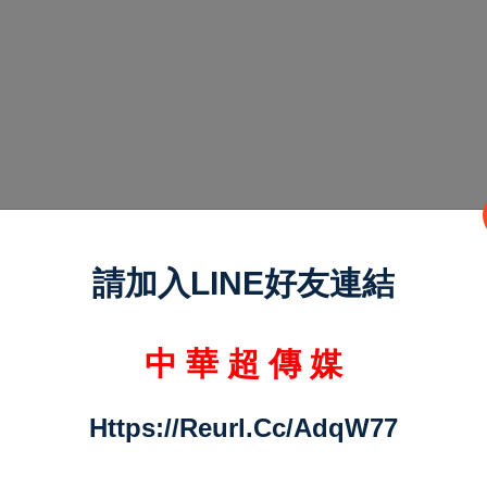
請加入LINE好友連結
中 華 超 傳 媒
Https://reurl.cc/adqW77