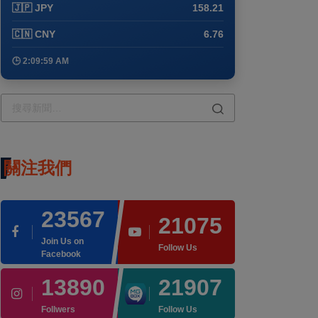
🇯🇵 JPY
158.21
🇨🇳 CNY
6.76
🕒 2:09:59 AM
關注我們
23567
21075
Join Us on
Follow Us
Facebook
13890
21907
Follwers
Follow Us