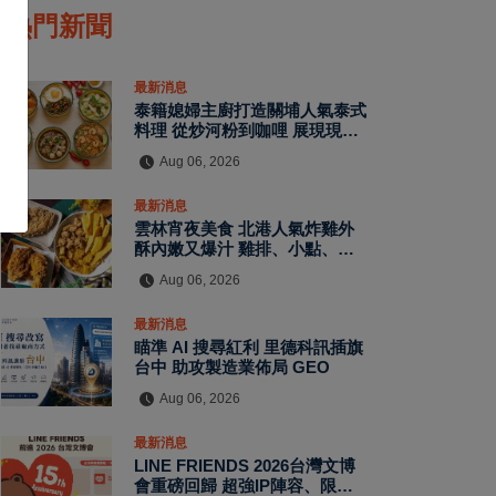
熱門新聞
最新消息
泰籍媳婦主廚打造關埔人氣泰式
料理 從炒河粉到咖哩 展現現點
現做南洋風味層次
Aug 06, 2026
最新消息
雲林宵夜美食 北港人氣炸雞外
酥內嫩又爆汁 雞排、小點、飲
品自由搭配
Aug 06, 2026
最新消息
瞄準 AI 搜尋紅利 里德科訊插旗
台中 助攻製造業佈局 GEO
Aug 06, 2026
最新消息
LINE FRIENDS 2026台灣文博
會重磅回歸 超強IP陣容、限定