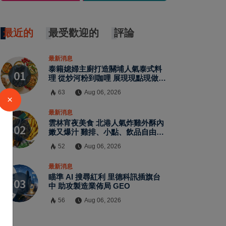
最近的
最受歡迎的
評論
最新消息
泰籍媳婦主廚打造關埔人氣泰式料
理 從炒河粉到咖哩 展現現點現做南
洋風味層次
63
Aug 06, 2026
×
最新消息
雲林宵夜美食 北港人氣炸雞外酥內
嫩又爆汁 雞排、小點、飲品自由搭
配
52
Aug 06, 2026
最新消息
瞄準 AI 搜尋紅利 里德科訊插旗台
中 助攻製造業佈局 GEO
56
Aug 06, 2026