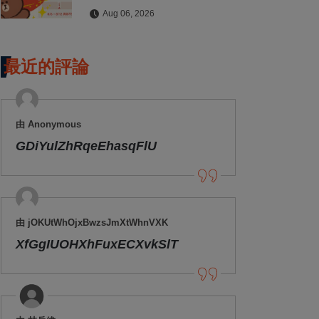
拍貼與扭蛋牆活動全公開
Aug 06, 2026
最近的評論
由 Anonymous
GDiYulZhRqeEhasqFlU
由 jOKUtWhOjxBwzsJmXtWhnVXK
XfGgIUOHXhFuxECXvkSlT