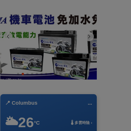
📍 Columbus
...
26
🌥️
°C
🌡️ 多雲時陰 ›