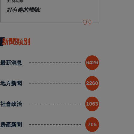
由 林岳維
好有趣的體驗!
新聞類別
最新消息
6426
地方新聞
2260
社會政治
1063
房產新聞
705