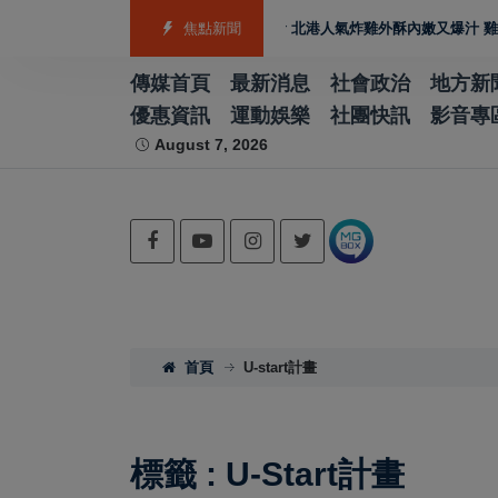
助攻製造業佈局 GEO
雲林宵夜美食 北港人氣炸雞外酥內嫩又爆汁 雞排、小
焦點新聞
傳媒首頁
最新消息
社會政治
地方新
優惠資訊
運動娛樂
社團快訊
影音專
August 7, 2026
首頁
U-start計畫
標籤 : U-Start計畫