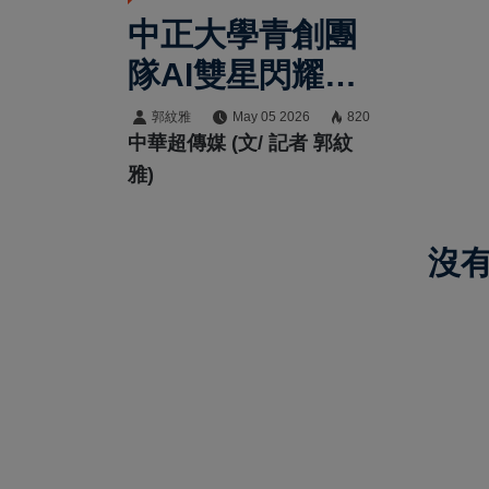
中正大學青創團
隊AI雙星閃耀！
勇奪教育部U-
郭紋雅
May 05 2026
820
中華超傳媒 (文/ 記者 郭紋
Start與創業實戰
雅)
86萬補助 嘉義
創新能量爆發
沒