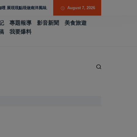
現現點現做南洋風味層次
歷史厚度 光影流動 胡焱榮用「石說新語」重構當代
August 7, 2026
記
專題報導
影音新聞
美食旅遊
稿
我要爆料