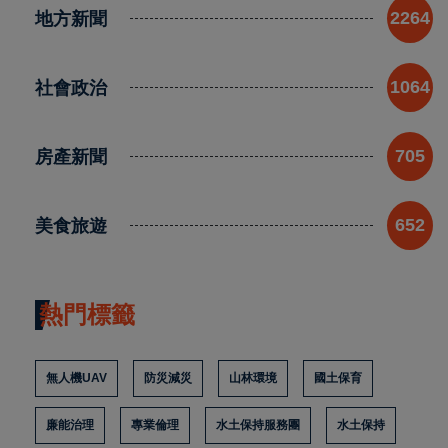
地方新聞
2264
社會政治
1064
房產新聞
705
美食旅遊
652
熱門標籤
無人機UAV
防災減災
山林環境
國土保育
廉能治理
專業倫理
水土保持服務團
水土保持