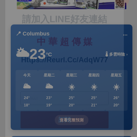
📍 Columbus
...
23
🌥️
°C
🌡️ 多雲時陰 ›
今天
星期二
星期三
星期四
星期五
🌥️
🌥️
☀️
☀️
☀️
24°
23°
25°
25°
26°
18°
19°
20°
21°
20°
查看完整預測