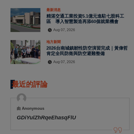
最新消息
精湛交通工業投資5.1億元進駐七股科工
區 導入智慧製造再添60個就業機會
Aug 07, 2026
地方新聞
2026台南城鎮韌性防空演習完成｜黃偉哲
肯定全民防衛與防空避難整備
Aug 07, 2026
最近的評論
由 Anonymous
GDiYulZhRqeEhasqFlU