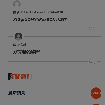
由 jOKUtWhOjxBwzsJmXtWhnVXK
XfGgIUOHXhFuxECXvkSlT
由 林岳維
好有趣的體驗!
新聞類別
最新消息
6440