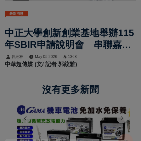
最新消息
中正大學創新創業基地舉辦115
年SBIR申請說明會 串聯嘉義
資源助攻中小企業研發補助
郭紋雅
May 05 2026
1368
中華超傳媒 (文/ 記者 郭紋雅)
沒有更多新聞