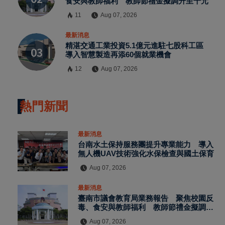
食安與教師福利 教師節禮金擬調升至千元
請加入LINE好友連結
11
Aug 07, 2026
最新消息
中 華 超 傳 媒
精湛交通工業投資5.1億元進駐七股科工區
導入智慧製造再添60個就業機會
12
Aug 07, 2026
Https://reurl.cc/adqW77
熱門新聞
最新消息
台南水土保持服務團提升專業能力 導入
無人機UAV技術強化水保檢查與國土保育
Aug 07, 2026
訂閱
最新消息
臺南市議會教育局業務報告 聚焦校園反
毒、食安與教師福利 教師節禮金擬調升
至千元
Aug 07, 2026