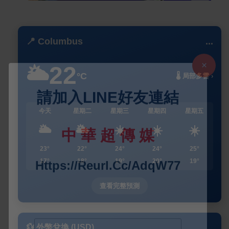
📍 Columbus
...
22
🌥️
°C
🌡️ 局部多雲 ›
今天
星期二
星期三
星期四
星期五
🌥️
🌥️
☀️
☀️
☀️
23°
22°
24°
24°
25°
17°
18°
19°
20°
19°
查看完整預測
💱 外幣兌換 (USD)