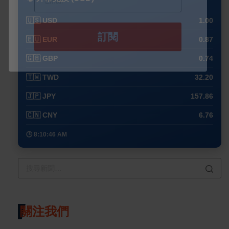
🇺🇸 USD
1.00
🇪🇺 EUR
0.87
🇬🇧 GBP
0.74
🇹🇼 TWD
32.20
🇯🇵 JPY
157.86
🇨🇳 CNY
6.76
🕒 8:10:56 AM
關注我們