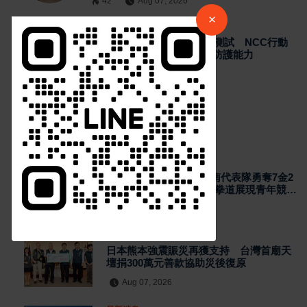
42
Aug 07, 2026
請加入LINE好友連結
×
最新消息
2026城鎮韌性演習加入通訊測試 NCC行動
網路降速演練驗證國家通訊防護能力
中 華 超 傳 媒
50
Aug 07, 2026
Https://reurl.cc/adqW77
熱門新聞
最新消息
2026國際少年運動會台南代表隊勇奪7金2
銀4銅 游泳射箭籃球跆拳道展現青年競技
實力
Aug 07, 2026
最新消息
訂閱
日本熊本強震賑災再獲支持 台灣首廟天
壇捐300萬元善款協助災後復原
Aug 07, 2026