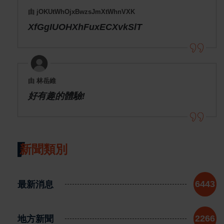
由 jOKUtWhOjxBwzsJmXtWhnVXK
XfGgIUOHXhFuxECXvkSlT
由 林岳維
好有趣的體驗!
新聞類別
最新消息
6443
地方新聞
2266