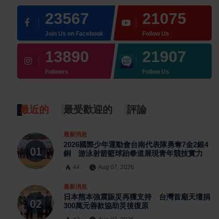
23567
21075
Join Us on Facebook
Follow Us
13890
21907
Follwers
Follow Us
最近的
最受歡迎的
評論
最新消息
2026國際少年運動會台南代表隊勇奪7金2銀4
銅 游泳射箭籃球跆拳道展現青年競技實力
44
Aug 07, 2026
最新消息
日本熊本強震賑災再獲支持 台灣首廟天壇捐
×
300萬元善款協助災後復原