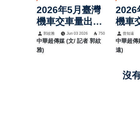
2026年5月臺灣
202
機車交車量出
機車
爐：總掛牌數
爐：
郭紋雅
Jun 03 2026
750
曾知遠
中華超傳媒 (文/ 記者 郭紋
中華超傳媒
61541輛，SYM
608
雅)
遠)
穩居市場龍頭寶
14
座，Kymco國民
SY
沒
車熱銷穩盤，
頭，K
Gogoro市占回
150
升至6.9%
Gog
至5.
機車
溫