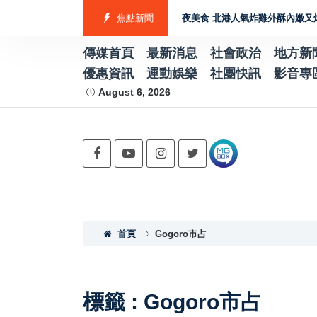
台中 助攻製造業佈局 GEO
雲林宵夜美食 北港人氣炸雞外酥內嫩又爆汁 雞
焦點新聞
傳媒首頁
最新消息
社會政治
地方新
優惠資訊
運動娛樂
社團快訊
影音專
August 6, 2026
首頁
Gogoro市占
標籤 : Gogoro市占