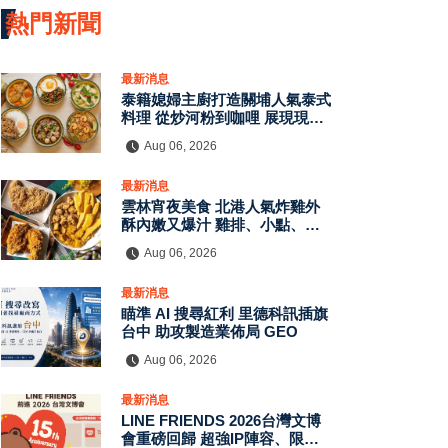
熱門新聞
最新消息
泰籍媳婦主廚打造關埔人氣泰式
料理 從炒河粉到咖哩 展現現點
現做南洋風味層次
Aug 06, 2026
最新消息
雲林宵夜美食 北港人氣炸雞外
酥內嫩又爆汁 雞排、小點、飲
品自由搭配
Aug 06, 2026
最新消息
瞄準 AI 搜尋紅利 里德科訊插旗
台中 助攻製造業佈局 GEO
Aug 06, 2026
最新消息
LINE FRIENDS 2026台灣文博
會重磅回歸 超強IP陣容、限定