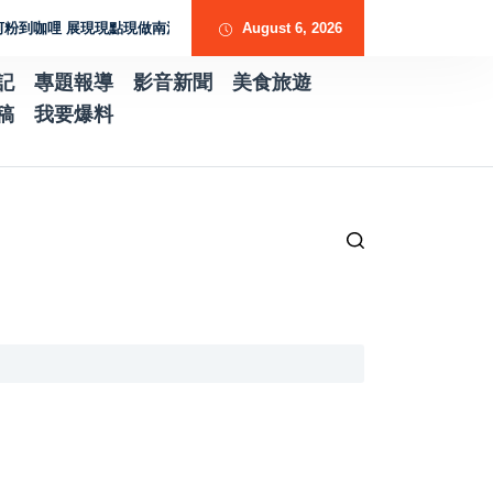
 展現現點現做南洋風味層次
歷史厚度 光影流動 胡焱榮用「石說新語」重
August 6, 2026
記
專題報導
影音新聞
美食旅遊
稿
我要爆料