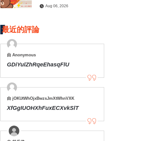
拍貼與扭蛋牆活動全公開
Aug 06, 2026
最近的評論
由 Anonymous
GDiYulZhRqeEhasqFlU
由 jOKUtWhOjxBwzsJmXtWhnVXK
XfGgIUOHXhFuxECXvkSlT