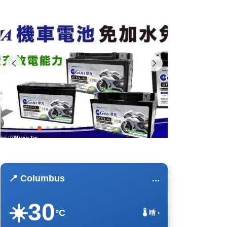
📍 Columbus
...
30
☀️
°C
🌡️ 晴 ›