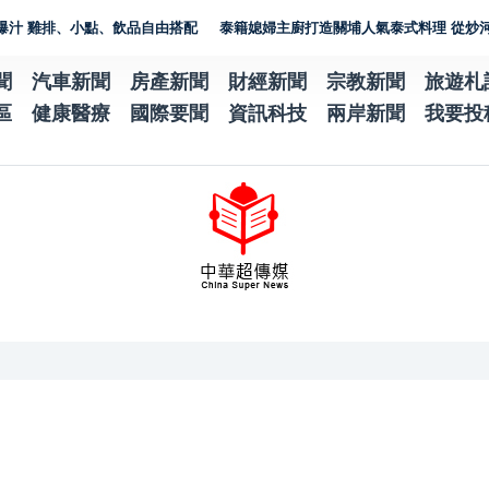
排、小點、飲品自由搭配
泰籍媳婦主廚打造關埔人氣泰式料理 從炒河粉到咖哩
聞
汽車新聞
房產新聞
財經新聞
宗教新聞
旅遊札
區
健康醫療
國際要聞
資訊科技
兩岸新聞
我要投