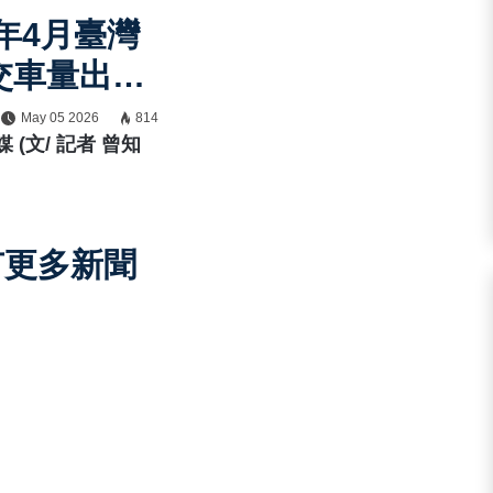
6年4月臺灣
交車量出
總掛牌數
May 05 2026
814
 (文/ 記者 曾知
49輛，年增
%買氣回溫，
M穩居市場龍
有更多新聞
ymco K1
熱銷奪冠，
oro市占升
12%，臺灣
市場競爭升