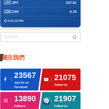
🇯🇵 JPY
157.61
🇨🇳 CNY
6.76
🕒 5:01:45 PM
關注我們
23567
21075
Join Us on
Follow Us
Facebook
13890
21907
Follwers
Follow Us