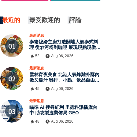
最近的
最受歡迎的
評論
最新消息
泰籍媳婦主廚打造關埔人氣泰式料
理 從炒河粉到咖哩 展現現點現做南
洋風味層次
52
Aug 06, 2026
×
最新消息
雲林宵夜美食 北港人氣炸雞外酥內
嫩又爆汁 雞排、小點、飲品自由搭
配
45
Aug 06, 2026
最新消息
瞄準 AI 搜尋紅利 里德科訊插旗台
中 助攻製造業佈局 GEO
48
Aug 06, 2026