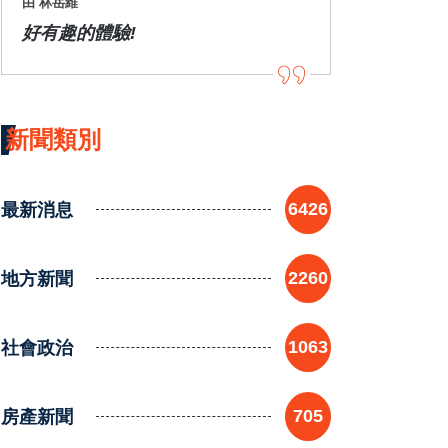
由 林岳維
好有趣的體驗!
新聞類別
最新消息
6426
地方新聞
2260
社會政治
1063
房產新聞
705