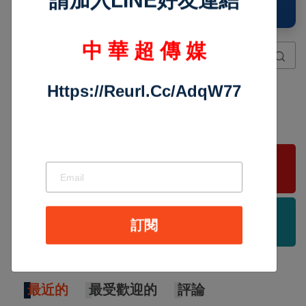
🕒 11:16:14 PM
關注我們
23567
21075
×
Join Us on Facebook
Follow Us
13890
21907
請加入LINE好友連結
Follwers
Follow Us
中 華 超 傳 媒
最近的
最受歡迎的
評論