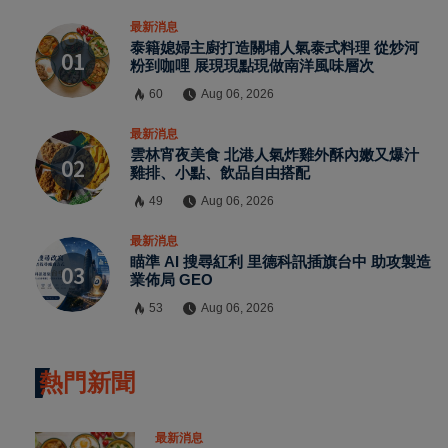
Https://reurl.cc/adqW77
最新消息
泰籍媳婦主廚打造關埔人氣泰式料理 從炒河
粉到咖哩 展現現點現做南洋風味層次
60
Aug 06, 2026
最新消息
雲林宵夜美食 北港人氣炸雞外酥內嫩又爆汁
雞排、小點、飲品自由搭配
訂閱
49
Aug 06, 2026
最新消息
瞄準 AI 搜尋紅利 里德科訊插旗台中 助攻製造
業佈局 GEO
53
Aug 06, 2026
熱門新聞
最新消息