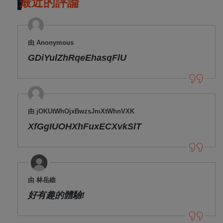
最近的評論
由 Anonymous
GDiYulZhRqeEhasqFlU
由 jOKUtWhOjxBwzsJmXtWhnVXK
XfGgIUOHXhFuxECXvkSlT
由 林岳維
好有趣的體驗!