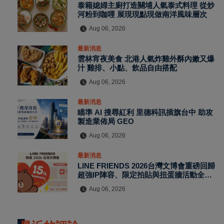
泰籍媳婦主廚打造關埔人氣泰式料理 從炒
河粉到咖哩 展現現點現做南洋風味層次
Aug 06, 2026
最新消息
雲林宵夜美食 北港人氣炸雞外酥內嫩又爆
汁 雞排、小點、飲品自由搭配
Aug 06, 2026
最新消息
瞄準 AI 搜尋紅利 里德科訊插旗台中 助攻
製造業佈局 GEO
Aug 06, 2026
最新消息
LINE FRIENDS 2026台灣文博會重磅回歸
超強IP陣容、限定拍貼與扭蛋牆活動全公
開
Aug 06, 2026