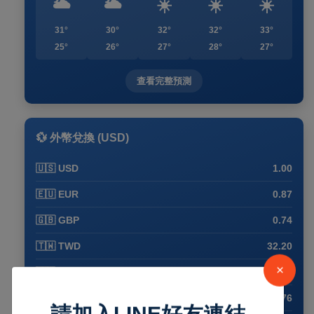
🌥️
🌥️
☀️
☀️
☀️
31°
30°
32°
32°
33°
25°
26°
27°
28°
27°
查看完整預測
💱 外幣兌換 (USD)
🇺🇸 USD
1.00
🇪🇺 EUR
0.87
🇬🇧 GBP
0.74
🇹🇼 TWD
32.20
🇯🇵 JPY
157.61
🇨🇳 CNY
6.76