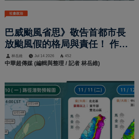
社會政治
巴威颱風省思》敬告首都市長
放颱風假的格局與責任！ 作者/
陳雨鑫--前臺中副縣長
林岳維
Jul 14 2026
452
中華超傳媒 (編輯與整理 / 記者 林岳維)