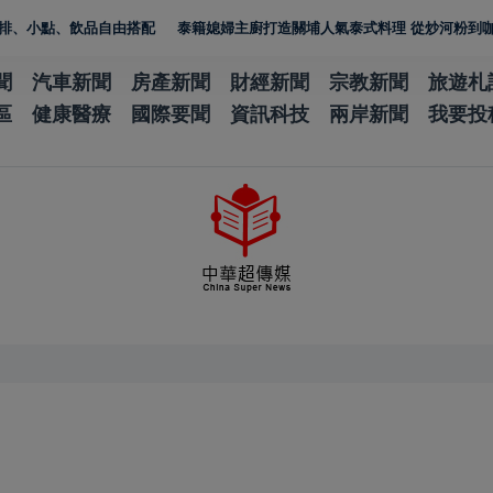
點、飲品自由搭配
泰籍媳婦主廚打造關埔人氣泰式料理 從炒河粉到咖哩 展
聞
汽車新聞
房產新聞
財經新聞
宗教新聞
旅遊札
區
健康醫療
國際要聞
資訊科技
兩岸新聞
我要投