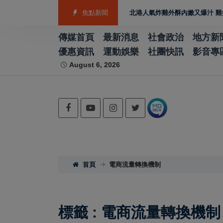
助攻製造業佈局 GEO
雲林宵夜美食 北港人氣炸雞外酥內嫩又爆汁 雞排、小
焦點新聞
傳媒首頁
最新消息
社會政治
地方新
優惠資訊
運動娛樂
社團快訊
影音專
August 6, 2026
首頁
電商流量轉換機制
標籤 : 電商流量轉換機制