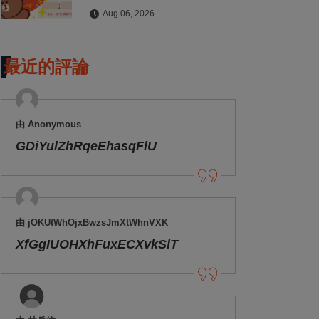
拍貼與扭蛋牆活動全公開
Aug 06, 2026
最近的評論
由 Anonymous
GDiYulZhRqeEhasqFlU
由 jOKUtWhOjxBwzsJmXtWhnVXK
XfGgIUOHXhFuxECXvkSlT