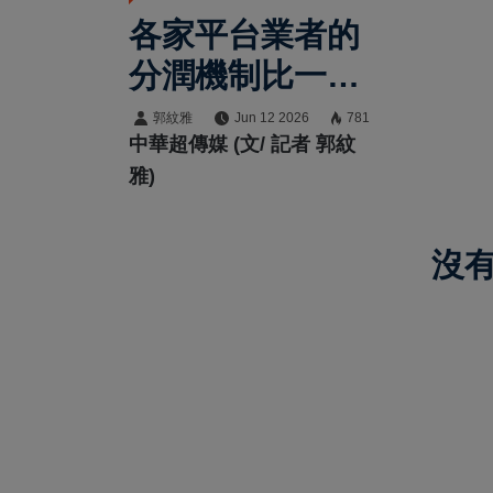
各家平台業者的
分潤機制比一
比：X平台、蝦
郭紋雅
Jun 12 2026
781
中華超傳媒 (文/ 記者 郭紋
皮、MGBOX到
雅)
YouTube的創作
者經濟新賽局
沒