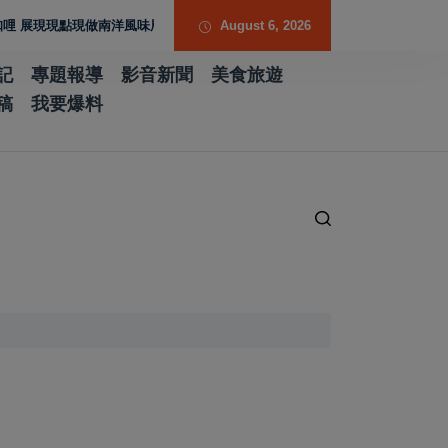
現現點現做南洋風味層次
歷史厚度 光影流動 胡焱榮用「石說新語」重構當代
August 6, 2026
記
專題報導
影音新聞
美食旅遊
稿
我要爆料