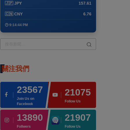
🇯🇵 JPY
157.61
🇨🇳 CNY
6.76
🕒 9:14:44 PM
關注我們
23567
21075
Join Us on
Follow Us
Facebook
13890
21907
Follwers
Follow Us