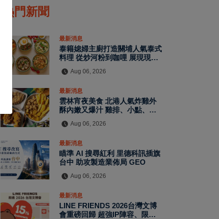
熱門新聞
最新消息
泰籍媳婦主廚打造關埔人氣泰式
料理 從炒河粉到咖哩 展現現點
現做南洋風味層次
Aug 06, 2026
最新消息
雲林宵夜美食 北港人氣炸雞外
酥內嫩又爆汁 雞排、小點、飲
品自由搭配
Aug 06, 2026
最新消息
瞄準 AI 搜尋紅利 里德科訊插旗
台中 助攻製造業佈局 GEO
Aug 06, 2026
最新消息
LINE FRIENDS 2026台灣文博
會重磅回歸 超強IP陣容、限定