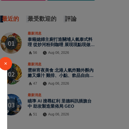
最近的
最受歡迎的
評論
最新消息
泰籍媳婦主廚打造關埔人氣泰式料
理 從炒河粉到咖哩 展現現點現做南
洋風味層次
56
Aug 06, 2026
×
最新消息
雲林宵夜美食 北港人氣炸雞外酥內
嫩又爆汁 雞排、小點、飲品自由搭
配
47
Aug 06, 2026
最新消息
瞄準 AI 搜尋紅利 里德科訊插旗台
中 助攻製造業佈局 GEO
51
Aug 06, 2026