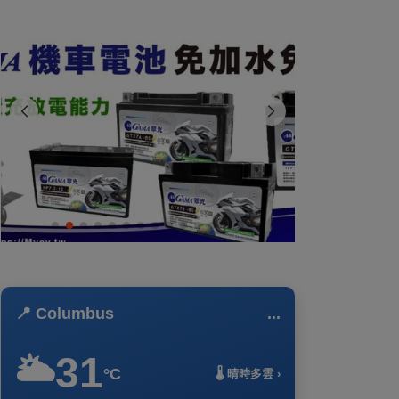
📍 Columbus
...
31
🌥️
°C
🌡️ 晴時多雲 ›