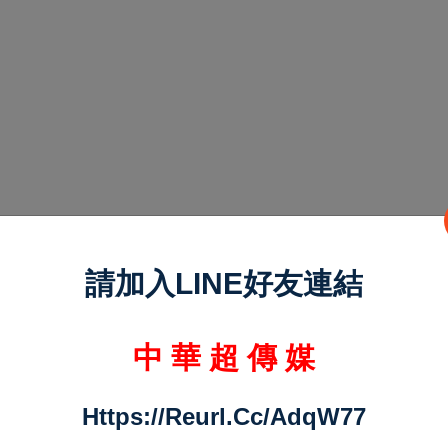
請加入LINE好友連結
中 華 超 傳 媒
Https://reurl.cc/adqW77