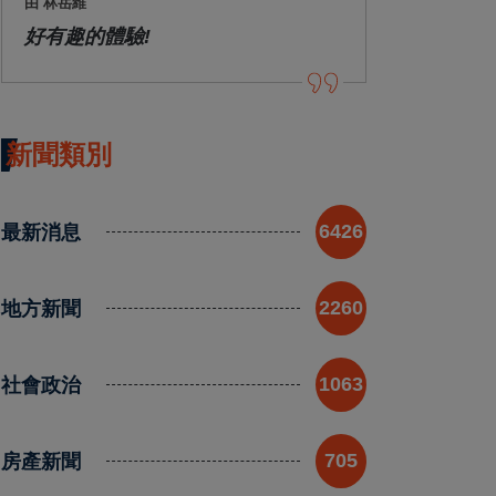
由 林岳維
好有趣的體驗!
新聞類別
最新消息
6426
地方新聞
2260
社會政治
1063
房產新聞
705